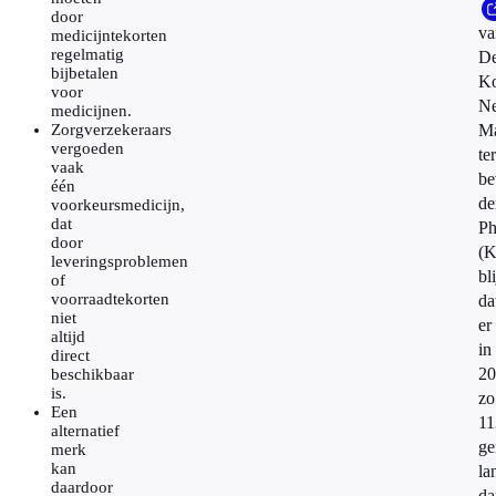
door
va
medicijntekorten
regelmatig
D
bijbetalen
Ko
voor
Ne
medicijnen.
Zorgverzekeraars
Ma
vergoeden
ter
vaak
be
één
de
voorkeursmedicijn,
dat
Ph
door
(
leveringsproblemen
bli
of
voorraadtekorten
da
niet
er
altijd
in
direct
20
beschikbaar
is.
zo
Een
11
alternatief
ge
merk
kan
la
daardoor
da