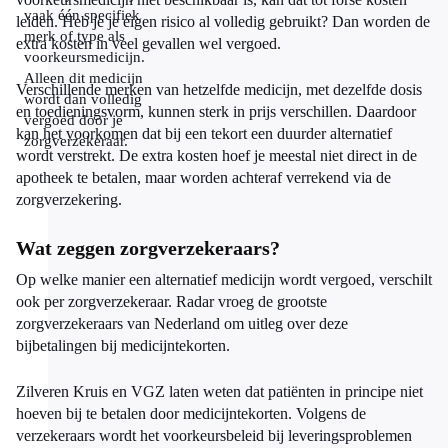
vaak één specifiek
leiden. Heb je je eigen risico al volledig gebruikt? Dan worden de
merk of type als
extra kosten in veel gevallen wel vergoed.
voorkeursmedicijn.
Alleen dit medicijn
Verschillende merken van hetzelfde medicijn, met dezelfde dosis
wordt dan volledig
en toedieningsvorm, kunnen sterk in prijs verschillen. Daardoor
vergoed door je
kan het voorkomen dat bij een tekort een duurder alternatief
zorgverzekeraar.
wordt verstrekt. De extra kosten hoef je meestal niet direct in de
apotheek te betalen, maar worden achteraf verrekend via de
zorgverzekering.
Wat zeggen zorgverzekeraars?
Op welke manier een alternatief medicijn wordt vergoed, verschilt
ook per zorgverzekeraar. Radar vroeg de grootste
zorgverzekeraars van Nederland om uitleg over deze
bijbetalingen bij medicijntekorten.
Zilveren Kruis en VGZ laten weten dat patiënten in principe niet
hoeven bij te betalen door medicijntekorten. Volgens de
verzekeraars wordt het voorkeursbeleid bij leveringsproblemen