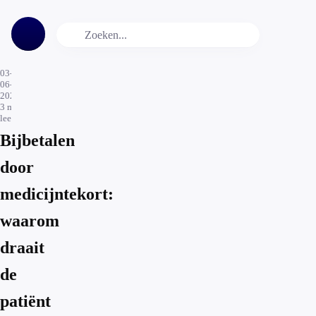
03-
06-
2026
3
min.
leestijd
Bijbetalen
door
medicijntekort:
waarom
draait
de
patiënt