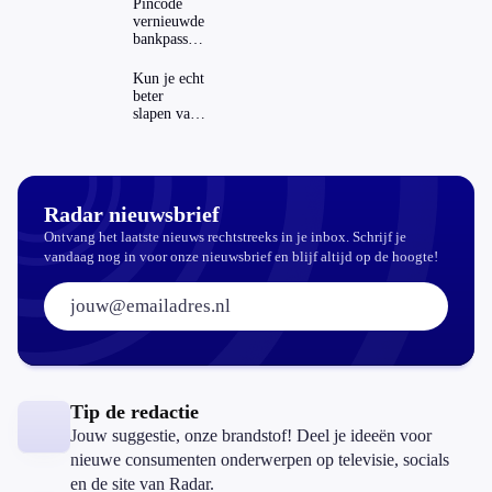
Pincode
Nederland
vernieuwde
en het
bankpassen
buitenland
zichtbaar in
ING-app:
Kun je echt
is dat wel
beter
veilig?
slapen van
slaapthee?
Radar nieuwsbrief
Ontvang het laatste nieuws rechtstreeks in je inbox. Schrijf je
vandaag nog in voor onze nieuwsbrief en blijf altijd op de hoogte!
E-mailadres:
Tip de redactie
Jouw suggestie, onze brandstof! Deel je ideeën voor
nieuwe consumenten onderwerpen op televisie, socials
en de site van Radar.