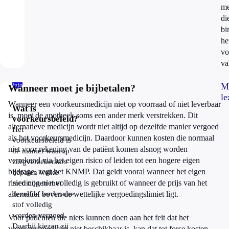
me
di
bi
he
vo
va
M
Info
Wanneer moet je bijbetalen?
le
Wanneer een voorkeursmedicijn niet op voorraad of niet leverbaar
Wat is
is, moet de apotheek soms een ander merk verstrekken. Dit
voorkeursbeleid?
alternatieve medicijn wordt niet altijd op dezelfde manier vergoed
Het
als het voorkeursmedicijn. Daardoor kunnen kosten die normaal
voorkeursbeleid is
niet voor rekening van de patiënt komen alsnog worden
de manier waarop
verrekend via het eigen risico of leiden tot een hogere eigen
zorgverzekeraars
bijdrage, zegt het KNMP. Dat geldt vooral wanneer het eigen
bepalen welke
risico nog niet volledig is gebruikt of wanneer de prijs van het
medicijnen met
alternatief boven de wettelijke vergoedingslimiet ligt.
dezelfde werkzame
stof volledig
worden vergoed.
Voor patiënten die niets kunnen doen aan het feit dat het
Daarbij kiezen zij
voorkeursmedicijn niet beschikbaar is, kan dat tot forse kosten