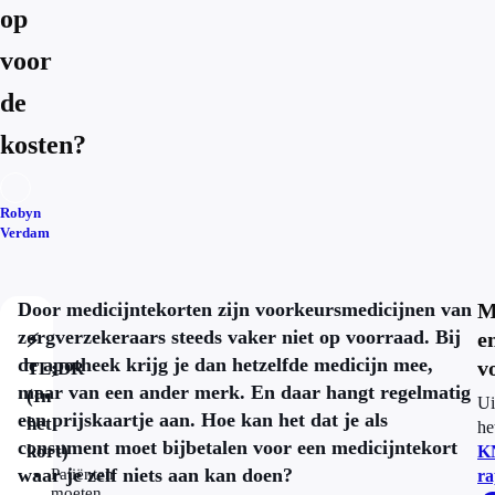
op
voor
de
kosten?
Robyn
Verdam
Door medicijntekorten zijn voorkeursmedicijnen van
M
zorgverzekeraars steeds vaker niet op voorraad. Bij
e
⚡
de apotheek krijg je dan hetzelfde medicijn mee,
v
TL;DR
maar van een ander merk. En daar hangt regelmatig
(In
Ui
een prijskaartje aan. Hoe kan het dat je als
het
he
consument moet bijbetalen voor een medicijntekort
kort)
K
waar je zelf niets aan kan doen?
Patiënten
ra
moeten