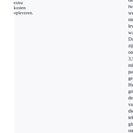
extra
tw
kosten
opleveren.
w
ni
le
wa
Da
zi
on
3,
mi
pa
ge
He
gr
de
va
di
te
gi
o