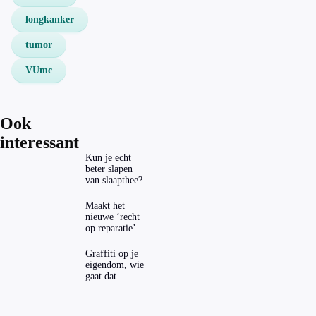
longkanker
tumor
VUmc
Ook
interessant
Kun je echt
beter slapen
van slaapthee?
Maakt het
nieuwe ‘recht
op reparatie’
repareren ook
echt
Graffiti op je
aantrekkelijker?
eigendom, wie
gaat dat
betalen?