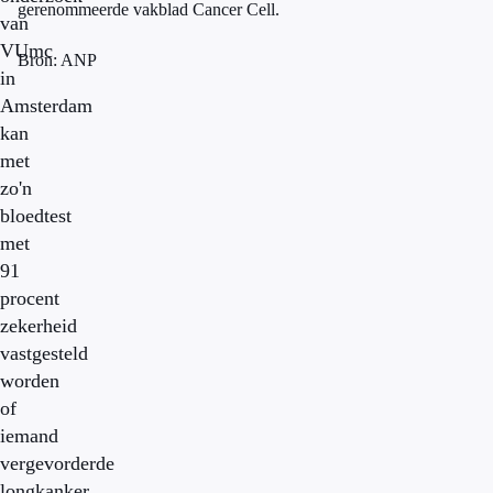
gerenommeerde vakblad Cancer Cell.
van
VUmc
Bron: ANP
in
Amsterdam
kan
met
zo'n
bloedtest
met
91
procent
zekerheid
vastgesteld
worden
of
iemand
vergevorderde
longkanker