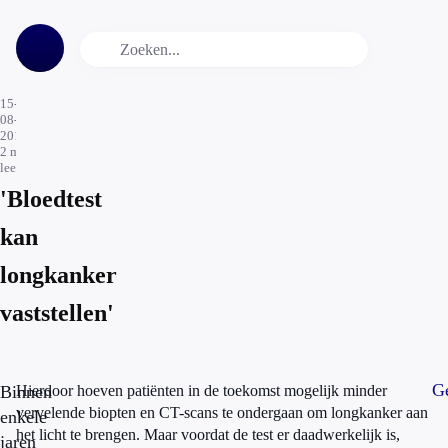
15-
08-
2017
2
min.
leestijd
'Bloedtest
kan
longkanker
vaststellen'
Ge
Binnen
Hierdoor hoeven patiënten in de toekomst mogelijk minder
vervelende biopten en CT-scans te ondergaan om longkanker aan
enkele
het licht te brengen. Maar voordat de test er daadwerkelijk is,
jaren