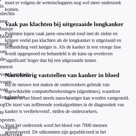
moet er volgens de wetenschappers nog wel meer onderzoek
is
komen.
slechts
een
Vaak pas klachten bij uitgezaaide longkanker
buisje
Patiënten lopen vaak jaren onwetend rond met de ziekte en
bloed
krijgen veelal pas klachten als de longkanker is uitgezaaid en
nodig
behandeling veel lastiger is. Als de kanker in een vroege fase
om
wordt opgespoord en behandeld is de kans op overleven
de
'significant' hoger dan bij een uitgezaaide tumor.
meest
voorkomende
Nauwkeurig vaststellen van kanker in bloed
vorm
Bij de nieuwe test maken de onderzoekers gebruik van
van
ingewikkelde computerberekeningen (algoritmes), waardoor
longkanker
kanker in het bloed steeds nauwkeuriger kan worden vastgesteld.
op
'De inzet van zelflerende zoekalgoritmes in de diagnostiek van
kanker is veelbelovend', stellen de onderzoekers.
te
sporen.
Voor het onderzoek werd het bloed van 7000 mensen
Volgens
geanalyseerd. De uitkomsten zijn gepubliceerd in het
onderzoek