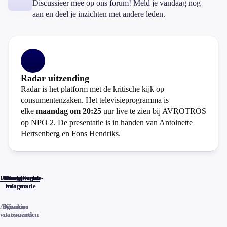
Discussieer mee op ons forum! Meld je vandaag nog
aan en deel je inzichten met andere leden.
Radar uitzending
Radar is het platform met de kritische kijk op
consumentenzaken. Het televisieprogramma is
elke
maandag om 20:25
uur live te zien bij AVROTROS
op NPO 2. De presentatie is in handen van Antoinette
Hertsenberg en Fons Hendriks.
Home
Actueel
Uitzendingen
Reacties
Programma-
Veelgestelde
informatie
vragen
Algemene
Privacy
Cookies
voorwaarden
statements