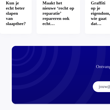
Kun je
Maakt het
Graffiti
echt beter
nieuwe ‘recht op
op je
slapen
reparatie’
eigendom
van
repareren ook
wie gaat
slaapthee?
echt
dat
aantrekkelijker?
betalen?
Ontvang