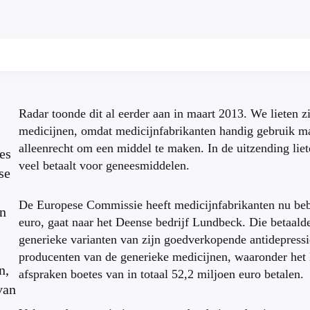
Radar toonde dit al eerder aan in maart 2013. We lieten z
medicijnen, omdat medicijnfabrikanten handig gebruik ma
alleenrecht om een middel te maken. In de uitzending liete
es
veel betaalt voor geneesmiddelen.
se
De Europese Commissie heeft medicijnfabrikanten nu beb
en
euro, gaat naar het Deense bedrijf Lundbeck. Die betaald
generieke varianten van zijn goedverkopende antidepressie
producenten van de generieke medicijnen, waaronder he
n,
afspraken boetes van in totaal 52,2 miljoen euro betalen.
van