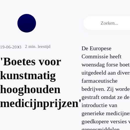
2
min. leestijd
19-06-2013
De Europese
Commissie heeft
'Boetes voor
woensdag forse boet
kunstmatig
uitgedeeld aan diver
farmaceutische
hooghouden
bedrijven. Zij word
gestraft omdat ze de
medicijnprijzen'
introductie van
generieke medicijne
goedkopere versies 
geneesmiddelen