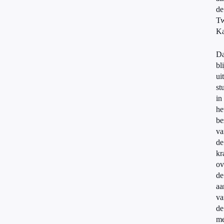
de
T
Ka
Da
bli
uit
st
in
he
be
va
de
kr
ov
de
aa
va
de
me