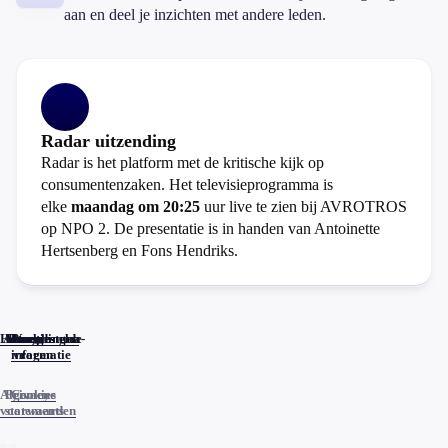
aan en deel je inzichten met andere leden.
Radar uitzending
Radar is het platform met de kritische kijk op
consumentenzaken. Het televisieprogramma is
elke
maandag om 20:25
uur live te zien bij AVROTROS
op NPO 2. De presentatie is in handen van Antoinette
Hertsenberg en Fons Hendriks.
Home
Actueel
Uitzendingen
Reacties
Programma-
Veelgestelde
informatie
vragen
Algemene
Privacy
Cookies
voorwaarden
statements