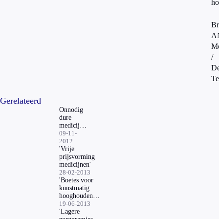
ho
Br
A
Me
/
D
Te
Gerelateerd
Onnodig
dure
medicijnen
via
09-11-
huisarts
2012
'Vrije
prijsvorming
medicijnen'
28-02-2013
'Boetes voor
kunstmatig
hooghouden
medicijnprijzen'
19-06-2013
'Lagere