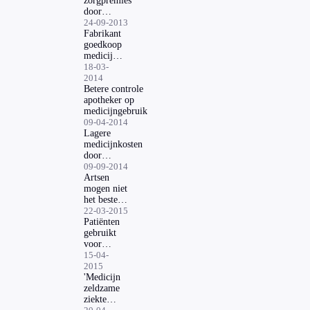
zorgpremies
door
goedkope
24-09-2013
medicijnen'
Fabrikant
goedkoop
medicijn
wordt
18-03-
benadeeld
2014
Betere controle
apotheker op
medicijngebruik
09-04-2014
Lagere
medicijnkosten
door
gezamenlijke
09-09-2014
inkoopactie
Artsen
mogen niet
het beste
medicijn
22-03-2015
voorschrijven
Patiënten
gebruikt
voor
onderzoek
15-04-
2015
'Medicijn
zeldzame
ziekte