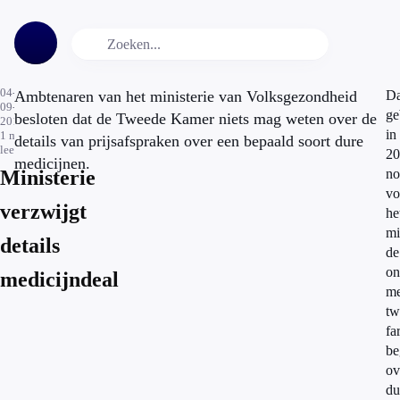
04-
Ambtenaren van het ministerie van Volksgezondheid
Da
09-
ge
besloten dat de Tweede Kamer niets mag weten over de
2014
in
1
min.
details van prijsafspraken over een bepaald soort dure
leestijd
20
medicijnen.
Ministerie
no
vo
verzwijgt
he
mi
details
de
on
medicijndeal
me
tw
fa
be
ov
du