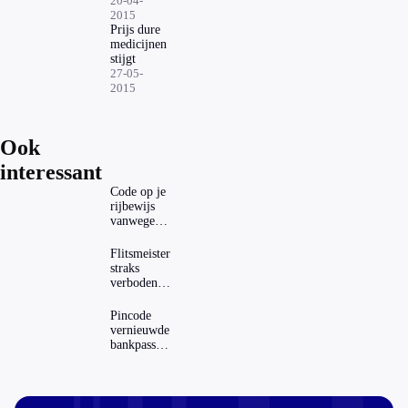
moet
20-04-
goedkoper'
2015
Prijs dure
medicijnen
stijgt
27-05-
2015
Ook
interessant
Code op je
rijbewijs
vanwege
AD(H)D of
autisme?
Flitsmeister
Zo
straks
verwijder
verboden?
je hem
Dit zijn de
regels in
Pincode
Nederland
vernieuwde
en het
bankpassen
buitenland
zichtbaar in
ING-app:
is dat wel
veilig?