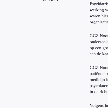
Psychiatr
werking va
waren hie
organisati
GGZ Noord
onderzoek
op een gro
aan de kaa
GGZ Noord
patiënten
medicijn i
psychiater
in de rich
Volgens he