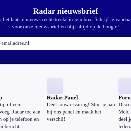
Radar nieuwsbrief
 het laatste nieuws rechtstreeks in je inbox. Schrijf je vandaa
voor onze nieuwsbrief en blijf altijd op de hoogte!
E-mailadres:
p
Radar Panel
For
tip of een
Deel jouw ervaring! Sluit je aan
Discu
Voeg Radar toe aan
bij ons panel en maak het
Meld 
n op je telefoon en
verschil!
deel 
en bericht.
leden