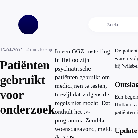
2
min. leestijd
15-04-2015
De patiën
In een GGZ-instelling
waren vol
in Heiloo zijn
Patiënten
bij 'wilsb
psychiatrische
gebruikt
patiënten gebruikt om
Ontslag
medicijnen te testen,
voor
terwijl dat volgens de
Een begele
regels niet mocht. Dat
Holland aa
onderzoek
onthult het tv-
patiënten 
programma Zembla
woensdagavond, meldt
Update
de NOS.