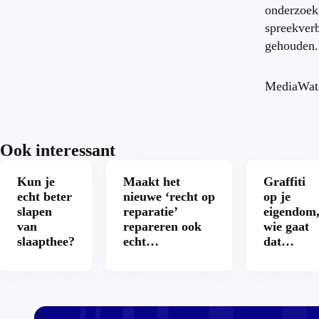
onderzoek.
spreekver
gehouden.
MediaWat
Ook interessant
Kun je
Maakt het
Graffiti
echt beter
nieuwe ‘recht op
op je
slapen
reparatie’
eigendom
van
repareren ook
wie gaat
slaapthee?
echt
dat
aantrekkelijker?
betalen?