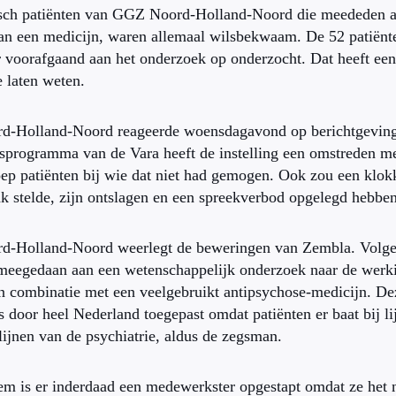
isch patiënten van GGZ Noord-Holland-Noord die meededen a
n een medicijn, waren allemaal wilsbekwaam. De 52 patiënten
r voorafgaand aan het onderzoek op onderzocht. Dat heeft ee
e laten weten.
-Holland-Noord reageerde woensdagavond op berichtgeving
sprogramma van de Vara heeft de instelling een omstreden m
ep patiënten bij wie dat niet had gemogen. Ook zou een klok
k stelde, zijn ontslagen en een spreekverbod opgelegd hebbe
-Holland-Noord weerlegt de beweringen van Zembla. Volge
 meegedaan aan een wetenschappelijk onderzoek naar de werki
n combinatie met een veelgebruikt antipsychose-medicijn. De
s door heel Nederland toegepast omdat patiënten er baat bij li
tlijnen van de psychiatrie, aldus de zegsman.
m is er inderdaad een medewerkster opgestapt omdat ze het n