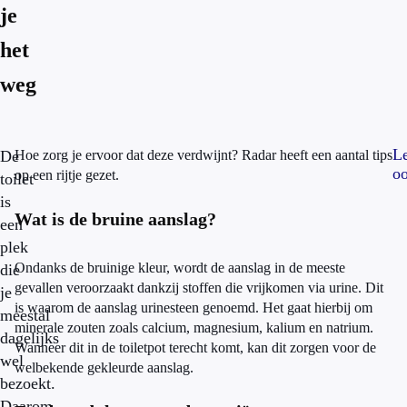
je
het
weg
L
De
Hoe zorg je ervoor dat deze verdwijnt? Radar heeft een aantal tips
o
op een rijtje gezet.
toilet
is
Wat is de bruine aanslag?
een
plek
Ondanks de bruinige kleur, wordt de aanslag in de meeste
die
gevallen veroorzaakt dankzij stoffen die vrijkomen via urine. Dit
je
is waarom de aanslag urinesteen genoemd. Het gaat hierbij om
meestal
minerale zouten zoals calcium, magnesium, kalium en natrium.
dagelijks
Wanneer dit in de toiletpot terecht komt, kan dit zorgen voor de
wel
welbekende gekleurde aanslag.
bezoekt.
Daarom