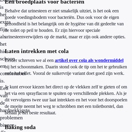
Een broedplaats voor bacteriën
is
Behalve dat urinesteen er niet smakelijk uitziet, is het ook een
het
goede voedingsbodem voor bacteriën. Dus ook voor de eigen
extra
gezondheid is het belangrijk om de hygiëne van dit gedeelte van
fijn
de toilet op peil te houden. Er zijn hiervoor speciale
als
urinesteenverwijders op de markt, maar er zijn ook andere opties.
het
Laten intrekken met cola
hier
schoon
Eerder schreven we al een
artikel over cola als wondermiddel
en
bij het schoonmaken. Daarin stond ook de tip om het te gebruiken
comfortabel
voor het toilet. Vooral de suikervrije variant doet goed zijn werk.
is.
Je kunt ervoor kiezen het direct op de vlekken zelf te gieten of om
Een
het via een sprayflacon te spuiten op verschillende plekken. Als je
van
dit vervolgens twee uur laat intrekken en het voor het doorspoelen
de
de moeite neemt het weg te schrobben met een toiletborstel, dan
hardnekkigste
behaal je het beste resultaat.
problemen
binnen
Baking soda