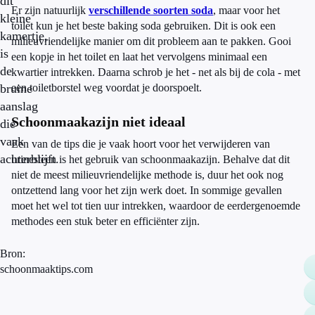
dit
Er zijn natuurlijk
verschillende soorten soda
, maar voor het
kleine
toilet kun je het beste baking soda gebruiken. Dit is ook een
kamertje,
milieuvriendelijke manier om dit probleem aan te pakken. Gooi
is
een kopje in het toilet en laat het vervolgens minimaal een
de
kwartier intrekken. Daarna schrob je het - net als bij de cola - met
bruine
een toiletborstel weg voordat je doorspoelt.
aanslag
Schoonmaakazijn niet ideaal
die
vaak
Een van de tips die je vaak hoort voor het verwijderen van
achterblijft.
urinesteen is het gebruik van schoonmaakazijn. Behalve dat dit
niet de meest milieuvriendelijke methode is, duur het ook nog
ontzettend lang voor het zijn werk doet. In sommige gevallen
moet het wel tot tien uur intrekken, waardoor de eerdergenoemde
methodes een stuk beter en efficiënter zijn.
Bron:
schoonmaaktips.com