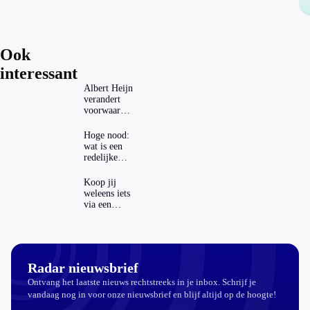
Ook
interessant
Albert Heijn
verandert
voorwaarden
koopzegels:
mag dat
Hoge nood:
zomaar?
wat is een
redelijke
prijs voor
een
Koop jij
openbaar
weleens iets
toilet?
via een
advertentie
op sociale
media?
Radar nieuwsbrief
Ontvang het laatste nieuws rechtstreeks in je inbox. Schrijf je
vandaag nog in voor onze nieuwsbrief en blijf altijd op de hoogte!