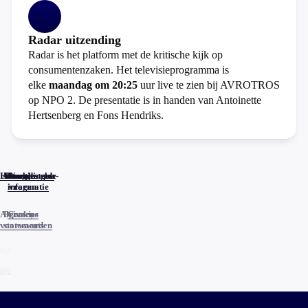
Radar uitzending
Radar is het platform met de kritische kijk op
consumentenzaken. Het televisieprogramma is
elke
maandag om 20:25
uur live te zien bij AVROTROS
op NPO 2. De presentatie is in handen van Antoinette
Hertsenberg en Fons Hendriks.
Home
Actueel
Uitzendingen
Reacties
Programma-
Veelgestelde
informatie
vragen
Algemene
Privacy
Cookies
voorwaarden
statements