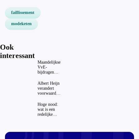
faillissement
modeketen
Ook
interessant
Maandelijkse
VvE-
bijdragen
stijgen: heeft
dat invloed
Albert Heijn
op je
verandert
hypotheek?
voorwaarden
koopzegels:
mag dat
Hoge nood:
zomaar?
wat is een
redelijke
prijs voor
een openbaar
toilet?