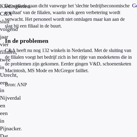
Ge
Kledingketen
De winkels gaan dicht vanwege het 'slechte bedrijfseconomische
resultaat' van de filialen, waarin ook geen verbetering wordt
C&A
verwacht. Het personeel wordt niet ontslagen maar kan aan de
sluit
slag bij een filiaal in de buurt.
volgend
jaar
In de problemen
vier
C&A heeft nu nog 132 winkels in Nederland. Met de sluiting van
filialen,
de filialen voegt het bedrijf zich in het rijtje van modeketens die in
twee
de problemen zijn gekomen. Eerder gingen V&D, schoenenketen
in
Macintosh, MS Mode en McGregor failliet.
Utrecht,
een
Bron: ANP
in
Nijverdal
en
een
in
Pijnacker.
Dat