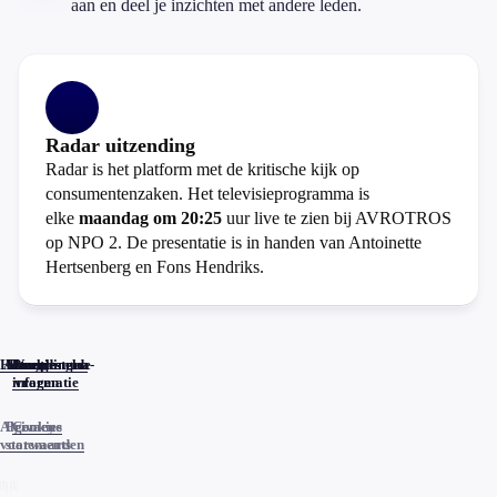
aan en deel je inzichten met andere leden.
Radar uitzending
Radar is het platform met de kritische kijk op
consumentenzaken. Het televisieprogramma is
elke
maandag om 20:25
uur live te zien bij AVROTROS
op NPO 2. De presentatie is in handen van Antoinette
Hertsenberg en Fons Hendriks.
Home
Actueel
Uitzendingen
Reacties
Programma-
Veelgestelde
informatie
vragen
Algemene
Privacy
Cookies
voorwaarden
statements