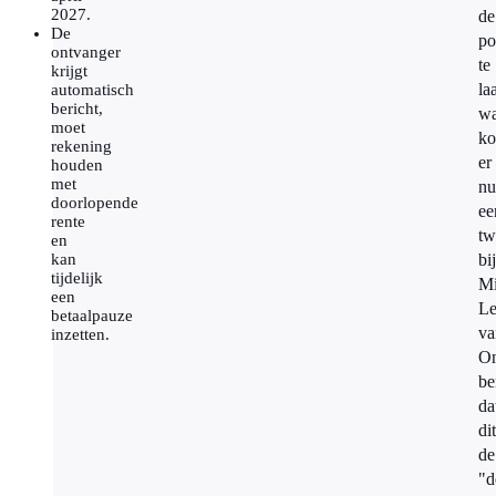
2027.
de
De
po
ontvanger
te
krijgt
la
automatisch
bericht,
wa
moet
ko
rekening
er
houden
met
nu
doorlopende
ee
rente
tw
en
kan
bij
tijdelijk
Mi
een
Le
betaalpauze
va
inzetten.
On
be
da
dit
de
"d