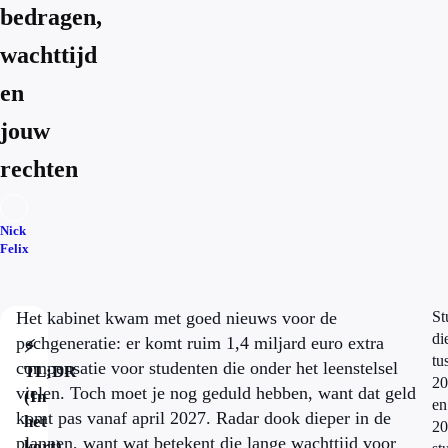
bedragen,
wachttijd
en
jouw
rechten
Nick
Felix
Het kabinet kwam met goed nieuws voor de
St
di
pechgeneratie: er komt ruim 1,4 miljard euro extra
⚡
tu
compensatie voor studenten die onder het leenstelsel
TL;DR
20
vielen. Toch moet je nog geduld hebben, want dat geld
(In
en
komt pas vanaf april 2027. Radar dook dieper in de
het
20
plannen, want wat betekent die lange wachttijd voor
kort)