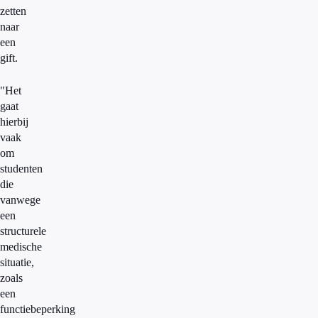
zetten
naar
een
gift.
"Het
gaat
hierbij
vaak
om
studenten
die
vanwege
een
structurele
medische
situatie,
zoals
een
functiebeperking