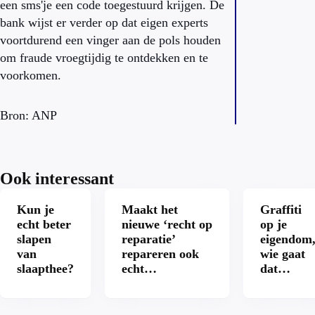
een sms'je een code toegestuurd krijgen. De
bank wijst er verder op dat eigen experts
voortdurend een vinger aan de pols houden
om fraude vroegtijdig te ontdekken en te
voorkomen.
Bron: ANP
Ook interessant
Kun je
Maakt het
Graffiti
echt beter
nieuwe ‘recht op
op je
slapen
reparatie’
eigendom
van
repareren ook
wie gaat
slaapthee?
echt
dat
aantrekkelijker?
betalen?