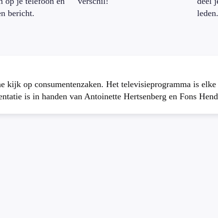
n op je telefoon en
verschil!
deel 
en bericht.
leden
che kijk op consumentenzaken. Het televisieprogramma is elk
atie is in handen van Antoinette Hertsenberg en Fons Hend