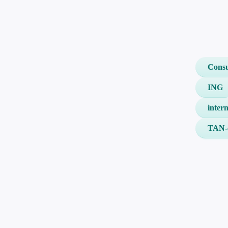
Cons
ING
inter
TAN-