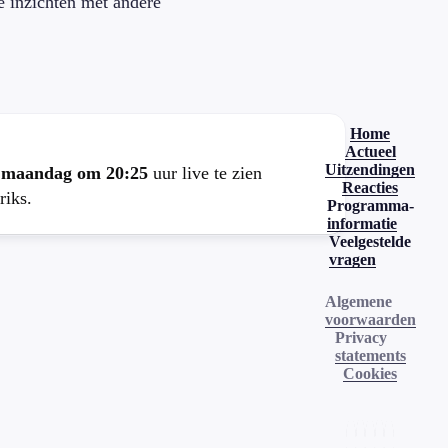
je inzichten met andere
.
Home
Actueel
Uitzendingen
e
maandag om 20:25
uur live te zien
Reacties
riks.
Programma-
informatie
Veelgestelde
vragen
Algemene
voorwaarden
Privacy
statements
Cookies