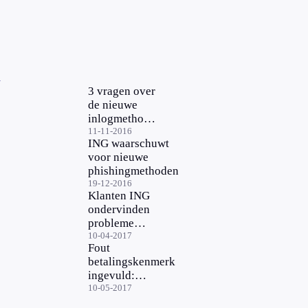
d
3 vragen over
de nieuwe
inlogmethode
iDIN
11-11-2016
ING waarschuwt
voor nieuwe
phishingmethoden
19-12-2016
Klanten ING
ondervinden
problemen
met online
10-04-2017
Fout
bankieren
betalingskenmerk
ingevuld:
incassokosten
10-05-2017
betalen?