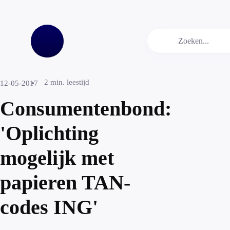
2
min. leestijd
12-05-2017
Consumentenbond:
'Oplichting
mogelijk met
papieren TAN-
codes ING'