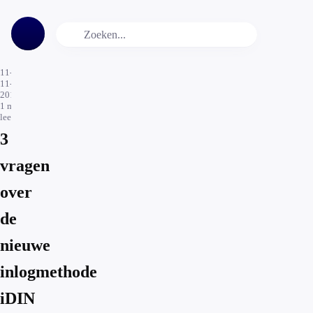
11-
11-
2016
1
min.
leestijd
3
vragen
over
de
nieuwe
inlogmethode
iDIN