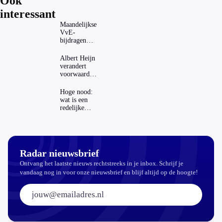
Ook
interessant
Maandelijkse
VvE-
bijdragen
stijgen: heeft
dat invloed
Albert Heijn
op je
verandert
hypotheek?
voorwaarden
koopzegels:
mag dat
Hoge nood:
zomaar?
wat is een
redelijke
prijs voor
een openbaar
toilet?
Radar nieuwsbrief
Ontvang het laatste nieuws rechtstreeks in je inbox. Schrijf je
vandaag nog in voor onze nieuwsbrief en blijf altijd op de hoogte!
E-mailadres: