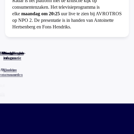
Radar is het platform met de kritische kijk op
consumentenzaken. Het televisieprogramma is
elke
maandag om 20:25
uur live te zien bij AVROTROS
op NPO 2. De presentatie is in handen van Antoinette
Hertsenberg en Fons Hendriks.
Home
Actueel
Uitzendingen
Reacties
Programma-
Veelgestelde
informatie
vragen
Algemene
Privacy
Cookies
voorwaarden
statements