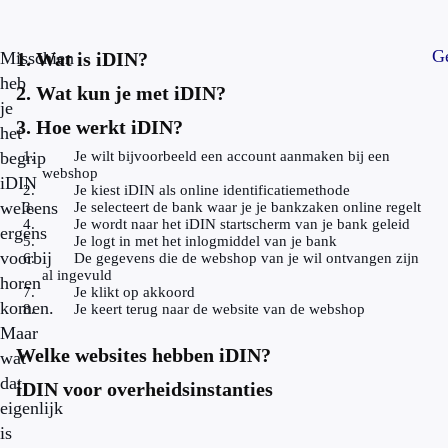
Ge
Misschien
1. Wat is iDIN?
heb
2. Wat kun je met iDIN?
je
3. Hoe werkt iDIN?
het
begrip
Je wilt bijvoorbeeld een account aanmaken bij een
webshop
iDIN
Je kiest iDIN als online identificatiemethode
weleens
Je selecteert de bank waar je je bankzaken online regelt
Je wordt naar het iDIN startscherm van je bank geleid
ergens
Je logt in met het inlogmiddel van je bank
voorbij
De gegevens die de webshop van je wil ontvangen zijn
al ingevuld
horen
Je klikt op akkoord
komen.
Je keert terug naar de website van de webshop
Maar
Welke websites hebben iDIN?
wat
dat
iDIN voor overheidsinstanties
eigenlijk
is