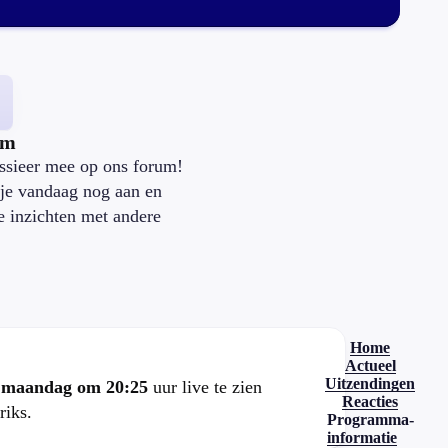
um
ssieer mee op ons forum!
je vandaag nog aan en
je inzichten met andere
.
Home
Actueel
Uitzendingen
e
maandag om 20:25
uur live te zien
Reacties
riks.
Programma-
informatie