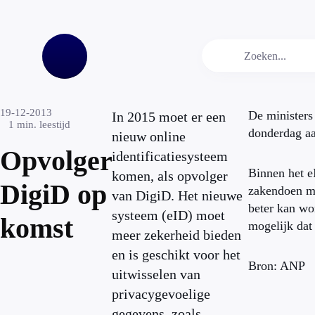
19-12-2013
De minister
In 2015 moet er een
1
min. leestijd
donderdag a
nieuw online
Opvolger
identificatiesysteem
Binnen het e
komen, als opvolger
DigiD op
zakendoen me
van DigiD. Het nieuwe
beter kan wor
systeem (eID) moet
komst
mogelijk dat
meer zekerheid bieden
en is geschikt voor het
Bron: ANP
uitwisselen van
privacygevoelige
gegevens, zoals