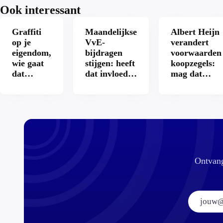
Ook interessant
Graffiti
Maandelijkse
Albert Heijn
op je
VvE-
verandert
eigendom,
bijdragen
voorwaarden
wie gaat
stijgen: heeft
koopzegels:
dat
dat invloed
mag dat
betalen?
op je
zomaar?
hypotheek?
Ontvang