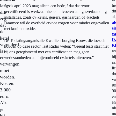
langs
h
Sinds april 2023 mag alleen een bedrijf dat daarvoor
du
gecertificeerd is werkzaamheden uitvoeren aan gasverbranding
die
al,
installaties, zoals cv-ketels, geisers, gashaarden of -kachels.
zegt
al
Daarmee wil de overheid ervoor zorgen voor minder ongevallen
dat
ei
met koolmonoxide.
de
v
ketel
D
De Toelatingsorganisatie Kwaliteitsborging Bouw, die toezicht
verouderd
Kl
houden op deze sector, laat Radar weten: “GreenHeats staat niet
is
wa
bij ons geregistreerd met een certificaat en mag geen
hij
en
werkzaamheden aan bijvoorbeeld cv-ketels uitvoeren.”
aa
vervangen
lie
moet
do
worden.
va
Kosten:
ru
3.000
90
euro.
eu
en
Als
ni
je
me
bij