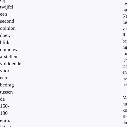
k
twijfel
op
een
N
second
tu
opinion
va
doet,
Ra
be
blijkt
hij
opnieuw
to
afstellen
ge
voldoende,
te
voor
en
een
be
bedrag
be
tussen
M
de
nu
150-
kr
180
Ra
euro.
du