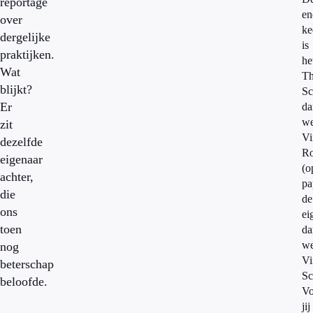
reportage
en
over
ke
dergelijke
is
praktijken.
he
Wat
T
blijkt?
Sc
Er
da
we
zit
Vi
dezelfde
Ro
eigenaar
(o
achter,
pa
die
de
ons
ei
toen
da
we
nog
Vi
beterschap
Sc
beloofde.
Vo
jij