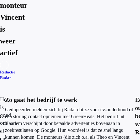
monteur
Vincent
is
weer
actief
Redactie
Radar
Het
Zo gaat het bedrijf te werk
E
is
o
Gedupeerden melden zich bij Radar dat ze voor cv-onderhoud of
goed
b
een storing contact opnemen met GreenHeats. Het bedrijf uit
om
Haarlem verschijnt door betaalde advertenties bovenaan in
v
af
zoekresultaten op Google. Hun voordeel is dat ze snel langs
R
kunnen komen. De monteurs (die zich o.a. als Theo en Vincent
en