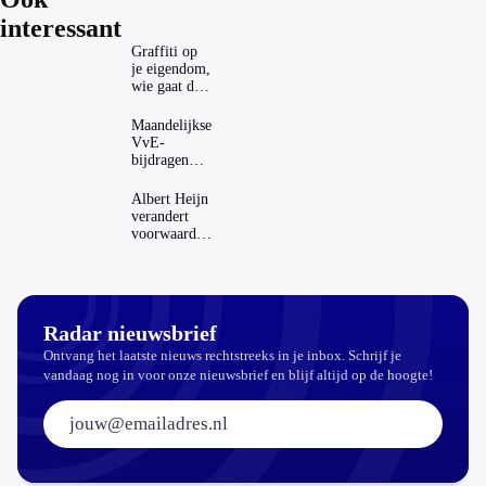
interessant
Graffiti op
je eigendom,
wie gaat dat
betalen?
Maandelijkse
VvE-
bijdragen
stijgen: heeft
dat invloed
Albert Heijn
op je
verandert
hypotheek?
voorwaarden
koopzegels:
mag dat
zomaar?
Radar nieuwsbrief
Ontvang het laatste nieuws rechtstreeks in je inbox. Schrijf je
vandaag nog in voor onze nieuwsbrief en blijf altijd op de hoogte!
E-mailadres: