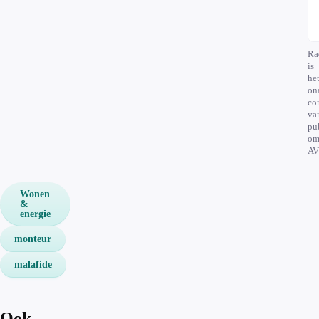
Ra
is
he
on
co
va
pu
om
AV
Wonen
&
energie
monteur
malafide
Ook