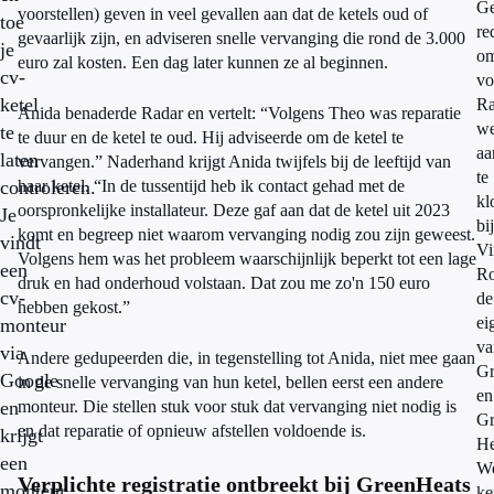
G
voorstellen) geven in veel gevallen aan dat de ketels oud of
toe
re
gevaarlijk zijn, en adviseren snelle vervanging die rond de 3.000
je
o
euro zal kosten. Een dag later kunnen ze al beginnen.
cv-
vo
ketel
Ra
Anida benaderde Radar en vertelt: “Volgens Theo was reparatie
we
te
te duur en de ketel te oud. Hij adviseerde om de ketel te
aa
laten
vervangen.” Naderhand krijgt Anida twijfels bij de leeftijd van
te
controleren.
haar ketel. “In de tussentijd heb ik contact gehad met de
kl
oorspronkelijke installateur. Deze gaf aan dat de ketel uit 2023
Je
bij
komt en begreep niet waarom vervanging nodig zou zijn geweest.
vindt
Vi
Volgens hem was het probleem waarschijnlijk beperkt tot een lage
een
Ro
druk en had onderhoud volstaan. Dat zou me zo'n 150 euro
cv-
de
hebben gekost.”
ei
monteur
va
via
Andere gedupeerden die, in tegenstelling tot Anida, niet mee gaan
Gr
Google
in de snelle vervanging van hun ketel, bellen eerst een andere
en
en
monteur. Die stellen stuk voor stuk dat vervanging niet nodig is
Gr
en dat reparatie of opnieuw afstellen voldoende is.
krijgt
He
een
W
Verplichte registratie ontbreekt bij GreenHeats
monteur
ke