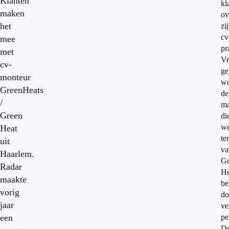
Klanten
kl
maken
ov
het
zi
cv
mee
pr
met
V
cv-
ge
monteur
wo
GreenHeats
de
/
ma
Green
di
w
Heat
te
uit
va
Haarlem.
Gr
Radar
He
maakte
be
vorig
do
jaar
ve
een
pe
D