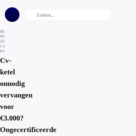
08-
06-
2026
2
min.
leestijd
Cv-
ketel
onnodig
vervangen
voor
€3.000?
Ongecertificeerde