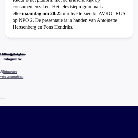
consumentenzaken. Het televisieprogramma is
elke
maandag om 20:25
uur live te zien bij AVROTROS
op NPO 2. De presentatie is in handen van Antoinette
Hertsenberg en Fons Hendriks.
Home
Actueel
Uitzendingen
Reacties
Programma-
Veelgestelde
informatie
vragen
Algemene
Privacy
Cookies
voorwaarden
statements