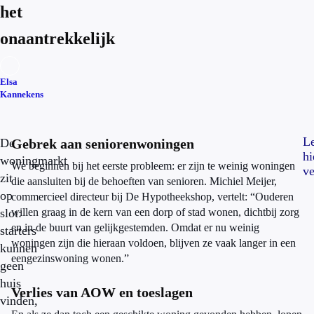
het
onaantrekkelijk
Elsa
Kannekens
L
De
Gebrek aan seniorenwoningen
hi
woningmarkt
We beginnen bij het eerste probleem: er zijn te weinig woningen
ve
zit
die aansluiten bij de behoeften van senioren. Michiel Meijer,
op
commercieel directeur bij De Hypotheekshop, vertelt: “Ouderen
slot:
willen graag in de kern van een dorp of stad wonen, dichtbij zorg
en in de buurt van gelijkgestemden. Omdat er nu weinig
starters
woningen zijn die hieraan voldoen, blijven ze vaak langer in een
kunnen
eengezinswoning wonen.”
geen
huis
Verlies van AOW en toeslagen
vinden,