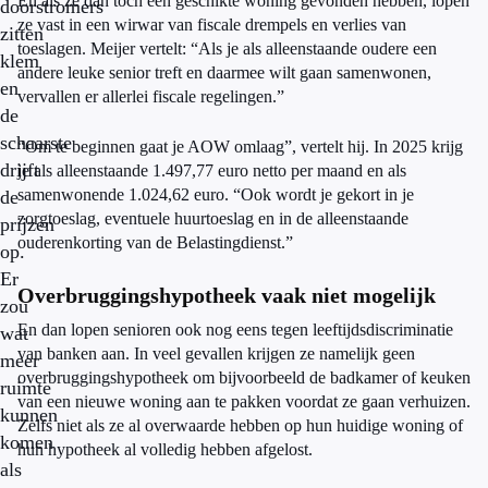
En als ze dan toch een geschikte woning gevonden hebben, lopen
doorstromers
ze vast in een wirwar van fiscale drempels en verlies van
zitten
toeslagen. Meijer vertelt: “Als je als alleenstaande oudere een
klem
andere leuke senior treft en daarmee wilt gaan samenwonen,
en
vervallen er allerlei fiscale regelingen.”
de
schaarste
“Om te beginnen gaat je AOW omlaag”, vertelt hij. In 2025 krijg
drijft
je als alleenstaande 1.497,77 euro netto per maand en als
samenwonende 1.024,62 euro. “Ook wordt je gekort in je
de
zorgtoeslag, eventuele huurtoeslag en in de alleenstaande
prijzen
ouderenkorting van de Belastingdienst.”
op.
Er
Overbruggingshypotheek vaak niet mogelijk
zou
En dan lopen senioren ook nog eens tegen leeftijdsdiscriminatie
wat
van banken aan. In veel gevallen krijgen ze namelijk geen
meer
overbruggingshypotheek om bijvoorbeeld de badkamer of keuken
ruimte
van een nieuwe woning aan te pakken voordat ze gaan verhuizen.
kunnen
Zelfs niet als ze al overwaarde hebben op hun huidige woning of
komen
hun hypotheek al volledig hebben afgelost.
als