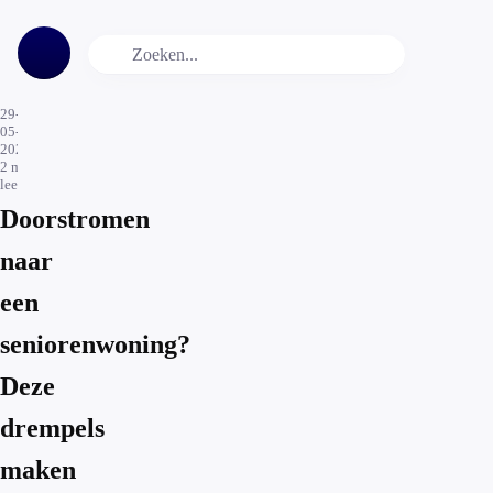
29-
05-
2025
2
min.
leestijd
Doorstromen
naar
een
seniorenwoning?
Deze
drempels
maken