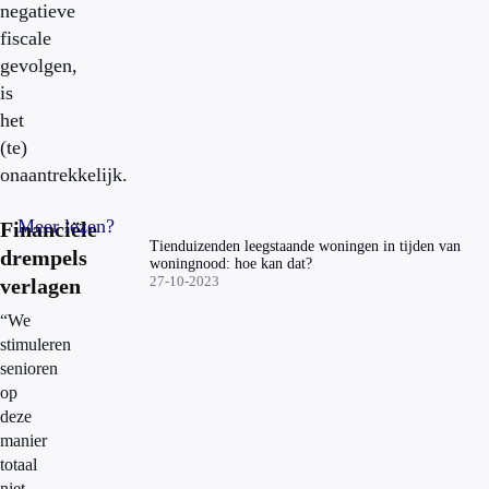
negatieve
fiscale
gevolgen,
is
het
(te)
onaantrekkelijk.
Meer lezen?
Financiële
Tienduizenden leegstaande woningen in tijden van
drempels
woningnood: hoe kan dat?
27-10-2023
verlagen
“We
stimuleren
senioren
op
deze
manier
totaal
niet