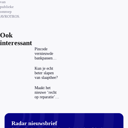
van
publieke
omroep
AVROTROS.
Ook
interessant
Pincode
vernieuwde
bankpassen
zichtbaar in
ING-app: is dat
Kun je echt
wel veilig?
beter slapen
van slaapthee?
Maakt het
nieuwe ‘recht
op reparatie’
repareren ook
echt
aantrekkelijker?
Radar nieuwsbrief