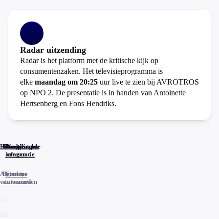
Radar uitzending
Radar is het platform met de kritische kijk op
consumentenzaken. Het televisieprogramma is
elke
maandag om 20:25
uur live te zien bij AVROTROS
op NPO 2. De presentatie is in handen van Antoinette
Hertsenberg en Fons Hendriks.
Home
Actueel
Uitzendingen
Reacties
Programma-
Veelgestelde
informatie
vragen
Algemene
Privacy
Cookies
voorwaarden
statements