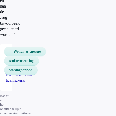
en
kan
de
zorg
bijvoorbeeld
gecentreerd
worden.”
Wonen & energie
Elsa
Kannekens
seniorenwoning
Redacteur
woningaanbod
Radar online
Meer over Elsa
Kannekens
Radar
is
het
onafhankelijke
consumentenplatform