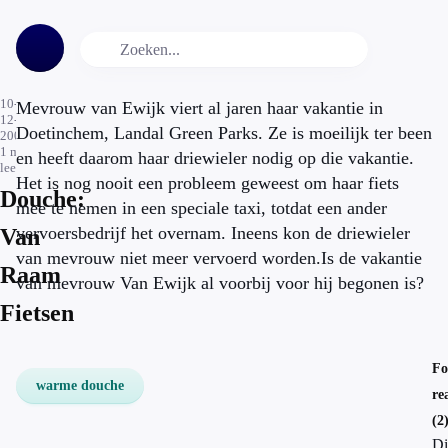
10-
Mevrouw van Ewijk viert al jaren haar vakantie in
12-
Doetinchem, Landal Green Parks. Ze is moeilijk ter been
2008
1
min.
en heeft daarom haar driewieler nodig op die vakantie.
leestijd
Het is nog nooit een probleem geweest om haar fiets
Douche:
mee te nemen in een speciale taxi, totdat een ander
vervoersbedrijf het overnam. Ineens kon de driewieler
Van
van mevrouw niet meer vervoerd worden.Is de vakantie
Raam
van mevrouw Van Ewijk al voorbij voor hij begonen is?
Fietsen
F
warme douche
re
(2
Di