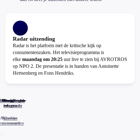
Radar uitzending
Radar is het platform met de kritische kijk op
consumentenzaken. Het televisieprogramma is
elke
maandag om 20:25
uur live te zien bij AVROTROS
op NPO 2. De presentatie is in handen van Antoinette
Hertsenberg en Fons Hendriks.
Home
Actueel
Uitzendingen
Reacties
Programma-
Veelgestelde
informatie
vragen
Algemene
Privacy
Cookies
voorwaarden
statements