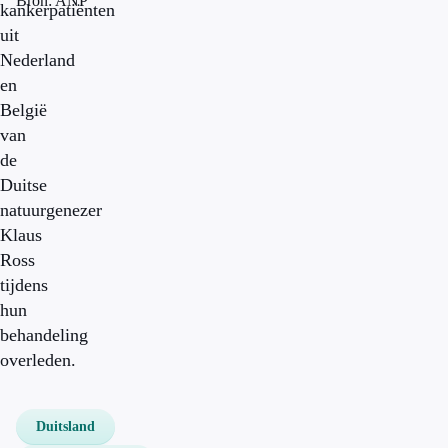
Bron: ANP
kankerpatiënten
uit
Nederland
en
België
van
de
Duitse
natuurgenezer
Klaus
Ross
tijdens
hun
behandeling
overleden.
Duitsland