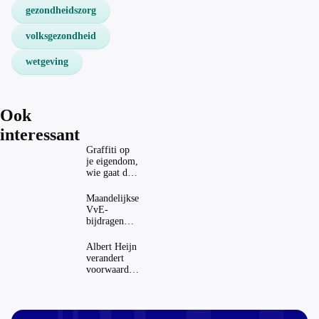
gezondheidszorg
volksgezondheid
wetgeving
Ook
interessant
Graffiti op
je eigendom,
wie gaat dat
betalen?
Maandelijkse
VvE-
bijdragen
stijgen: heeft
dat invloed
Albert Heijn
op je
verandert
hypotheek?
voorwaarden
koopzegels:
mag dat
zomaar?