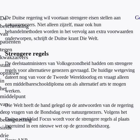
Ge
De
De Duitse regering wil voortaan strengere eisen stellen aan
natuurgenezers. Niet alleen zijzelf, maar ook hun
bescherming
behandelmethoden worden in het vervolg aan extra voorwaarden
van
onderworpen, schrijft de Duitse krant Die Welt.
patiënten
tegen
Strengere regels
kwakzalvers
De deelstaatministers van Volksgezondheid hadden om strengere
staat
regels voor alternatieve genezers gevraagd. De huidige wetgeving
opnieuw
dateert nog van voor de Tweede Wereldoorlog en vraagt alleen
in
een middelbareschooldiploma om als alternatief arts te mogen
het
werken.
middelpunt
van
Die Welt heeft de hand gelegd op de antwoorden van de regering
de
op vragen van de Bondsdag over natuurgenezers. Volgens het
Duitse weekblad Focus wordt voor de strengere regels al plaats
belangstelling
ingeruimd in een nieuwe wet op de gezondheidszorg.
sinds
drie