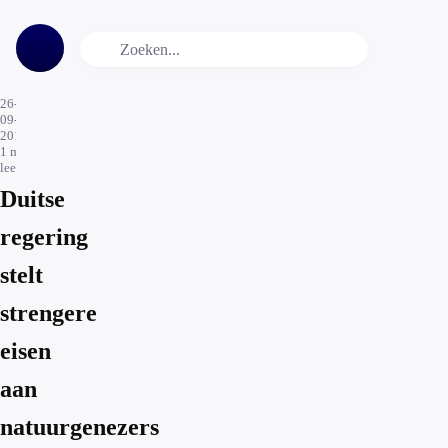
26-
09-
2016
1
min.
leestijd
Duitse
regering
stelt
strengere
eisen
aan
natuurgenezers