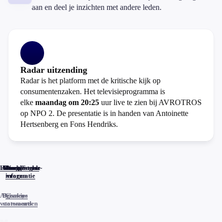
aan en deel je inzichten met andere leden.
Radar uitzending
Radar is het platform met de kritische kijk op
consumentenzaken. Het televisieprogramma is
elke
maandag om 20:25
uur live te zien bij AVROTROS
op NPO 2. De presentatie is in handen van Antoinette
Hertsenberg en Fons Hendriks.
Home
Actueel
Uitzendingen
Reacties
Programma-
Veelgestelde
informatie
vragen
Algemene
Privacy
Cookies
voorwaarden
statements