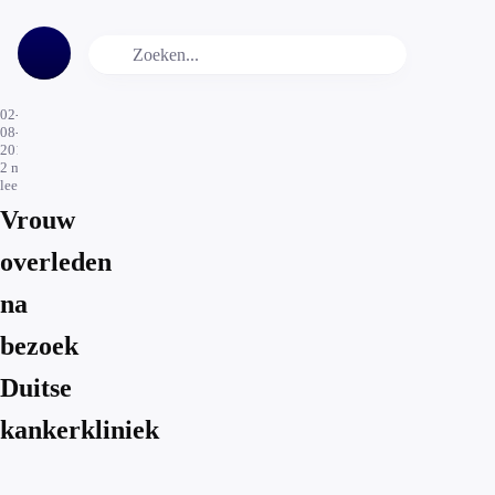
02-
08-
2016
2
min.
leestijd
Vrouw
overleden
na
bezoek
Duitse
kankerkliniek