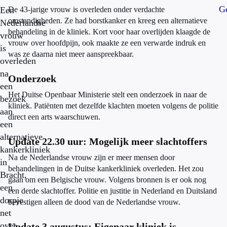
Ge
Een
De 43-jarige vrouw is overleden onder verdachte
omstandigheden. Ze had borstkanker en kreeg een alternatieve
Nederlandse
behandeling in de kliniek. Kort voor haar overlijden klaagde de
vrouw
vrouw over hoofdpijn, ook maakte ze een verwarde indruk en
is
was ze daarna niet meer aanspreekbaar.
overleden
na
Onderzoek
een
Het Duitse Openbaar Ministerie stelt een onderzoek in naar de
bezoek
kliniek. Patiënten met dezelfde klachten moeten volgens de politie
aan
direct een arts waarschuwen.
een
alternatieve
Update 22.30 uur: Mogelijk meer slachtoffers
kankerkliniek
Na de Nederlandse vrouw zijn er meer mensen door
in
behandelingen in de Duitse kankerkliniek overleden. Het zou
Bracht,
gaan om een Belgische vrouw. Volgens bronnen is er ook nog
een
een derde slachtoffer. Politie en justitie in Nederland en Duitsland
dorpje
bevestigen alleen de dood van de Nederlandse vrouw.
net
over
Update 3 augustus: Eigenaar kliniek is