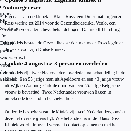
de
natuurgenezer
grens
Eigenaar van de kliniek is Klaus Ross, een Duitse natuurgenezer.
bij
Ross werkte tot 2014 voor de Gezondheidscirkel Venlo, een
Swalmen.
centrum voor alternatieve behandelingen. Dat meldt 1Limburg.
De
Duitse
Inmiddels bestaat de Gezondheidscirkel niet meer. Ross legde er
de basis voor zijn Duitse kliniek.
politie
waarschuwt
Update 4 augustus: 3 personen overleden
voor
deze
Inmiddels zijn twee Nederlanders overleden na behandeling in de
kliniek.
kliniek. Een 55-jarige man uit Apeldoorn en een 43-jarige vrouw
uit Wijk en Aalburg. Ook de dood van een 55-jarige Belgische
vrouw is bevestigd. Twee Nederlandse vrouwen liggen in
onbekende toestand in het ziekenhuis.
Onder de bezoekers van de kliniek zijn veel Nederlanders, omdat
deze net over de grens ligt. Wie behandeld is in de Klaus Ross
Kliniek wordt dringend verzocht contact op te nemen met het