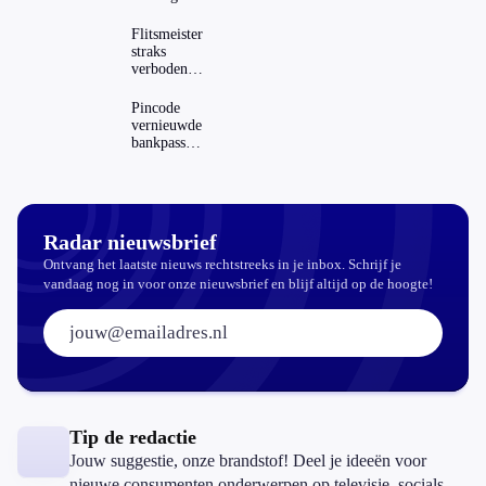
AD(H)D of
autisme?
Flitsmeister
Zo
straks
verwijder
verboden?
je hem
Dit zijn de
regels in
Pincode
Nederland
vernieuwde
en het
bankpassen
buitenland
zichtbaar in
ING-app:
is dat wel
veilig?
Radar nieuwsbrief
Ontvang het laatste nieuws rechtstreeks in je inbox. Schrijf je
vandaag nog in voor onze nieuwsbrief en blijf altijd op de hoogte!
E-mailadres:
Tip de redactie
Jouw suggestie, onze brandstof! Deel je ideeën voor
nieuwe consumenten onderwerpen op televisie, socials