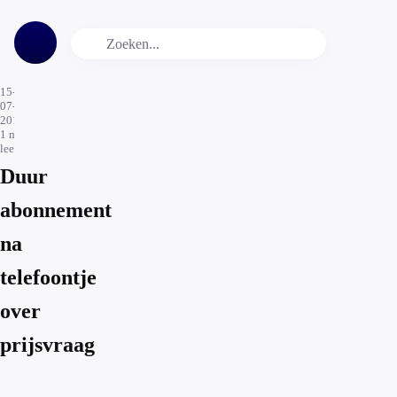
15-
07-
2015
1
min.
leestijd
Duur
abonnement
na
telefoontje
over
prijsvraag