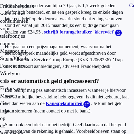
Ge
Fraudehelpdesk
'Mijn schoonmoeder van bijna 79 jaar, is 1,5 week geleden
telefonisch benaderd, en na een gesprek kreeg ze enkele dagen
waarschuwt
later een brief op de deurmat waarin stond dat ze ingeschreven
consumenten
stond en vanaf juli 2015 maandelijks een bijdrage moet gaan
voor
betalen van €24,95',
schrijft forumgebruiker 'kierewiet'
.
telefoontjes
namens
Het gaat om een prijsvraagabonnement, waarvoor na het
Megapot.nu,
telefoongesprek maandelijks geld wordt afgeschreven door
Super300.nl,
Administration Service Group Europe (KvK 12068236). 'Trap
Fourever.eu,
niet in dit soort aanbiedingen', adviseert Fraudehelpdesk.
Win4you
Is er automatisch geld geïncasseerd?
en
Fictory.eu.
Een bedrijf mag pas automatisch incasseren wanneer je hiervoor
Mensen
een schriftelijke bevestiging hebt gegeven. Is dit niet gebeurd, laat
die
het dan weten aan de
Kansspelautoriteit
. Je kunt het geld
ingaan
laten storneren (neem contact op met je bank).
op
Stuur ook een brief naar het bedrijf. Geef daarin aan dat het geld
de
onterecht van de rekening is gehaald. Voorbeeldbrieven staan op
'aanbieding'