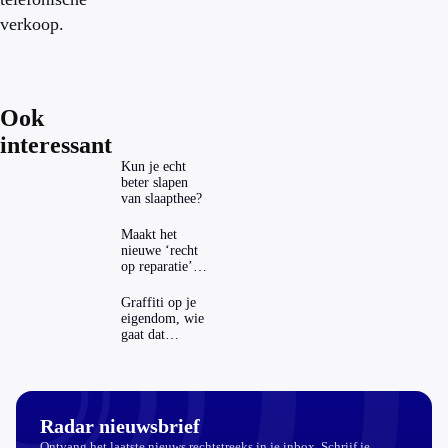
verkoop.
Ook
interessant
Kun je echt
beter slapen
van slaapthee?
Maakt het
nieuwe ‘recht
op reparatie’
repareren ook
echt
Graffiti op je
aantrekkelijker?
eigendom, wie
gaat dat
betalen?
Radar nieuwsbrief
Ontvang het laatste nieuws rechtstreeks in je inbox. Schrijf je