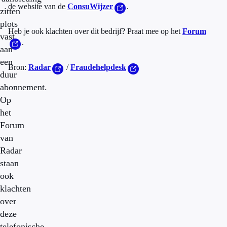
de website van de
ConsuWijzer
.
zitten
plots
Heb je ook klachten over dit bedrijf? Praat mee op het
Forum
vast
.
aan
een
Bron:
Radar
/
Fraudehelpdesk
duur
abonnement.
Op
het
Forum
van
Radar
staan
ook
klachten
over
deze
telefonische