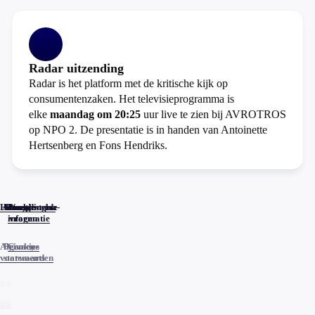
Radar uitzending
Radar is het platform met de kritische kijk op
consumentenzaken. Het televisieprogramma is
elke
maandag om 20:25
uur live te zien bij AVROTROS
op NPO 2. De presentatie is in handen van Antoinette
Hertsenberg en Fons Hendriks.
Home
Actueel
Uitzendingen
Reacties
Programma-
Veelgestelde
informatie
vragen
Algemene
Privacy
Cookies
voorwaarden
statements