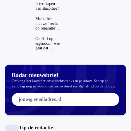
beter slapen
van slaapthee?
Maakt het
nieuwe ‘recht
op reparatie’
repareren ook
echt
Graffiti op je
aantrekkelijker?
eigendom, wie
gaat dat
betalen?
Radar nieuwsbrief
Ontvang het laatste nieuws rechtstreeks in je inbox. Schrijf je
vandaag nog in voor onze nieuwsbrief en blijf altijd op de hoogte!
E-mailadres:
Tip de redactie