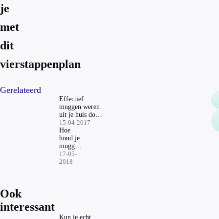
je
met
dit
vierstappenplan
Gerelateerd
Effectief
muggen weren
uit je huis doe
je met dit
15-04-2017
vierstappenplan
Hoe
houd je
muggen
op een
17-05-
afstand?
2018
Ook
interessant
Kun je echt