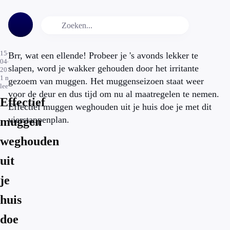
15-
Brr, wat een ellende! Probeer je 's avonds lekker te
04-
slapen, word je wakker gehouden door het irritante
2017
1
min.
gezoem van muggen. Het muggenseizoen staat weer
leestijd
voor de deur en dus tijd om nu al maatregelen te nemen.
Effectief
Effectief muggen weghouden uit je huis doe je met dit
vierstappenplan.
muggen
weghouden
uit
je
huis
doe