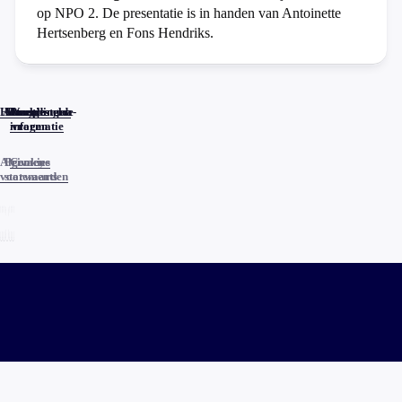
op NPO 2. De presentatie is in handen van Antoinette
Hertsenberg en Fons Hendriks.
Home
Actueel
Uitzendingen
Reacties
Programma-
Veelgestelde
informatie
vragen
Algemene
Privacy
Cookies
voorwaarden
statements