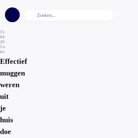
15-
04-
2017
5
min.
leestijd
Effectief
muggen
weren
uit
je
huis
doe