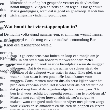
klittenband in of op het geopende venster en de vlieseline
en
houdt muggen, vliegen en zelfs pollen tegen.' Ook gebruikt
dus
Marja gordijngaas, want dat is goed en goedkoop. Knols kan
tijd
zich enigszins vinden in gordijngaas.
om
Wat houdt het vierstappenplan in?
nu
al
De mug is volksvijand nummer één, er zijn maar weinig mensen
gecharmeerd van de mug en voor medisch entomoloog Bart
maatregelen
Knols een fascinerende wereld.
te
nemen.
Stap 1: ga eerst eens naar buiten en loop een rondje om je
Effectief
huis. In een straal van honderd tot tweehonderd meter
maximaal ga je op zoek naar de broedplaats waar de muggen
muggen
uitkomen. 'Dat is de emmer die achter de schuur staat, de
weghouden
regenton of de dakgoot waar water in staat.' Elke plek waar
uit
water in kan staan is een potentiële kraamkamer voor
muggen. Consumenten moeten dus als eerst kijken waar het
je
probleem vandaan komt. Het is veel beter als het water in de
huis
dakgoot weg kan of de regenton afgedekt is met gaas. 'Dan
ben je al voor tachtig tot negentig procent van je probleem af.'
doe
Mensen met een vijver hoeven zich niet zo'n zorgen te
je
maken, want een goed onderhouden vijver met planten zorgt
voor kikkers en salamanders en die eten de poppen en larven
met