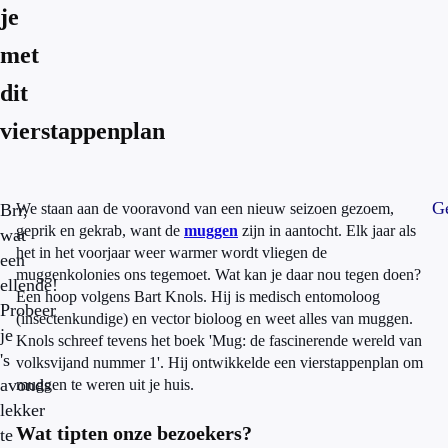
je
met
dit
vierstappenplan
Ge
Brr,
We staan aan de vooravond van een nieuw seizoen gezoem,
geprik en gekrab, want de
muggen
zijn in aantocht. Elk jaar als
wat
het in het voorjaar weer warmer wordt vliegen de
een
muggenkolonies ons tegemoet. Wat kan je daar nou tegen doen?
ellende!
Een hoop volgens Bart Knols. Hij is medisch entomoloog
Probeer
(insectenkundige) en vector bioloog en weet alles van muggen.
je
Knols schreef tevens het boek 'Mug: de fascinerende wereld van
's
volksvijand nummer 1'. Hij ontwikkelde een vierstappenplan om
avonds
muggen te weren uit je huis.
lekker
Wat tipten onze bezoekers?
te