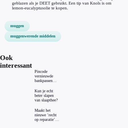
geblazen als je DEET gebruikt. Een tip van Knols is om
lemon-eucalyptusolie te kopen.
muggen
muggenwerende middelen
Ook
interessant
Pincode
vernieuwde
bankpassen
zichtbaar in
ING-app: is dat
Kun je echt
wel veilig?
beter slapen
van slaapthee?
Maakt het
nieuwe ‘recht
op reparatie’
repareren ook