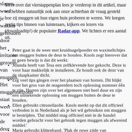
slapen,
Meer over dat vierstappenplan lees je verderop in dit artikel, maar
word
we hebben natuurlijk ook aan onze achterban de vraag gesteld
je
hoe zij muggen uit hun eigen huis proberen te weren. We kregen
zestig tips binnen van luisteraars, kijkers en lezers via
wakker
(downloadtip!) de populaire
Radar-app
. We lichten er een aantal
gehouden
uit.
door
het
Peter gaat in de weer met kruidnagelpoeder en waxinelichtjes
irritante
om muggen buiten de deur te houden. Knols zegt hierover dat
er geen bewijs is dat dit werkt.
gezoem
Jolanda heeft van Tesa een zelfklevende hor gekocht. Deze is
van
voor haar makkelijk te installeren. Ze houdt ook de deur van
de slaapkamer dicht.
muggen.
Erg veel tips gingen over het plaatsen van horren. Dit blijkt
Het
voor het gros van de reageerders toch oplossing nummer één
te zijn. Horren zijn over het algemeen niet heel duur en zijn
muggenseizoen
een uitstekende oplossing om muggen buiten de deur te
staat
houden.
Ellen gebruikt citronellaolie. Knols merkt op dat dit officieel
weer
verboden is in Nederland als je het wil gebruiken om muggen
voor
te bestrijden. 'Dat middel mag officieel niet in de handel
worden gebracht voor het gebruik tegen muggen als afwerend
de
middel.'
deur
Marja gebruikt klittenband. 'Plak de ruwe zijde van