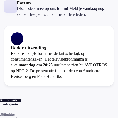
Forum
Discussieer mee op ons forum! Meld je vandaag nog
aan en deel je inzichten met andere leden.
Radar uitzending
Radar is het platform met de kritische kijk op
consumentenzaken. Het televisieprogramma is
elke
maandag om 20:25
uur live te zien bij AVROTROS
op NPO 2. De presentatie is in handen van Antoinette
Hertsenberg en Fons Hendriks.
Home
Actueel
Uitzendingen
Reacties
Programma-
Veelgestelde
informatie
vragen
Algemene
Privacy
Cookies