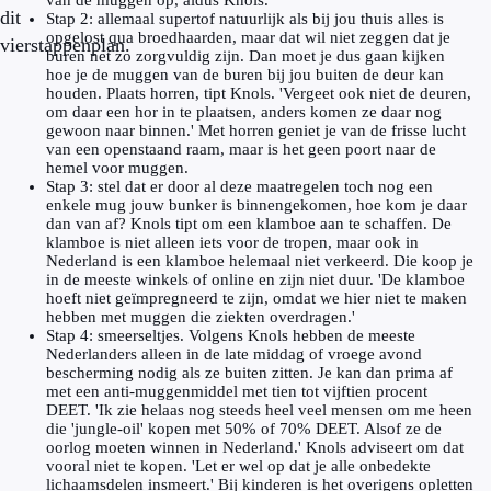
van de muggen op, aldus Knols.
dit
Stap 2: allemaal supertof natuurlijk als bij jou thuis alles is
opgelost qua broedhaarden, maar dat wil niet zeggen dat je
vierstappenplan.
buren net zo zorgvuldig zijn. Dan moet je dus gaan kijken
hoe je de muggen van de buren bij jou buiten de deur kan
houden. Plaats horren, tipt Knols. 'Vergeet ook niet de deuren,
om daar een hor in te plaatsen, anders komen ze daar nog
gewoon naar binnen.' Met horren geniet je van de frisse lucht
van een openstaand raam, maar is het geen poort naar de
hemel voor muggen.
Stap 3: stel dat er door al deze maatregelen toch nog een
enkele mug jouw bunker is binnengekomen, hoe kom je daar
dan van af? Knols tipt om een klamboe aan te schaffen. De
klamboe is niet alleen iets voor de tropen, maar ook in
Nederland is een klamboe helemaal niet verkeerd. Die koop je
in de meeste winkels of online en zijn niet duur. 'De klamboe
hoeft niet geïmpregneerd te zijn, omdat we hier niet te maken
hebben met muggen die ziekten overdragen.'
Stap 4: smeerseltjes. Volgens Knols hebben de meeste
Nederlanders alleen in de late middag of vroege avond
bescherming nodig als ze buiten zitten. Je kan dan prima af
met een anti-muggenmiddel met tien tot vijftien procent
DEET. 'Ik zie helaas nog steeds heel veel mensen om me heen
die 'jungle-oil' kopen met 50% of 70% DEET. Alsof ze de
oorlog moeten winnen in Nederland.' Knols adviseert om dat
vooral niet te kopen. 'Let er wel op dat je alle onbedekte
lichaamsdelen insmeert.' Bij kinderen is het overigens opletten