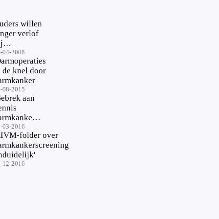
uders willen
anger verlof
j
ouveusekind
-04-2008
Darmoperaties
n de knel door
armkanker'
-08-2015
Gebrek aan
ennis
armkanker
orgwekkend'
-03-2016
RIVM-folder over
armkankerscreening
nduidelijk'
-12-2016