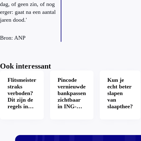
dag, of geen zin, of nog
erger: gaat na een aantal
jaren dood.'
Bron: ANP
Ook interessant
Flitsmeister
Pincode
Kun je
straks
vernieuwde
echt beter
verboden?
bankpassen
slapen
Dit zijn de
zichtbaar
van
regels in
in ING-
slaapthee?
Nederland
app: is dat
en het
wel veilig?
buitenland