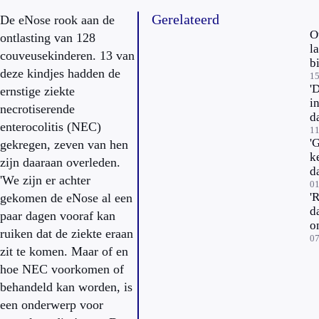
Gerelateerd
De eNose rook aan de
O
ontlasting van 128
l
couveusekinderen. 13 van
bi
deze kindjes hadden de
c
15
'
ernstige ziekte
i
necrotiserende
d
enterocolitis (NEC)
11
'
gekregen, zeven van hen
k
zijn daaraan overleden.
d
'We zijn er achter
z
01
'
gekomen de eNose al een
d
paar dagen vooraf kan
o
ruiken dat de ziekte eraan
07
zit te komen. Maar of en
hoe NEC voorkomen of
behandeld kan worden, is
een onderwerp voor