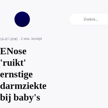
2
min. leestijd
16-07-2015
ENose
'ruikt'
ernstige
darmziekte
bij baby's