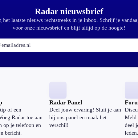
Radar nieuwsbrief
 het laatste nieuws rechtstreeks in je inbox. Schrijf je vandaa
voor onze nieuwsbrief en blijf altijd op de hoogte!
E-mailadres:
p
Radar Panel
For
tip of een
Deel jouw ervaring! Sluit je aan
Discu
Voeg Radar toe aan
bij ons panel en maak het
Meld 
n op je telefoon en
verschil!
deel 
en bericht.
leden