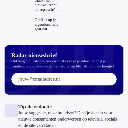
Maakt het
nieuwe ‘recht
op reparatie’
repareren ook
echt
Graffiti op je
aantrekkelijker?
eigendom, wie
gaat dat
betalen?
Radar nieuwsbrief
Ontvang het laatste nieuws rechtstreeks in je inbox. Schrijf je
vandaag nog in voor onze nieuwsbrief en blijf altijd op de hoogte!
E-mailadres:
Tip de redactie
Jouw suggestie, onze brandstof! Deel je ideeën voor
nieuwe consumenten onderwerpen op televisie, socials
en de site van Radar.