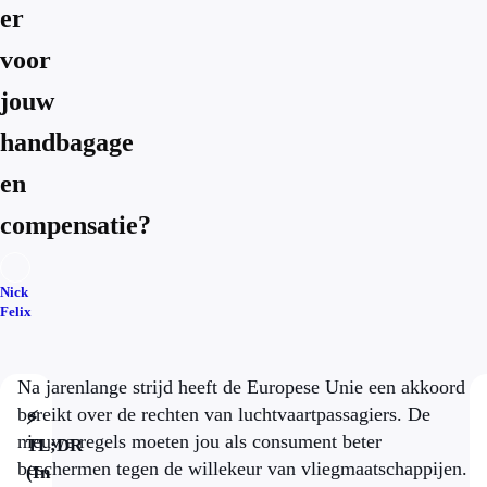
er
voor
jouw
handbagage
en
compensatie?
Nick
Felix
Na jarenlange strijd heeft de Europese Unie een akkoord
bereikt over de rechten van luchtvaartpassagiers. De
⚡
nieuwe regels moeten jou als consument beter
TL;DR
beschermen tegen de willekeur van vliegmaatschappijen.
(In