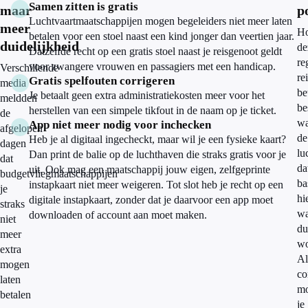
Samen zitten is gratis
maar
p
Luchtvaartmaatschappijen mogen begeleiders niet meer laten
meer
H
betalen voor een stoel naast een kind jonger dan veertien jaar.
duidelijkheid
de
Datzelfde recht op een gratis stoel naast je reisgenoot geldt
re
voor zwangere vrouwen en passagiers met een handicap.
Verschillende
re
Gratis spelfouten corrigeren
media
be
Je betaalt geen extra administratiekosten meer voor het
meldden
be
herstellen van een simpele tikfout in de naam op je ticket.
de
wa
App niet meer nodig voor inchecken
afgelopen
de
Heb je al digitaal ingecheckt, maar wil je een fysieke kaart?
dagen
lu
Dan print de balie op de luchthaven die straks gratis voor je
dat
da
uit. Ook mag een maatschappij jouw eigen, zelfgeprinte
budgetvliegmaatschappijen
ba
instapkaart niet meer weigeren. Tot slot heb je recht op een
je
hi
digitale instapkaart, zonder dat je daarvoor een app moet
straks
wa
downloaden of account aan moet maken.
niet
du
meer
wo
extra
Al
mogen
co
laten
mo
betalen
je