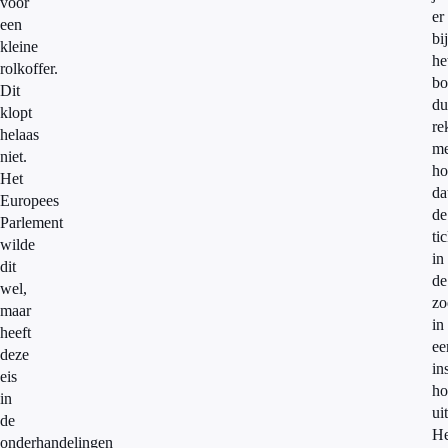
voor
er
een
bij
kleine
he
rolkoffer.
bo
Dit
du
klopt
re
helaas
m
niet.
ho
Het
da
Europees
de
Parlement
ti
wilde
in
dit
de
wel,
zo
maar
in
heeft
ee
deze
in
eis
ho
in
ui
de
He
onderhandelingen