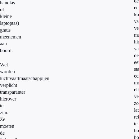
de
handtas
ec
of
ko
kleine
va
laptoptas)
ve
gratis
ma
meenemen
hi
aan
va
boord.
de
ee
Wel
st
worden
ee
luchtvaartmaatschappijen
me
verplicht
el
transparanter
ve
hierover
zo
te
la
zijn.
re
Ze
te
moeten
ho
de
ho