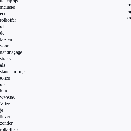
ticketprijs
me
inclusief
bi
een
ko
rolkoffer
of
de
kosten
voor
handbagage
straks
als
standaardprijs
tonen
op
hun
website.
Vlieg
je
liever
zonder
rolkoffer?