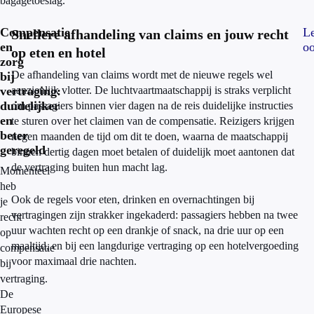
bagagetoeslag.
Compensatie
L
Snellere afhandeling van claims en jouw recht
en
oo
op eten en hotel
zorg
De afhandeling van claims wordt met de nieuwe regels wel
bij
vertraging:
aanzienlijk vlotter. De luchtvaartmaatschappij is straks verplicht
duidelijker
om passagiers binnen vier dagen na de reis duidelijke instructies
en
te sturen over het claimen van de compensatie. Reizigers krijgen
beter
negen maanden de tijd om dit te doen, waarna de maatschappij
geregeld
binnen dertig dagen moet betalen of duidelijk moet aantonen dat
de vertraging buiten hun macht lag.
Momenteel
heb
Ook de regels voor eten, drinken en overnachtingen bij
je
vertragingen zijn strakker ingekaderd: passagiers hebben na twee
recht
uur wachten recht op een drankje of snack, na drie uur op een
op
maaltijd, en bij een langdurige vertraging op een hotelvergoeding
compensatie
voor maximaal drie nachten.
bij
vertraging.
De
Europese