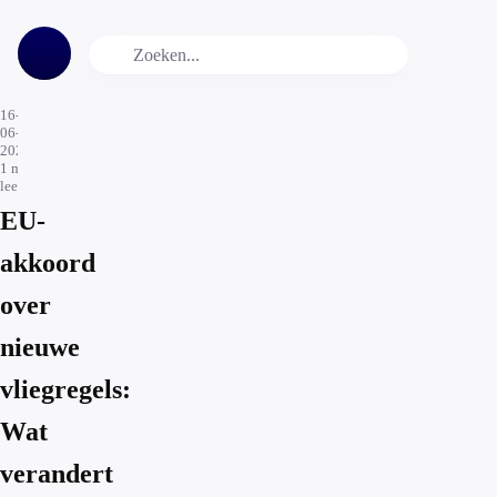
16-
06-
2026
1
min.
leestijd
EU-
akkoord
over
nieuwe
vliegregels:
Wat
verandert