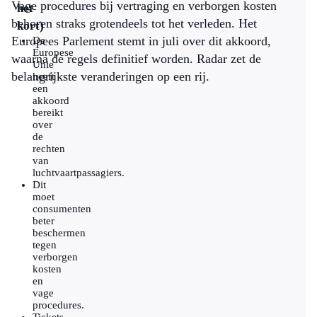
Vage procedures bij vertraging en verborgen kosten
het
behoren straks grotendeels tot het verleden. Het
kort)
Europees Parlement stemt in juli over dit akkoord,
De
Europese
waarna de regels definitief worden. Radar zet de
Unie
belangrijkste veranderingen op een rij.
heeft
een
akkoord
bereikt
over
de
rechten
van
luchtvaartpassagiers.
Dit
moet
consumenten
beter
beschermen
tegen
verborgen
kosten
en
vage
procedures.