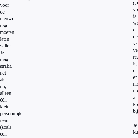
gr
voor
vo
de
is
nieuwe
we
regels
da
moeten
de
laten
va
vallen.
ve
Je
re
mag
is,
straks,
en
net
er
als
ni
nu,
no
alleen
all
één
ko
klein
bi
persoonlijk
item
Je
(zoals
ku
een