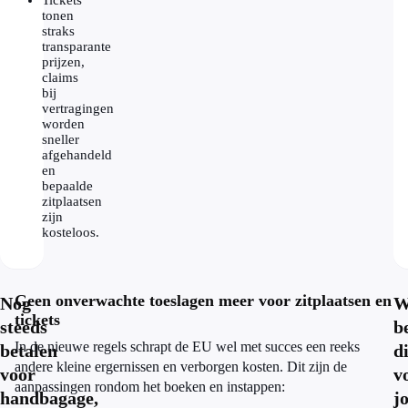
Tickets
tonen
straks
transparante
prijzen,
claims
bij
vertragingen
worden
sneller
afgehandeld
en
bepaalde
zitplaatsen
zijn
kosteloos.
Geen onverwachte toeslagen meer voor zitplaatsen en
Nog
W
tickets
steeds
b
In de nieuwe regels schrapt de EU wel met succes een reeks
betalen
di
andere kleine ergernissen en verborgen kosten. Dit zijn de
voor
v
aanpassingen rondom het boeken en instappen:
handbagage,
j