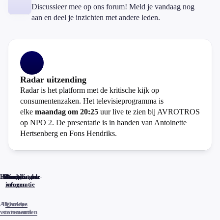
Discussieer mee op ons forum! Meld je vandaag nog
aan en deel je inzichten met andere leden.
Radar uitzending
Radar is het platform met de kritische kijk op
consumentenzaken. Het televisieprogramma is
elke
maandag om 20:25
uur live te zien bij AVROTROS
op NPO 2. De presentatie is in handen van Antoinette
Hertsenberg en Fons Hendriks.
Home
Actueel
Uitzendingen
Reacties
Programma-
Veelgestelde
informatie
vragen
Algemene
Privacy
Cookies
voorwaarden
statements