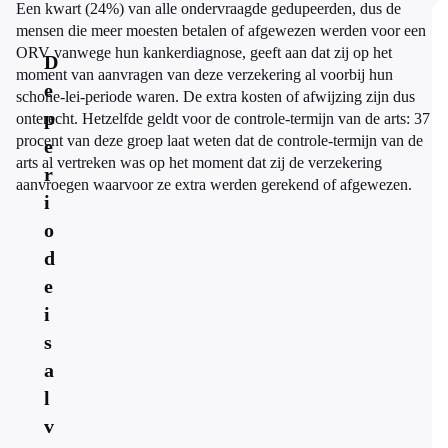
Een kwart (24%) van alle ondervraagde gedupeerden, dus de
mensen die meer moesten betalen of afgewezen werden voor een
ORV vanwege hun kankerdiagnose, geeft aan dat zij op het
D
moment van aanvragen van deze verzekering al voorbij hun
e
schone-lei-periode waren. De extra kosten of afwijzing zijn dus
p
onterecht. Hetzelfde geldt voor de controle-termijn van de arts: 37
procent van deze groep laat weten dat de controle-termijn van de
e
arts al vertreken was op het moment dat zij de verzekering
r
aanvroegen waarvoor ze extra werden gerekend of afgewezen.
i
o
d
e
i
s
a
l
v