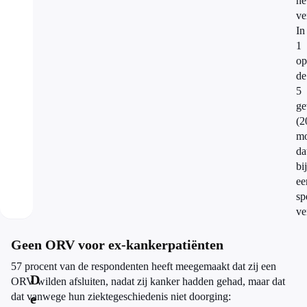
he
ve
In
1
op
de
5
ge
(2
mo
da
bij
ee
sp
ve
Geen ORV voor ex-kankerpatiënten
57 procent van de respondenten heeft meegemaakt dat zij een
D
ORV wilden afsluiten, nadat zij kanker hadden gehad, maar dat
dat vanwege hun ziektegeschiedenis niet doorging:
e