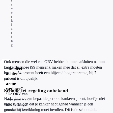
t
s
v
e
r
k
l
a
r
i
n
g
Ook mensen die wel een ORV hebben kunnen afsluiten na hun
kankerdiagnose (99 mensen), maken mee dat zij extra moeten
“Ik bleef
betalen: 34 procent heeft een blijvend hogere premie, bij 7
achter
procent is dit tijdelijk.
als een
arme
weduwe”
Schone-lei-regeling onbekend
"De ORV van
Nadat je voor een bepaalde periode kankervrij bent, hoef je niet
mijn man werd
meer te melden dat je kanker hebt gehad wanneer je een
niet verlengd
gezondheidsverklaring moet invullen. Dit is de schone-lei-
omdat hij kanker