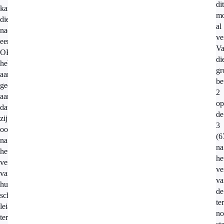
dit
kankerpatiënten
m
die
al
nadien
ve
een
V
ORV
di
hebben
gr
aangevraagd,
be
geeft
2
aan
op
dat
de
zij
3
ook
(6
na
na
het
he
verstrijken
ve
van
va
hun
de
schone-
te
lei-
no
termijn