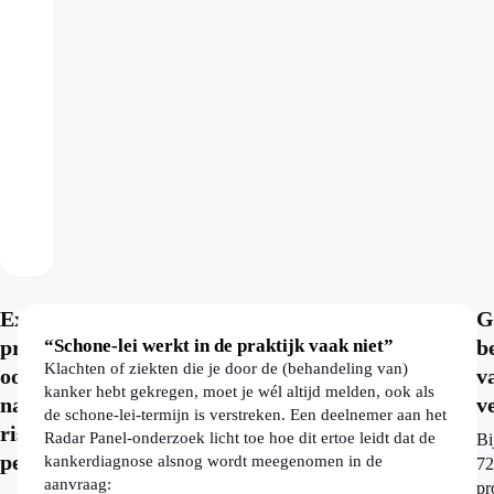
Extra
G
premie,
“Schone-lei werkt in de praktijk vaak niet”
b
Klachten of ziekten die je door de (behandeling van)
ook
v
kanker hebt gekregen, moet je wél altijd melden, ook als
na
v
de schone-lei-termijn is verstreken. Een deelnemer aan het
risico-
Radar Panel-onderzoek licht toe hoe dit ertoe leidt dat de
Bi
periode
kankerdiagnose alsnog wordt meegenomen in de
72
aanvraag:
pr