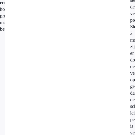
st
een
de
hogere
ve
premie
pr
moeten
Sl
betalen.
2
me
zi
er
do
de
ve
op
ge
da
de
sc
lei
pe
is
ve