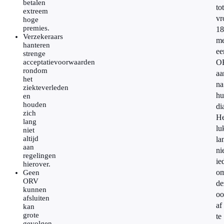
betalen
to
extreem
vr
hoge
premies.
18
Verzekeraars
me
hanteren
ee
strenge
acceptatievoorwaarden
O
rondom
aa
het
na
ziekteverleden
hu
en
houden
di
zich
He
lang
lu
niet
altijd
la
aan
ni
regelingen
ie
hierover.
o
Geen
ORV
de
kunnen
oo
afsluiten
af
kan
grote
te
gevolgen