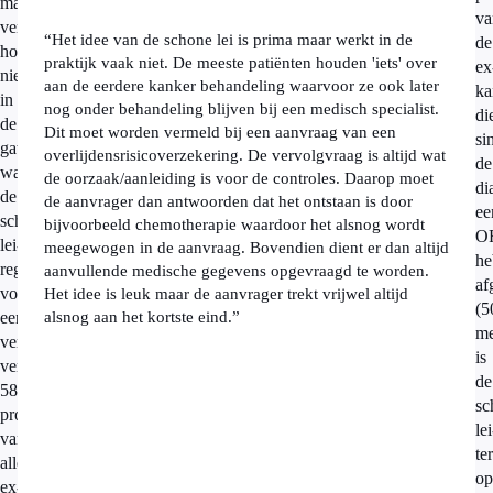
maar
va
verzekeraars
“Het idee van de schone lei is prima maar werkt in de
de
houden
praktijk vaak niet. De meeste patiënten houden 'iets' over
ex
niet
aan de eerdere kanker behandeling waarvoor ze ook later
ka
in
nog onder behandeling blijven bij een medisch specialist.
di
de
Dit moet worden vermeld bij een aanvraag van een
si
gaten,
overlijdensrisicoverzekering. De vervolgvraag is altijd wat
de
wanneer
de oorzaak/aanleiding is voor de controles. Daarop moet
di
de
de aanvrager dan antwoorden dat het ontstaan is door
ee
schone-
bijvoorbeeld chemotherapie waardoor het alsnog wordt
O
lei-
meegewogen in de aanvraag. Bovendien dient er dan altijd
he
regeling
aanvullende medische gegevens opgevraagd te worden.
af
voor
Het idee is leuk maar de aanvrager trekt vrijwel altijd
(5
een
alsnog aan het kortste eind.”
me
verzekerden
is
verstrijkt:
de
58
sc
procent
lei
van
te
alle
op
ex-