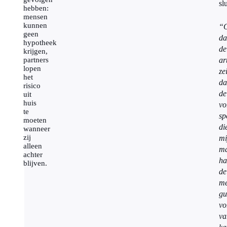
sl
hebben:
mensen
kunnen
“
geen
da
hypotheek
de
krijgen,
partners
ar
lopen
ze
het
da
risico
de
uit
huis
v
te
sp
moeten
di
wanneer
zij
mi
alleen
m
achter
ha
blijven.
de
me
gu
v
va