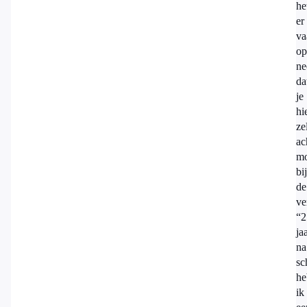
he
er
va
op
ne
da
je
hi
ze
ac
mo
bij
de
ve
“2
ja
na
sc
he
ik