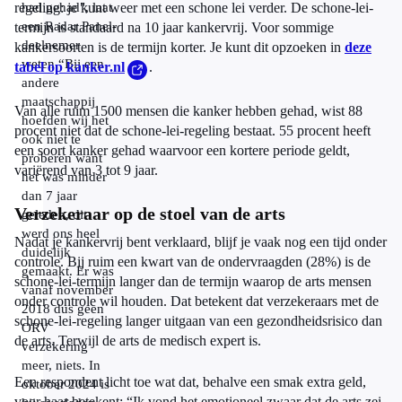
regeling: je kunt weer met een schone lei verder. De schone-lei-
had gehad", laat
een Radar Panel-
termijn is standaard na 10 jaar kankervrij. Voor sommige
deelnemer
kankersoorten is de termijn korter. Je kunt dit opzoeken in
deze
weten.“Bij een
tabel op kanker.nl
.
andere
maatschappij
Van alle ruim 1500 mensen die kanker hebben gehad, wist 88
hoefden wij het
procent niet dat de schone-lei-regeling bestaat. 55 procent heeft
ook niet te
een soort kanker gehad waarvoor een kortere periode geldt,
proberen want
variërend van 3 tot 9 jaar.
het was minder
dan 7 jaar
Verzekeraar op de stoel van de arts
geleden, dit
werd ons heel
Nadat je kankervrij bent verklaard, blijf je vaak nog een tijd onder
duidelijk
controle. Bij ruim een kwart van de ondervraagden (28%) is de
gemaakt. Er was
schone-lei-termijn langer dan de termijn waarop de arts mensen
vanaf november
onder controle wil houden. Dat betekent dat verzekeraars met de
2018 dus geen
schone-lei-regeling langer uitgaan van een gezondheidsrisico dan
ORV
de arts. Terwijl de arts de medisch expert is.
verzekering
meer, niets. In
Een respondent licht toe wat dat, behalve een smak extra geld,
oktober 2024 is
voor haar betekent: “Ik vond het emotioneel zwaar dat de arts zei