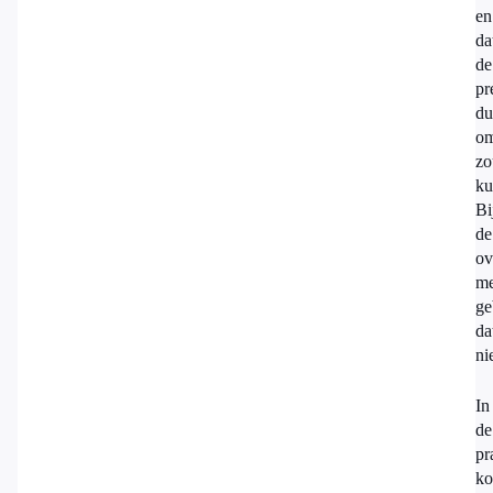
en
da
de
pr
du
om
zo
ku
Bi
de
ov
me
ge
da
ni
In
de
pr
ko