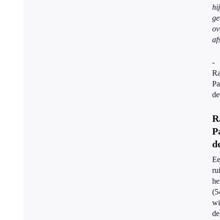
hij
ge
ov
af
-
Ra
Pa
de
R
P
d
E
ru
he
(5
wi
de