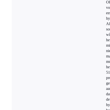
O
vo
ee
hy
Al
s
wí
he
mi
ni
ma
mó
he
51
pr
ge
aa
da
de
hy