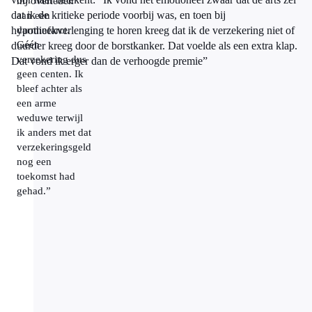
hij overleden
dat ik de kritieke periode voorbij was, en toen bij
aan een
hypotheekverlenging te horen kreeg dat ik de verzekering niet of
darminfarct.
Géén
duurder kreeg door de borstkanker. Dat voelde als een extra klap.
verzekering dus
Dat vond ik erger dan de verhoogde premie”
geen centen. Ik
bleef achter als
een arme
weduwe terwijl
ik anders met dat
verzekeringsgeld
nog een
toekomst had
gehad.”