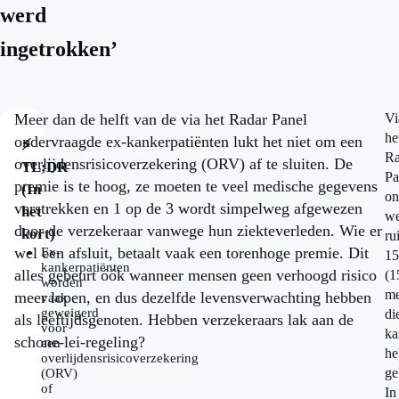
werd
ingetrokken’
Meer dan de helft van de via het Radar Panel
Vi
he
ondervraagde ex-kankerpatiënten lukt het niet om een
⚡
Ra
overlijdensrisicoverzekering (ORV) af te sluiten. De
TL;DR
Pa
premie is te hoog, ze moeten te veel medische gegevens
(In
on
verstrekken en 1 op de 3 wordt simpelweg afgewezen
het
w
door de verzekeraar vanwege hun ziekteverleden. Wie er
kort)
ru
wel een afsluit, betaalt vaak een torenhoge premie. Dit
Ex-
15
kankerpatiënten
alles gebeurt óók wanneer mensen geen verhoogd risico
(1
worden
me
meer lopen, en dus dezelfde levensverwachting hebben
vaak
geweigerd
di
als leeftijdsgenoten. Hebben verzekeraars lak aan de
voor
ka
schone-lei-regeling?
een
he
overlijdensrisicoverzekering
ge
(ORV)
of
In