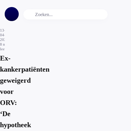
13-
04-
2026
8
min.
leestijd
Ex-
kankerpatiënten
geweigerd
voor
ORV:
‘De
hypotheek