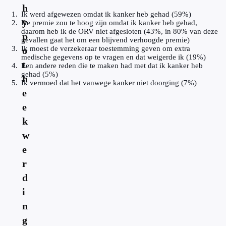
h
Ik werd afgewezen omdat ik kanker heb gehad (59%)
y
De premie zou te hoog zijn omdat ik kanker heb gehad,
daarom heb ik de ORV niet afgesloten (43%, in 80% van deze
p
gevallen gaat het om een blijvend verhoogde premie)
Ik moest de verzekeraar toestemming geven om extra
o
medische gegevens op te vragen en dat weigerde ik (19%)
t
Een andere reden die te maken had met dat ik kanker heb
gehad (5%)
h
Ik vermoed dat het vanwege kanker niet doorging (7%)
e
e
k
w
e
r
d
i
n
g