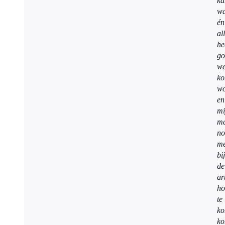
ka
w
én
al
he
go
we
ko
wo
en
mi
m
no
me
bij
de
ar
ho
te
ko
ko