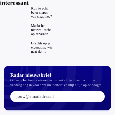
interessant
Kun je echt
beter slapen
van slaapthee?
Maakt het
nieuwe ‘recht
op reparatie’
repareren ook
echt
Graffiti op je
aantrekkelijker?
eigendom, wie
gaat dat
betalen?
Radar nieuwsbrief
Ontvang het laatste nieuws rechtstreeks in je inbox. Schrijf je
vandaag nog in voor onze nieuwsbrief en blijf altijd op de hoogte!
E-mailadres: