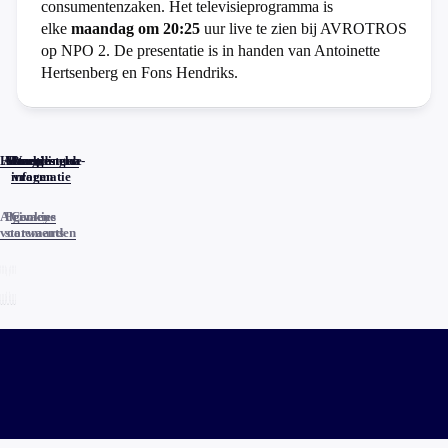
consumentenzaken. Het televisieprogramma is
elke
maandag om 20:25
uur live te zien bij AVROTROS
op NPO 2. De presentatie is in handen van Antoinette
Hertsenberg en Fons Hendriks.
Home
Actueel
Uitzendingen
Reacties
Programma-
Veelgestelde
informatie
vragen
Algemene
Privacy
Cookies
voorwaarden
statements