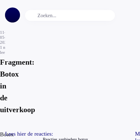
11-
05-
2026
1
min.
leestijd
Fragment:
Botox
in
de
uitverkoop
Lees hier de reacties:
M
Botox
Reacties aanbieders botox