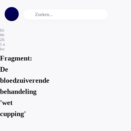
02-
06-
2026
1
min.
leestijd
Fragment:
De
bloedzuiverende
behandeling
'wet
cupping'