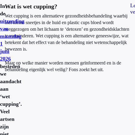
L
In
Wat is wet cupping?
ve
de
Wet cupping is een alternatieve gezondheidsbehandeling waarbij
uitzending
met kleine sneetjes in de huid en plastic cups bloed wordt
van
weggezogen om het lichaam te ‘detoxen’ en gezondheidsklachten
maandag
te verminderen. Wet cupping is een alternatieve geneeswijze, wat
betekent dat het effect van de behandeling niet wetenschappelijk
1
bewezen is.
juni
2026
Maar op welke manier worden mensen geïnformeerd en is de
besteden
behandeling eigenlijk wel veilig? Fons zoekt het uit.
we
aandacht
aan
‘wet
cupping’.
Veel
artsen
zijn
niet