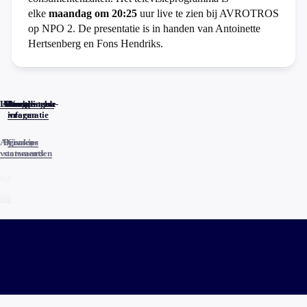
elke
maandag om 20:25
uur live te zien bij AVROTROS
op NPO 2. De presentatie is in handen van Antoinette
Hertsenberg en Fons Hendriks.
Home
Actueel
Uitzendingen
Reacties
Programma-
Veelgestelde
informatie
vragen
Algemene
Privacy
Cookies
voorwaarden
statements