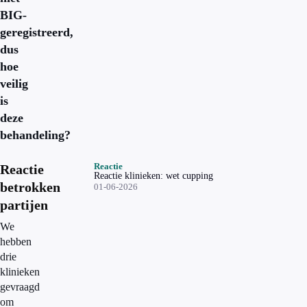
BIG-
geregistreerd,
dus
hoe
veilig
is
deze
behandeling?
Reactie
Reactie
Reactie klinieken: wet cupping
betrokken
01-06-2026
partijen
We
hebben
drie
klinieken
gevraagd
om