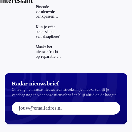
interessant
Pincode
vernieuwde
bankpassen
zichtbaar in
ING-app: is dat
Kun je echt
wel veilig?
beter slapen
van slaapthee?
Maakt het
nieuwe ‘recht
op reparatie’
repareren ook
echt
aantrekkelijker?
Radar nieuwsbrief
Ontvang het laatste nieuws rechtstreeks in je inbox. Schrijf je
vandaag nog in voor onze nieuwsbrief en blijf altijd op de hoogte!
E-mailadres: