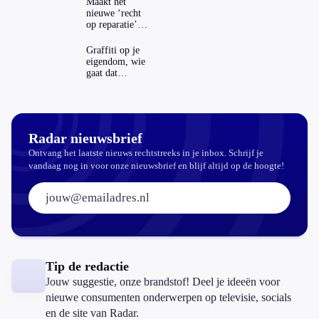
Maakt het
nieuwe ‘recht
op reparatie’
repareren ook
echt
Graffiti op je
aantrekkelijker?
eigendom, wie
gaat dat
betalen?
Radar nieuwsbrief
Ontvang het laatste nieuws rechtstreeks in je inbox. Schrijf je
vandaag nog in voor onze nieuwsbrief en blijf altijd op de hoogte!
E-mailadres:
Tip de redactie
Jouw suggestie, onze brandstof! Deel je ideeën voor
nieuwe consumenten onderwerpen op televisie, socials
en de site van Radar.