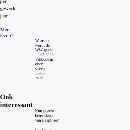
per
gewerkt
jaar.
Meer
lezen?
Waarom
wordt de
WW gekort
terwijl er
11-05-2026
overschotten
Vakbonden
zijn?
eisen
streep
door WW-
11-05-
plannen:
2026
Ultimatum
voor
kabinet-
Ook
Jetten
interessant
Kun je echt
beter slapen
van slaapthee?