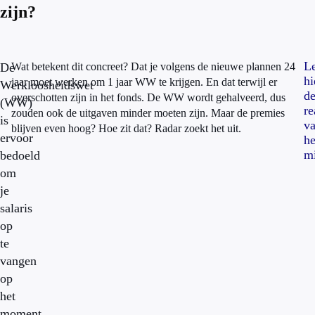
zijn?
L
De
Wat betekent dit concreet? Dat je volgens de nieuwe plannen 24
hi
jaar moet werken om 1 jaar WW te krijgen. En dat terwijl er
Werkloosheidswet
d
overschotten zijn in het fonds. De WW wordt gehalveerd, dus
(WW)
re
zouden ook de uitgaven minder moeten zijn. Maar de premies
is
v
blijven even hoog? Hoe zit dat? Radar zoekt het uit.
ervoor
he
mi
bedoeld
om
je
salaris
op
te
vangen
op
het
moment