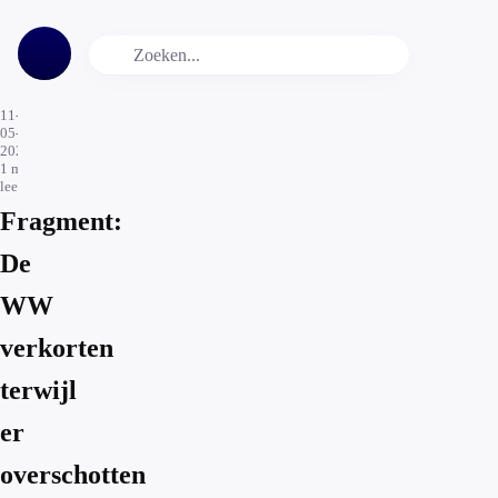
11-
05-
2026
1
min.
leestijd
Fragment:
De
WW
verkorten
terwijl
er
overschotten