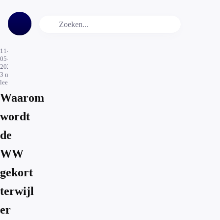
11-
05-
2026
3
min.
leestijd
Waarom
wordt
de
WW
gekort
terwijl
er