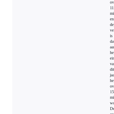
ov
11
mi
en
de
ve
is
da
aa
he
ei
va
dit
ja
he
ov
15
mi
wo
D