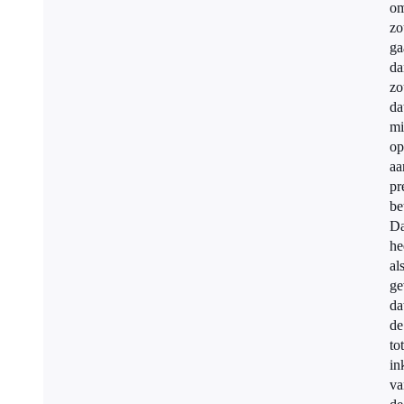
om
zo
ga
da
zo
da
mi
op
aa
pr
be
Da
he
al
ge
da
de
to
in
va