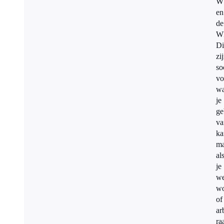
W
en
de
W
Di
zi
so
vo
wa
je
ge
va
ka
m
al
je
we
wo
of
ar
ra