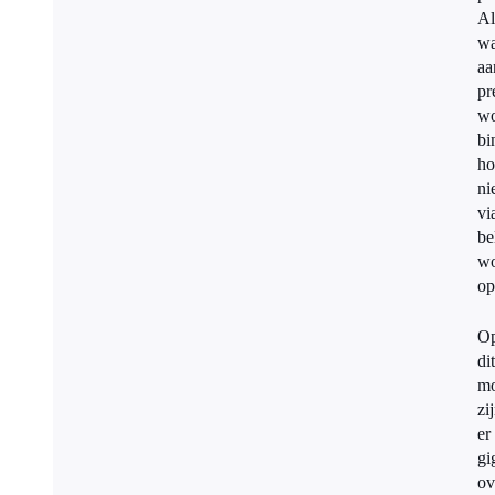
Al
wa
aa
pr
wo
bi
ho
ni
vi
be
wo
op
O
dit
m
zi
er
gi
ov