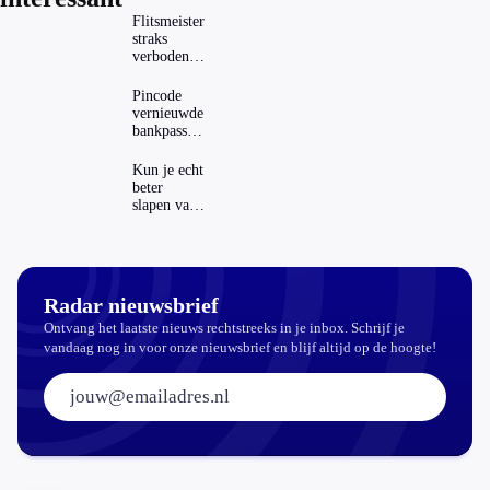
Flitsmeister
straks
verboden?
Dit zijn de
regels in
Pincode
Nederland
vernieuwde
en het
bankpassen
buitenland
zichtbaar in
ING-app:
Kun je echt
is dat wel
beter
veilig?
slapen van
slaapthee?
Radar nieuwsbrief
Ontvang het laatste nieuws rechtstreeks in je inbox. Schrijf je
vandaag nog in voor onze nieuwsbrief en blijf altijd op de hoogte!
E-mailadres: