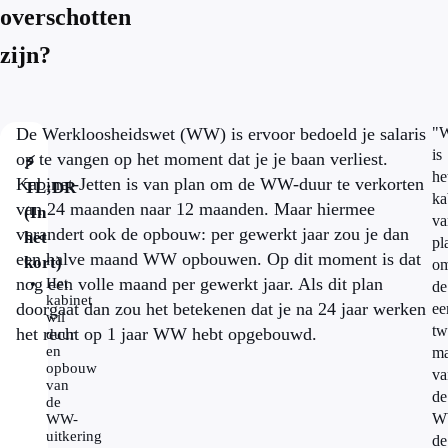
overschotten
zijn?
De Werkloosheidswet (WW) is ervoor bedoeld je salaris
"W
is
op te vangen op het moment dat je je baan verliest.
⚡
he
Kabinet-Jetten is van plan om de WW-duur te verkorten
TL;DR
ka
van 24 maanden naar 12 maanden. Maar hiermee
(In
va
verandert ook de opbouw: per gewerkt jaar zou je dan
het
pl
een halve maand WW opbouwen. Op dit moment is dat
kort)
o
nog een volle maand per gewerkt jaar. Als dit plan
Het
de
kabinet
doorgaat dan zou het betekenen dat je na 24 jaar werken
ee
wil
tw
het recht op 1 jaar WW hebt opgebouwd.
duur
en
m
opbouw
va
van
de
de
W
WW-
uitkering
de