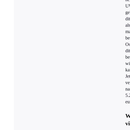
U
ge
dit
al
ma
be
O
dit
be
wi
ka
Je
ve
na
5.
eu
W
v