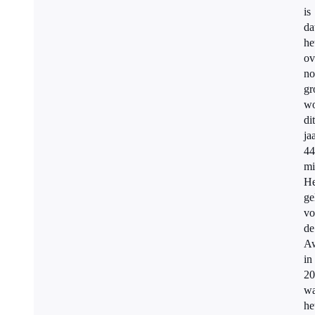
is
da
he
ov
no
gr
wo
dit
ja
44
mi
He
ge
vo
de
Aw
in
20
w
he