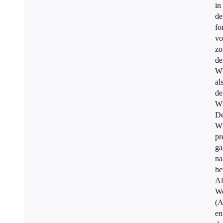
in
de
fo
vo
zo
de
W
al
de
W
D
W
pr
ga
na
he
A
We
(A
en