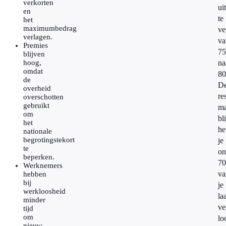
verkorten
ui
en
te
het
maximumbedrag
ve
verlagen.
va
Premies
7
blijven
hoog,
na
omdat
8
de
D
overheid
re
overschotten
gebruikt
m
om
bl
het
he
nationale
begrotingstekort
je
te
on
beperken.
7
Werknemers
va
hebben
bij
je
werkloosheid
laa
minder
ve
tijd
om
lo
nieuw