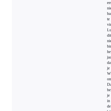
ee
ni
ba
te
vi
Lu
dit
ni
bi
he
ja
da
je
W
on
D
be
je
in
de