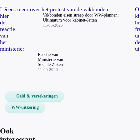
Lees
Lees meer over het protest van de vakbonden:
O
hier
Vakbonden eisen streep door WW-plannen:
ki
Ultimatum voor kabinet-Jetten
de
he
11-05-2026
reactie
f
van
ui
het
d
ministerie:
ui
Reactie van
Ministerie van
Sociale Zaken en
Werkgelegenheid
11-05-2026
Geld & verzekeringen
WW-uitkering
Ook
interessant