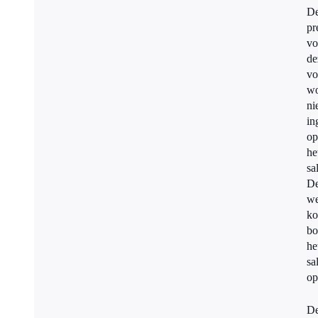
D
pr
vo
de
vo
wo
ni
in
op
he
sa
D
we
k
bo
he
sa
op
D