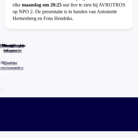
elke
maandag om 20:25
uur live te zien bij AVROTROS
op NPO 2. De presentatie is in handen van Antoinette
Hertsenberg en Fons Hendriks.
Home
Actueel
Uitzendingen
Reacties
Programma-
Veelgestelde
informatie
vragen
Algemene
Privacy
Cookies
voorwaarden
statements