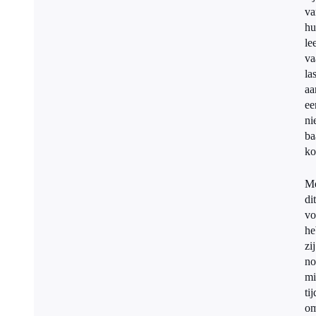
v
hu
le
va
la
aa
ee
ni
ba
ko
M
dit
vo
he
zij
no
mi
tij
o