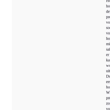
H
ho
de
pr
vo
so
vo
ho
mi
sa
er
ka
wo
ui
D
ee
ho
W
pr
zo
vo