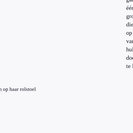
éé
gr
di
op
va
hu
do
te
 op haar rolstoel