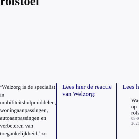
rolstoel
Lees hier de reactie
Lees h
‘
Welzorg is de specialist
van Welzorg:
in
Wa
mobiliteitshulpmiddelen,
op
woningaanpassingen,
rol
autoaanpassingen en
-
09-0
202
Rea
verbeteren van
We
toegankelijkheid,' zo