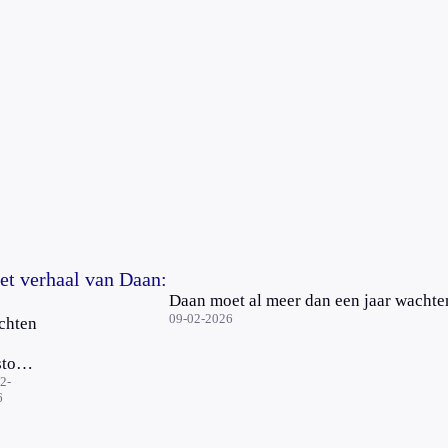
et verhaal van Daan:
Daan moet al meer dan een jaar wachten
09-02-2026
chten
stoel
2-
6
ctie
lzorg