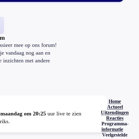
um
ssieer mee op ons forum!
je vandaag nog aan en
je inzichten met andere
.
Home
Actueel
Uitzendingen
e
maandag om 20:25
uur live te zien
Reacties
riks.
Programma-
informatie
Veelgestelde