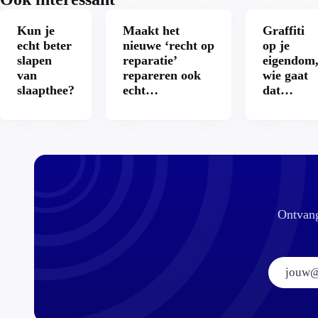
Kun je
Maakt het
Graffiti
echt beter
nieuwe ‘recht op
op je
slapen
reparatie’
eigendom
van
repareren ook
wie gaat
slaapthee?
echt
dat
aantrekkelijker?
betalen?
Ontvang