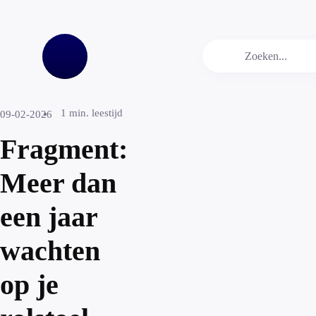
1
min. leestijd
09-02-2026
Fragment:
Meer dan
een jaar
wachten
op je