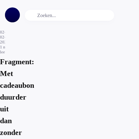
02-
02-
2026
1
min.
leestijd
Fragment:
Met
cadeaubon
duurder
uit
dan
zonder