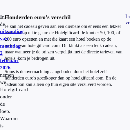
L
I
n
Honderden euro’s verschil
ve
de
Je kan het cadeau geven aan een dierbare om er eens een lekker
uitzending
weekend op uit te gaan: de Hotelgiftcard. Je kunt er 50, 100, of
van
200 euro opzetten en met die kaart een hotel boeken op de
maandag
website van hotelgiftcard.com. Dit klinkt als een leuk cadeau,
maar wanneer je de prijzen vergelijkt met de directe tarieven van
2
hotels, kom je bedrogen uit.
februari
2026
Soms is de overnachting aangeboden door het hotel zelf
nemen
honderden euro's goedkoper dan op hotelgiftcard.com. En de
we
cadeaubon kan alleen op hun eigen site verzilverd worden.
Hotelgiftcard
onder
de
loep.
Waarom
is