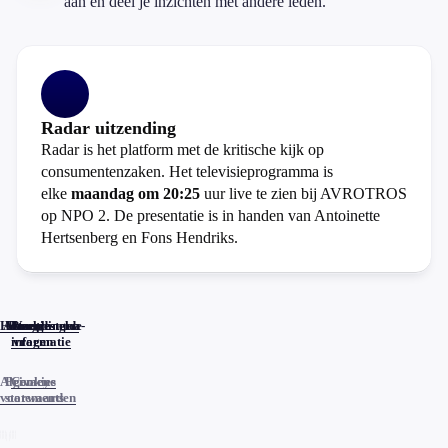
aan en deel je inzichten met andere leden.
Radar uitzending
Radar is het platform met de kritische kijk op
consumentenzaken. Het televisieprogramma is
elke
maandag om 20:25
uur live te zien bij AVROTROS
op NPO 2. De presentatie is in handen van Antoinette
Hertsenberg en Fons Hendriks.
Home
Actueel
Uitzendingen
Reacties
Programma-
Veelgestelde
informatie
vragen
Algemene
Privacy
Cookies
voorwaarden
statements