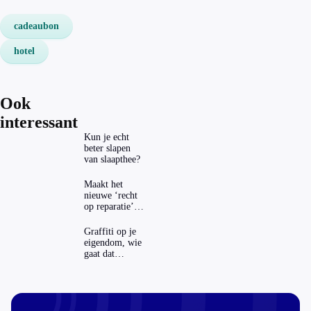
cadeaubon
hotel
Ook
interessant
Kun je echt
beter slapen
van slaapthee?
Maakt het
nieuwe ‘recht
op reparatie’
repareren ook
echt
Graffiti op je
aantrekkelijker?
eigendom, wie
gaat dat
betalen?