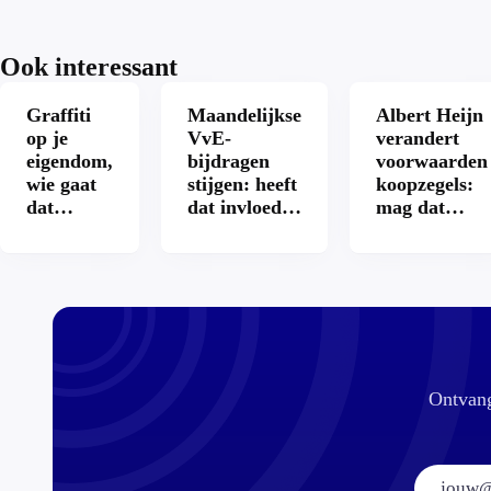
Ook interessant
Graffiti
Maandelijkse
Albert Heijn
op je
VvE-
verandert
eigendom,
bijdragen
voorwaarden
wie gaat
stijgen: heeft
koopzegels:
dat
dat invloed
mag dat
betalen?
op je
zomaar?
hypotheek?
Ontvang