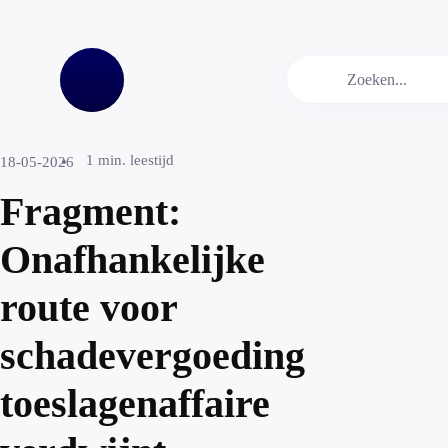
1
min. leestijd
18-05-2026
Fragment:
Onafhankelijke
route voor
schadevergoeding
toeslagenaffaire