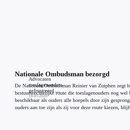
Nationale Ombudsman bezorgd
Advocaten
toeslagenouders
De Nationale Ombudsman Reinier van Zutphen zegt hij
gefrustreerd na
bestuursrechtelijke route die toeslagenouders nog wel
stoppen
18-05-2026
beschikbaar als ouders alle hoepels door zijn gespron
Commissie
ouders aan toe zijn als zij voor deze route kiezen, blij
Werkelijke
Schade:
‘Andere
herstelroutes