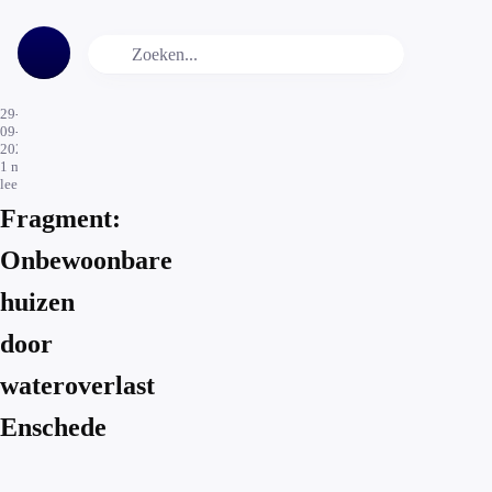
29-
09-
2025
1
min.
leestijd
Fragment:
Onbewoonbare
huizen
door
wateroverlast
Enschede