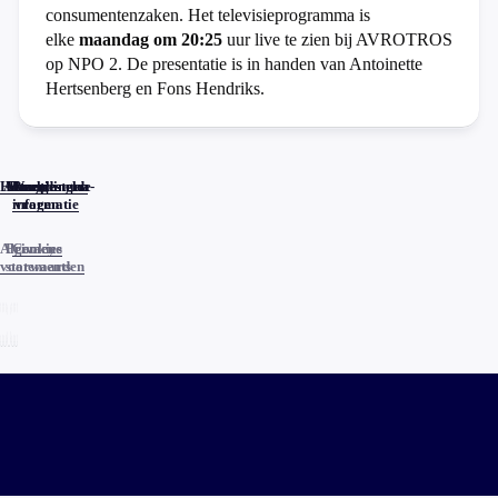
consumentenzaken. Het televisieprogramma is
elke
maandag om 20:25
uur live te zien bij AVROTROS
op NPO 2. De presentatie is in handen van Antoinette
Hertsenberg en Fons Hendriks.
Home
Actueel
Uitzendingen
Reacties
Programma-
Veelgestelde
informatie
vragen
Algemene
Privacy
Cookies
voorwaarden
statements