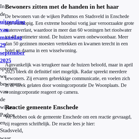
In
Bewoners zitten met de handen in het haar
de
De bewoners van de wijken Pathmos en Stadsveld in Enschede
uitzending
zijn wanhopig. Een extreme hoosbui vorig jaar veroorzaakte grote
van
wateroverlast, waardoor in meer dan 60 woningen het rioolwater
maandag
tot 40 centimeter stond. De huizen waren onbewoonbaar. Meer
dan 50 gezinnen moesten vertrekken en kwamen terecht in een
29
hotel en daarna in een wisselwoning.
september
2025
Aanvankelijk was terugkeer naar de huizen beloofd, maar in april
spreken
2025 bleek dit definitief niet mogelijk. Radar spreekt meerdere
we
bewoners. Zij ervaren gebrekkige communicatie, en voelen zich
bewoners
in de steek gelaten door woningcorporatie De Woonplaats. De
van
woningcorporatie reageert op camera.
de
Reactie gemeente Enschede
wijken
Pathos
We hebben ook de gemeente Enschede om een reactie gevraagd,
en
zij reageren schriftelijk. De reactie lees je hier:
Stadsveld,
waar