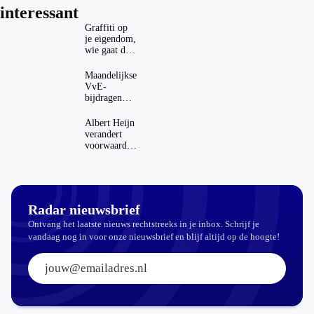
interessant
Graffiti op
je eigendom,
wie gaat dat
betalen?
Maandelijkse
VvE-
bijdragen
stijgen: heeft
dat invloed
Albert Heijn
op je
verandert
hypotheek?
voorwaarden
koopzegels:
mag dat
zomaar?
Radar nieuwsbrief
Ontvang het laatste nieuws rechtstreeks in je inbox. Schrijf je
vandaag nog in voor onze nieuwsbrief en blijf altijd op de hoogte!
E-mailadres: