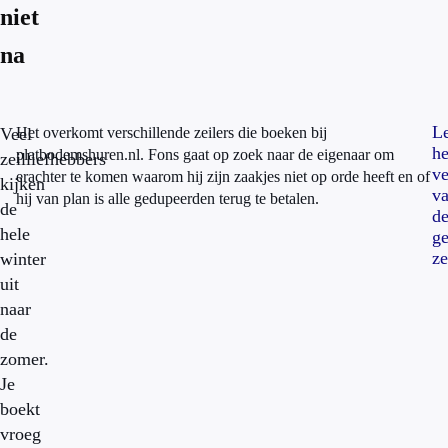
niet
na
L
Veel
Het overkomt verschillende zeilers die boeken bij
he
platbodemshuren.nl. Fons gaat op zoek naar de eigenaar om
zeilliefhebbers
ve
erachter te komen waarom hij zijn zaakjes niet op orde heeft en of
kijken
v
hij van plan is alle gedupeerden terug te betalen.
de
d
hele
g
ze
winter
uit
naar
de
zomer.
Je
boekt
vroeg