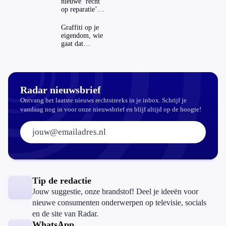
nieuwe ‘recht
op reparatie’
repareren ook
echt
Graffiti op je
aantrekkelijker?
eigendom, wie
gaat dat
betalen?
Radar nieuwsbrief
Ontvang het laatste nieuws rechtstreeks in je inbox. Schrijf je
vandaag nog in voor onze nieuwsbrief en blijf altijd op de hoogte!
E-mailadres:
Tip de redactie
Jouw suggestie, onze brandstof! Deel je ideeën voor
nieuwe consumenten onderwerpen op televisie, socials
en de site van Radar.
WhatsApp