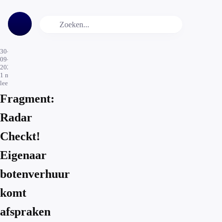
30-
09-
2024
1
min.
leestijd
Fragment:
Radar
Checkt!
Eigenaar
botenverhuur
komt
afspraken