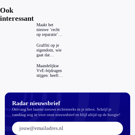
Ook
interessant
Maakt het
nieuwe ‘recht
op reparatie’
repareren ook
echt
Graffiti op je
aantrekkelijker?
eigendom, wie
gaat dat
betalen?
Maandelijkse
VvE-bijdragen
stijgen: heeft
dat invloed op
je hypotheek?
Radar nieuwsbrief
Ontvang het laatste nieuws rechtstreeks in je inbox. Schrijf je
vandaag nog in voor onze nieuwsbrief en blijf altijd op de hoogte!
E-mailadres: