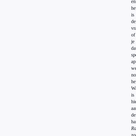
en
he
is
de
vr
of
je
da
sp
ap
we
no
he
W
is
hi
aa
de
ha
Ra
zo