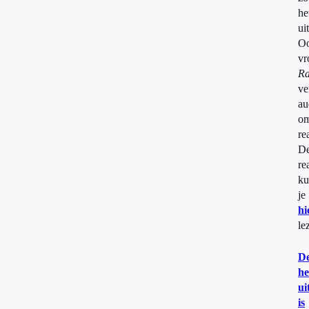
he
uit
O
vr
Ra
ve
au
o
re
D
re
ku
je
hi
le
D
he
ui
is