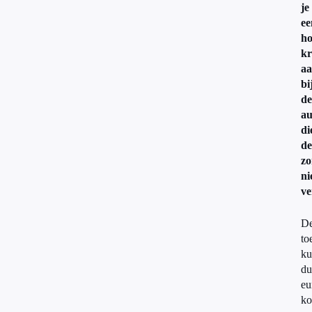
je
ee
ho
kr
a
bi
de
au
di
de
zo
ni
ve
D
to
ku
du
eu
ko