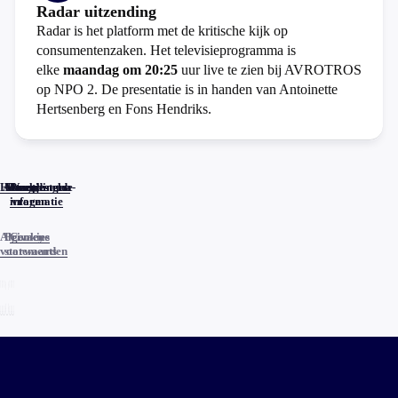
Radar uitzending
Radar is het platform met de kritische kijk op
consumentenzaken. Het televisieprogramma is
elke
maandag om 20:25
uur live te zien bij AVROTROS
op NPO 2. De presentatie is in handen van Antoinette
Hertsenberg en Fons Hendriks.
Home
Actueel
Uitzendingen
Reacties
Programma-
Veelgestelde
informatie
vragen
Algemene
Privacy
Cookies
voorwaarden
statements