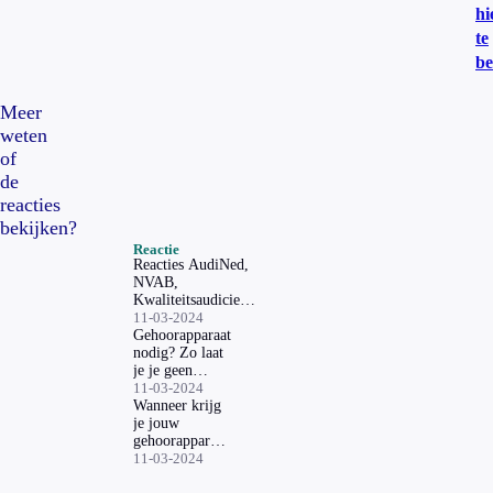
hi
te
be
Meer
weten
of
de
reacties
bekijken?
Reactie
Reacties AudiNed,
NVAB,
Kwaliteitsaudiciens,
CvZA en
11-03-2024
Hoorprofs
Gehoorapparaat
nodig? Zo laat
je je geen
onnodig duur
11-03-2024
apparaat
Wanneer krijg
aansmeren
je jouw
gehoorapparaat
vergoed?
11-03-2024