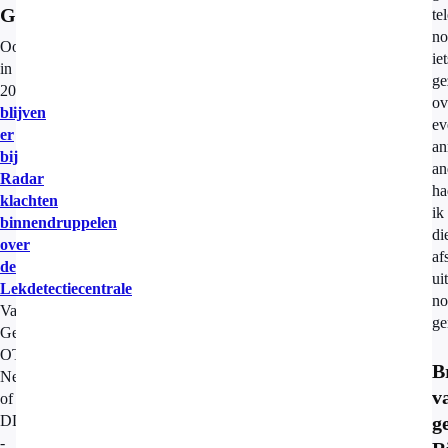
Gerechtsdeurwaarders
te
no
Ook
iet
in
ge
2020
ov
blijven
ev
er
an
bij
an
Radar
ha
klachten
ik
binnendruppelen
di
over
af
de
ui
Lekdetectiecentrale
,
no
Van
ge
Genabeek,
OTL
B
Nederland
v
of
DLC
g
-