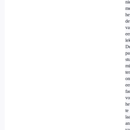
ni
me
he
de
va
ee
le
D
par
st
mi
te
on
ee
fa
vo
he
te
la
an
va