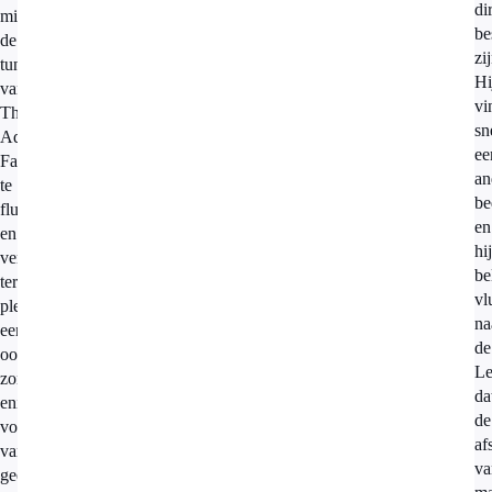
di
minuten
be
de
zi
tune
Hi
van
vi
The
sn
Addams
ee
Family
an
te
be
fluiten
en
en
hij
verzint
be
ter
vl
plekke
na
een
de
oorzaak,
Le
zonder
da
enige
de
vorm
af
van
va
gedegen