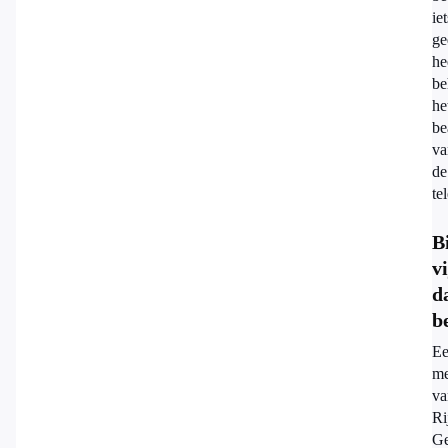
iet
ge
he
be
he
be
va
de
te
B
vi
d
b
E
me
va
Ri
Ge