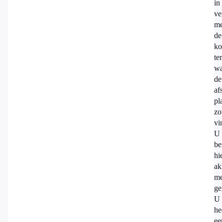
in
ve
me
de
ko
te
wa
de
af
pl
zo
vi
U
be
hi
ak
m
ge
U
he
ee