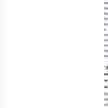
ni
in
ku
be
ku
u
on
oo
ee
re
to
'
e
w
a
He
ste
sc