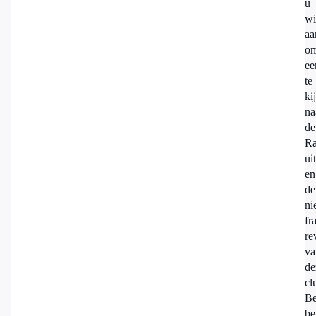
u
wi
aa
o
ee
te
ki
na
de
Ra
ui
en
de
ni
fr
re
va
de
cl
B
be