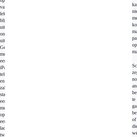
opsporen
ka
van
ni
lekkages,
me
blijkt
ko
uit
ma
onze
pa
uitzending.
op
Gewapend
ma
met
een
Sc
iPad,
ze
telefoon
no
en
an
zaklamp
be
staat
te
een
ga
medewerker
be
op
of
een
di
ladder
wé
twintig