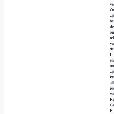
ve
O
zij
be
de
on
re
va
de
Le
en
oo
zij
kr
al
po
va
Ri
Ge
E