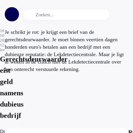
18-
Je schrikt je rot: je krijgt een brief van de
10-
gerechtsdeurwaarder. Je moet binnen veertien dagen
2021
12
min.
honderden euro's betalen aan een bedrijf met een
leestijd
dubieuze reputatie: de Lekdetectiecentrale. Maar je ligt
Gerechtsdeurwaarder
al weken in de clinch met de Lekdetectiecentrale over
hun onterecht verstuurde rekening.
eist
geld
namens
dubieus
bedrijf
De
R