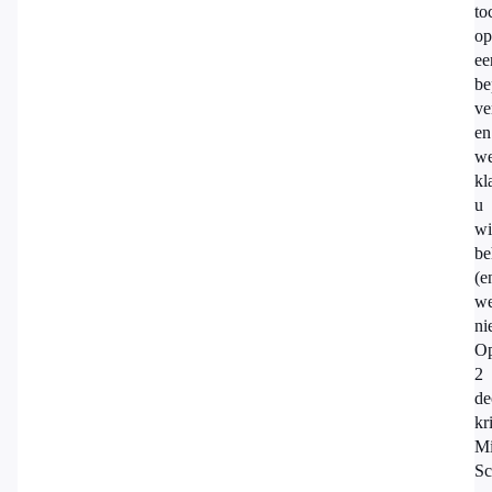
to
op
ee
be
ve
en
we
kl
u
wi
be
(e
we
nie
O
2
de
kr
Mi
Sc