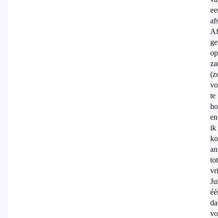
ee
af
Af
ge
op
za
(z
vo
te
ho
en
ik
ko
an
tot
vr
Jui
éé
da
vo