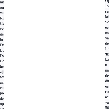
O
mails
15
ontvangen
se
van
kr
Rijken
Sc
Gerechtsdeurwaarders,
ee
eveneens
ma
gevestigd
va
in
de
Den
Le
Bosch.
'Ik
De
ka
Lekdetectiecentrale
u
heeft
na
zijn
de
werkwijze
di
aangepast
ee
en
co
probeert
aa
de
va
openstaande
5