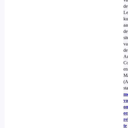
de
Le
ku
aa
de
sit
va
de
Au
Co
en
Ma
(
st
m
vo
o
ee
re
te