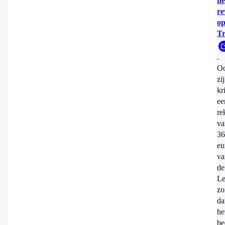
ne
re
o
Tr
.
O
zij
kr
ee
re
va
36
eu
va
de
Le
zo
da
he
be