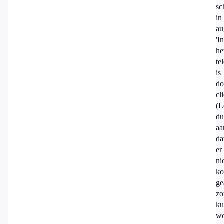
sc
in
au
'In
he
te
is
do
cl
(L
du
aa
da
er
ni
ko
ge
zo
ku
wo