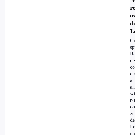
r
o
d
L
On
sp
Ra
di
co
di
al
an
wi
bl
om
ze
de
Le
ni