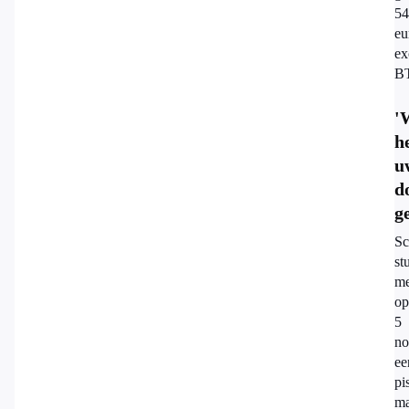
54
eu
ex
B
'
h
u
d
g
Sc
st
me
op
5
no
ee
pi
ma