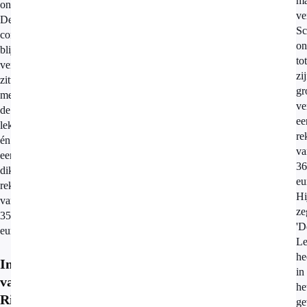
m
onderzoek.
ve
De
Sc
consument
on
blijft
tot
vervolgens
zi
zitten
gr
met
ve
de
ee
lekkage
re
én
va
een
36
dikke
eu
rekening
Hi
van
ze
350
'D
euro.
Le
he
Incasso's
in
van
he
Rijken
ge