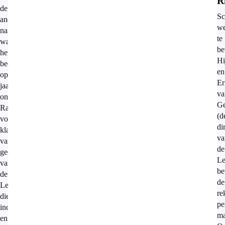
R
de
Sc
andere
we
namen
te
waaronder
be
het
Hi
bedrijf
en
opereert. Dit
Er
jaar
va
ontvangt
Ge
Radar
(d
vooral
di
klachten
va
van
de
gedupeerden
Le
van
be
de
de
Lekdetectiecentrale
re
die
pe
incasso's
ma
en