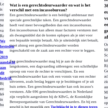
Lekdetectiecentrale
Wat is een gerechtsdeurwaarder en wat is het
3
is
verschil met een incassobureau?
e
een
Een gerechtsdeurwaarder is een beëdigd ambtenaar met
v
oude
speciale gerechtelijke taken. Een gerechtsdeurwaarder
e
bekende
heeft veel meer bevoegdheden dan een incassobureau.
g
Een incassobureau kan alleen maar facturen versturen met
van
als dwangmiddel dat de kosten oplopen als je niet voor
Radar.
a
een bepaalde termijn betaalt. Als je uiteindelijk niet betaalt,
We
O
moet alsnog een gerechtsdeurwaarder worden
besteden
Mi
ingeschakeld om de zaak aan een rechter voor te leggen.
in
Sc
2019
kr
Een gerechtsdeurwaarder mag bij je aan de deur
aandacht
Ri
langskomen, een dagvaarding uitbrengen: een schriftelijke
aan
Ge
oproep om voor de rechter te verschijnen. En een
dit
ac
gerechtsdeurwaarder kan ook een vonnis van een rechter
bedrijf.
uitvoeren, zoals beslag leggen op je bezittingen of je uit
zi
Bij
huis zetten. Een gerechtsdeurwaarder kan ook incasso's
aa
een
versturen. Alle 696 gerechtsdeurwaarders in Nederland
Mi
lekkage
zijn verplicht aangesloten bij de KBvG, de Koninklijke
be
in
Beroepsorganisatie van Gerechtsdeurwaarders. En bij een
op
huis
geschil is het mogelijk een
Tuchtklacht in te dienen tegen