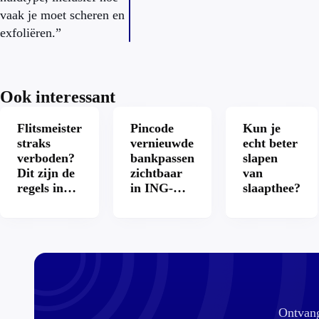
vaak je moet scheren en
exfoliëren.”
Ook interessant
Flitsmeister
Pincode
Kun je
straks
vernieuwde
echt beter
verboden?
bankpassen
slapen
Dit zijn de
zichtbaar
van
regels in
in ING-
slaapthee?
Nederland
app: is dat
en het
wel veilig?
buitenland
Ontvang