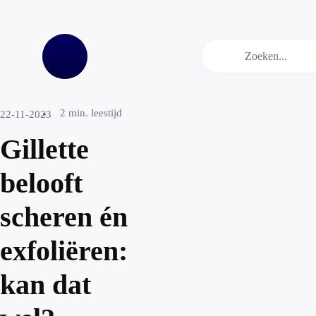
2
min. leestijd
22-11-2023
Gillette
belooft
scheren én
exfoliëren:
kan dat