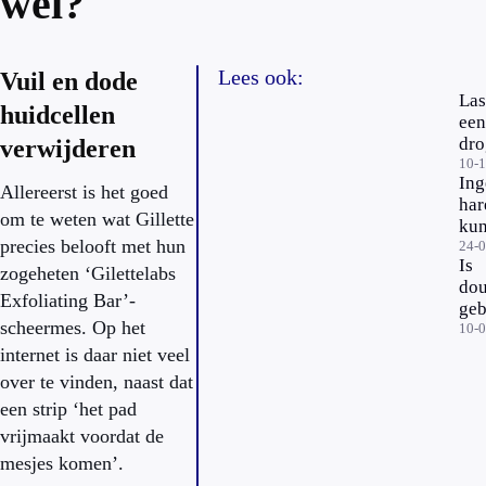
wel?
Lees ook:
Vuil en dode
Las
huidcellen
een
dro
verwijderen
hui
10-
Ing
ver
Allereerst is het goed
har
je 
om te weten wat Gillette
kun
in 
precies belooft met hun
teg
24-
ko
Is
en 
zogeheten ‘Gilettelabs
ma
dou
je 
Exfoliating Bar’-
geb
vo
scheermes. Op het
sle
10-
voo
internet is daar niet veel
hui
over te vinden, naast dat
een strip ‘het pad
vrijmaakt voordat de
mesjes komen’.