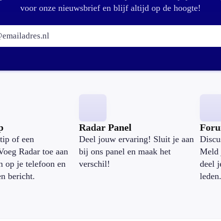
voor onze nieuwsbrief en blijf altijd op de hoogte!
E-mailadres:
p
Radar Panel
For
tip of een
Deel jouw ervaring! Sluit je aan
Discu
Voeg Radar toe aan
bij ons panel en maak het
Meld 
n op je telefoon en
verschil!
deel 
en bericht.
leden