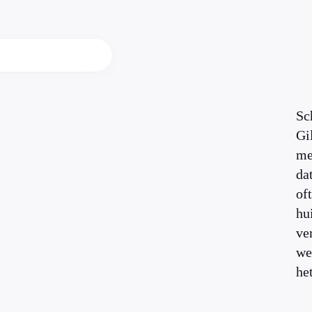
Sc
Gi
me
dat
of
hu
ve
we
het