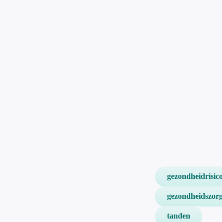
gezondheidrisico
gezondheidszor
tanden