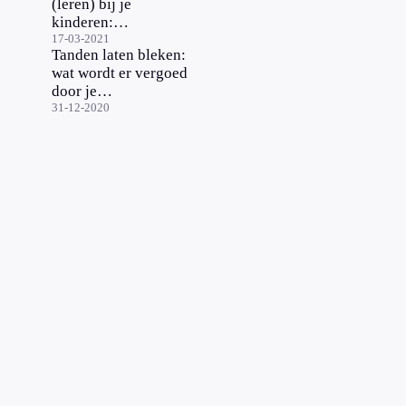
(leren) bij je
tot
kinderen:
complicaties'
waarop moet
17-03-2021
Tanden laten bleken:
je letten?
wat wordt er vergoed
door je
tandartsverzekering?
31-12-2020