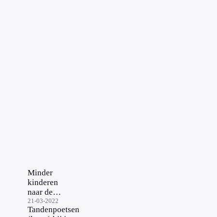
Minder
kinderen
naar de
tandarts:
21-03-2022
Tandenpoetsen
'Kan leiden