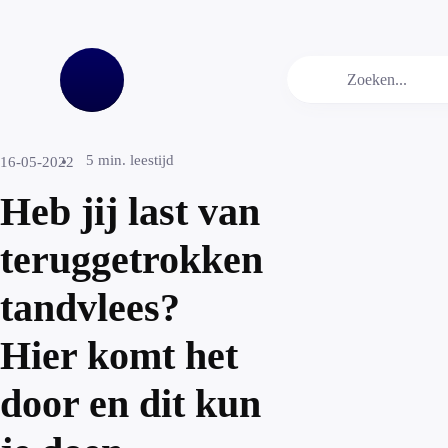
5
min. leestijd
16-05-2022
Heb jij last van
teruggetrokken
tandvlees?
Hier komt het
door en dit kun