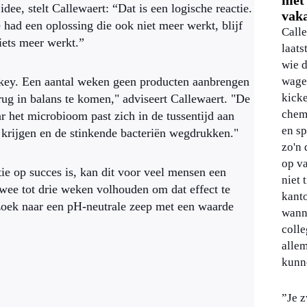
met
dee, stelt Callewaert: “Dat is een logische reactie.
vaka
 had een oplossing die ook niet meer werkt, blijf
Call
niets meer werkt.”
laats
wie d
urkey. Een aantal weken geen producten aanbrengen
wage
kick
ug in balans te komen," adviseert Callewaert. "De
chemi
r het microbioom past zich in de tussentijd aan
en sp
 krijgen en de stinkende bacteriën wegdrukken."
zo'n 
op va
ie op succes is, kan dit voor veel mensen een
niet 
twee tot drie weken volhouden om dat effect te
kant
oek naar een pH-neutrale zeep met een waarde
wann
colle
alle
kunn
”Je 