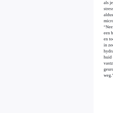
als j
stres
aldus
micr
“Nee
een b
en t
in ze
hydra
huid
vastz
geur
weg.