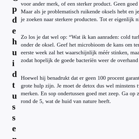
voor ander merk, of een sterker product. Geen goed i
p
Maar als je problematisch ruikende oksels hebt en je
d
je zoeken naar sterkere producten. Tot er eigenlijk 
e
Zo los je dat wel op: “Wat ik kan aanraden: cold t
h
onder de oksel. Geef het microbioom de kans om ter
u
eerste week zal het waarschijnlijk méér stinken, maa
zodat hopelijk de goede bacteriën weer de overhand
i
d
Hoewel hij benadrukt dat er geen 100 procent garant
t
grote hulp zijn. Je moet de detox dus wel minstens 
merken. En sop ondertussen goed met zeep. Ga op z
u
rond de 5, wat de huid van nature heeft.
s
s
e