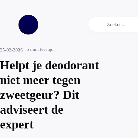
6
min. leestijd
25-02-2026
Helpt je deodorant
niet meer tegen
zweetgeur? Dit
adviseert de
expert