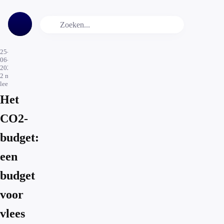
25-
06-
2021
2
min.
leestijd
Het
CO2-
budget:
een
budget
voor
vlees