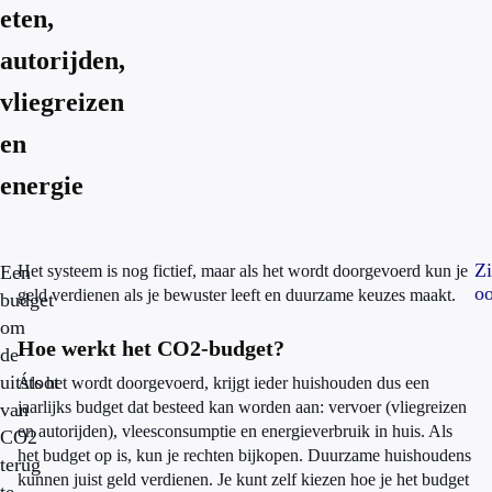
eten,
autorijden,
vliegreizen
en
energie
Zi
Een
Het systeem is nog fictief, maar als het wordt doorgevoerd kun je
oo
geld verdienen als je bewuster leeft en duurzame keuzes maakt.
budget
om
Hoe werkt het CO2-budget?
de
uitstoot
Áls het wordt doorgevoerd, krijgt ieder huishouden dus een
jaarlijks budget dat besteed kan worden aan: vervoer (vliegreizen
van
en autorijden), vleesconsumptie en energieverbruik in huis. Als
CO2
het budget op is, kun je rechten bijkopen. Duurzame huishoudens
terug
kunnen juist geld verdienen. Je kunt zelf kiezen hoe je het budget