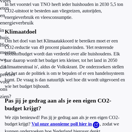
vlees
In het voorstel van TNO heeft ieder huishouden in 2030 5,5 ton
eten
CO2-uitstoot te besteden aan vliegreizen, autorijden,
en
energieverbruik en vleesconsumptie.
energieverbruik
in
Klimaatdoel
huis.
Om het doel van het Klimaatakkoord te bereiken moet er een
Hoe
CO2-reductie van 49 procent plaatsvinden. 'Het resterende
moeten
koolstofbudget wordt dan verdeeld over alle huishoudens. Elk
we
jaar daarop wordt het budget iets kleiner, tot het land in 2050
dit
klimaatneutraal is', aldus de Volkskrant. De onderzoekers stellen
dat het aan de politiek is om te bepalen of er een handelssysteem
precies
komt. De vraag is dan natuurlijk wel hoe dit wordt uitgevoerd en
voor
wie het budget bijhoudt.
ons
zien?
Pas jij je gedrag aan als je een eigen CO2-
budget krijgt?
We zijn benieuwd! Pas jij je gedrag aan als je een eigen CO2-
budget krijgt?
Vul onze anonieme poll hier in
, zodat we
kunnen onderzoeken hoe Nederland hierover denkt.