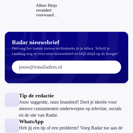
dat invloed
Albert Heijn
op je
verandert
hypotheek?
voorwaarden
koopzegels:
mag dat
zomaar?
Radar nieuwsbrief
Ontvang het laatste nieuws rechtstreeks in je inbox. Schrijf je
vandaag nog in voor onze nieuwsbrief en blijf altijd op de hoogte!
E-mailadres:
Tip de redactie
Jouw suggestie, onze brandstof! Deel je ideeën voor
nieuwe consumenten onderwerpen op televisie, socials
en de site van Radar.
WhatsApp
Heb jij een tip of een probleem? Voeg Radar toe aan de