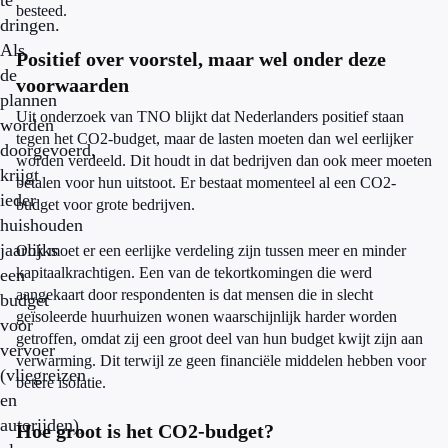
te
besteed.
dringen.
Als
Positief over voorstel, maar wel onder deze
de
voorwaarden
plannen
Uit onderzoek van TNO blijkt dat Nederlanders positief staan
worden
tegen het CO2-budget, maar de lasten moeten dan wel eerlijker
doorgevoerd,
worden verdeeld. Dit houdt in dat bedrijven dan ook meer moeten
krijgt
betalen voor hun uitstoot. Er bestaat momenteel al een CO2-
ieder
budget voor grote bedrijven.
huishouden
jaarlijks
Ook moet er een eerlijke verdeling zijn tussen meer en minder
kapitaalkrachtigen. Een van de tekortkomingen die werd
een
aangekaart door respondenten is dat mensen die in slecht
budget
geïsoleerde huurhuizen wonen waarschijnlijk harder worden
voor
getroffen, omdat zij een groot deel van hun budget kwijt zijn aan
vervoer
verwarming. Dit terwijl ze geen financiële middelen hebben voor
(vliegreizen
betere isolatie.
en
autorijden),
Hoe groot is het CO2-budget?