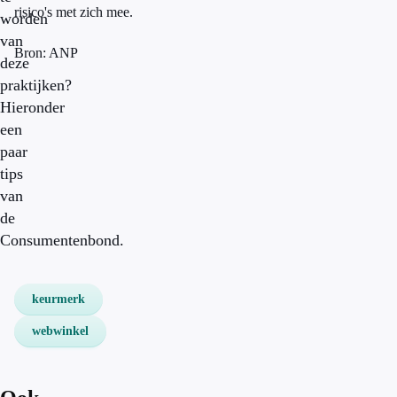
risico's met zich mee.
worden
van
Bron: ANP
deze
praktijken?
Hieronder
een
paar
tips
van
de
Consumentenbond.
keurmerk
webwinkel