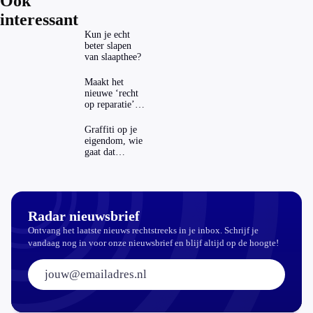
Ook
interessant
Kun je echt
beter slapen
van slaapthee?
Maakt het
nieuwe ‘recht
op reparatie’
repareren ook
echt
Graffiti op je
aantrekkelijker?
eigendom, wie
gaat dat
betalen?
Radar nieuwsbrief
Ontvang het laatste nieuws rechtstreeks in je inbox. Schrijf je
vandaag nog in voor onze nieuwsbrief en blijf altijd op de hoogte!
E-mailadres: