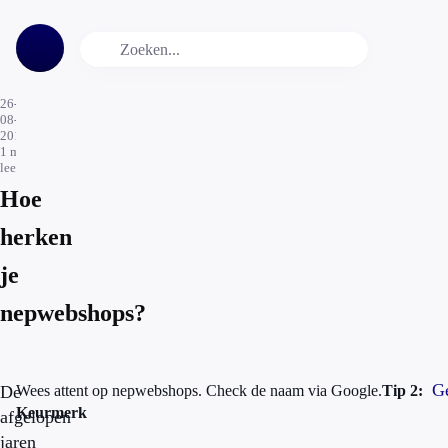
26-
08-
2015
1
min.
leestijd
Hoe
herken
je
nepwebshops?
Ge
De
Wees attent op nepwebshops. Check de naam via Google.
Tip 2:
Keurmerk
afgelopen
jaren