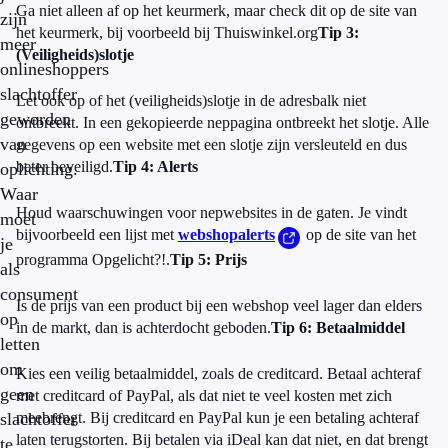
Ga niet alleen af op het keurmerk, maar check dit op de site van
zijn
het keurmerk, bij voorbeeld bij Thuiswinkel.org
Tip 3:
meer
(Veiligheids)slotje
onlineshoppers
slachtoffer
Let ook op of het (veiligheids)slotje in de adresbalk niet
geworden
ontbreekt. In een gekopieerde neppagina ontbreekt het slotje. Alle
van
gegevens op een website met een slotje zijn versleuteld en dus
beter beveiligd.
Tip 4: Alerts
oplichting.
Waar
Houd waarschuwingen voor nepwebsites in de gaten. Je vindt
moet
bijvoorbeeld een lijst met
webshopalerts
op de site van het
je
programma Opgelicht?!.
Tip 5: Prijs
als
consument
Is de prijs van een product bij een webshop veel lager dan elders
op
in de markt, dan is achterdocht geboden.
Tip 6: Betaalmiddel
letten
om
Kies een veilig betaalmiddel, zoals de creditcard. Betaal achteraf
geen
met creditcard of PayPal, als dat niet te veel kosten met zich
slachtoffer
meebrengt. Bij creditcard en PayPal kun je een betaling achteraf
laten terugstorten. Bij betalen via iDeal kan dat niet, en dat brengt
te