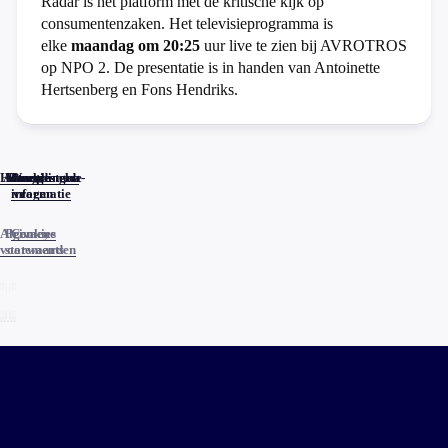
Radar is het platform met de kritische kijk op
consumentenzaken. Het televisieprogramma is
elke
maandag om 20:25
uur live te zien bij AVROTROS
op NPO 2. De presentatie is in handen van Antoinette
Hertsenberg en Fons Hendriks.
Home
Actueel
Uitzendingen
Reacties
Programma-
Veelgestelde
informatie
vragen
Algemene
Privacy
Cookies
voorwaarden
statements