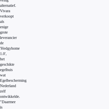
veilig
alternatief.
Vivara
verkoopt
als
enige
grote
leverancier
de
'Hedgyhome
1.0',
het
geschikte
egelhuis
wat
Egelbescherming
Nederland
zelf
ontwikkelde.
"Daarmee
is