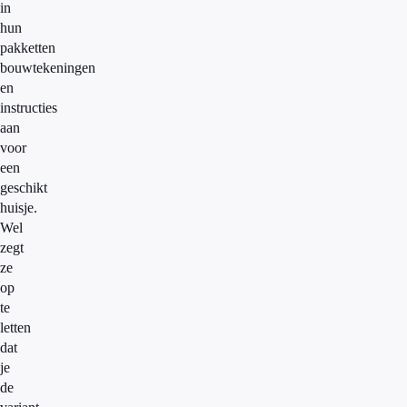
in
hun
pakketten
bouwtekeningen
en
instructies
aan
voor
een
geschikt
huisje.
Wel
zegt
ze
op
te
letten
dat
je
de