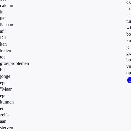
eg
calcium
in
in
je
het
tu
lichaam
wi
af."
bo
Dit
ku
kan
je
leiden
gr
tot
bo
groeiproblemen
vi
bij
o
jonge
egels.
.
"Maar
egels
kunnen
er
zelfs
aan
sterven