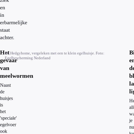
ziek
en
in
erbarmelijke
staat
achter.
Het
B
De Hedgyhome, vergeleken met een te klein egelhuisje. Foto:
Egelbescherming Nederland
gevaar
e
van
d
meelwormen
b
l
Naast
l
de
huisjes
He
is
al
het
wa
'speciale'
je
egelvoer
nu
ook
ku