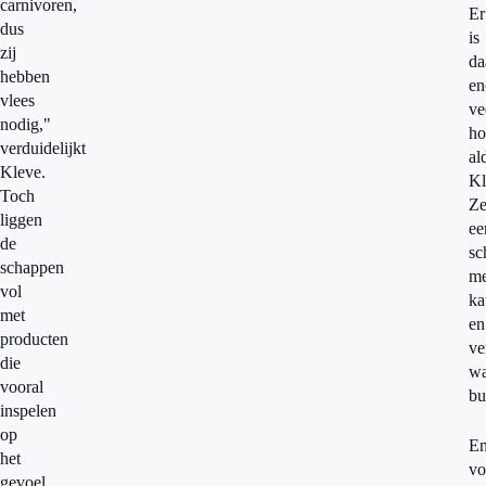
carnivoren,
Er
dus
is
zij
da
hebben
en
vlees
ve
nodig,"
ho
verduidelijkt
al
Kleve.
Kl
Toch
Ze
liggen
ee
de
sc
schappen
me
vol
ka
met
en
producten
ve
die
wa
vooral
bu
inspelen
op
E
het
vo
gevoel