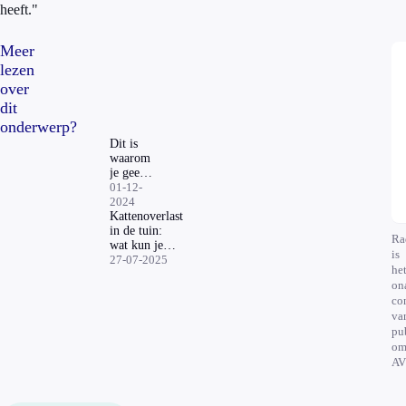
heeft."
Meer
lezen
over
dit
onderwerp?
Dit is
waarom
je geen
vetbollen
01-12-
voor
2024
vogels in
Kattenoverlast
je tuin
in de tuin:
Ra
moet
wat kun je
is
hangen
eraan doen?
27-07-2025
he
on
co
va
pu
om
AV