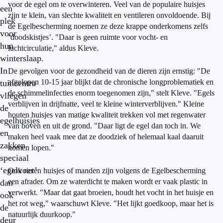
voor de egel om te overwinteren. Veel van de populaire huisjes
een
zijn te klein, van slechte kwaliteit en ventileren onvoldoende. Bij
plek
de Egelbescherming noemen ze deze krappe onderkomens zelfs
voor
‘doodskistjes’. "Daar is geen ruimte voor vocht- en
hun
luchtcirculatie," aldus Kleve.
winterslaap.
In
De gevolgen voor de gezondheid van de dieren zijn ernstig: "De
afgelopen 10-15 jaar blijkt dat de chronische longproblematiek en
tuincentra
de schimmelinfecties enorm toegenomen zijn," stelt Kleve. "Egels
vliegen
verblijven in drijfnatte, veel te kleine winterverblijven." Kleine
de
houten huisjes van matige kwaliteit trekken vol met regenwater
egelhuisjes
van boven en uit de grond. "Daar ligt de egel dan toch in. We
en
maken heel vaak mee dat ze doodziek of helemaal kaal daaruit
zakken
komen lopen."
speciaal
‘egelvoer’
Ook rieten huisjes of manden zijn volgens de Egelbescherming
een afrader. Om ze waterdicht te maken wordt er vaak plastic in
dan
verwerkt. "Maar dat gaat broeien, houdt het vocht in het huisje en
ook
het rot weg," waarschuwt Kleve. "Het lijkt goedkoop, maar het is
de
natuurlijk duurkoop."
deur