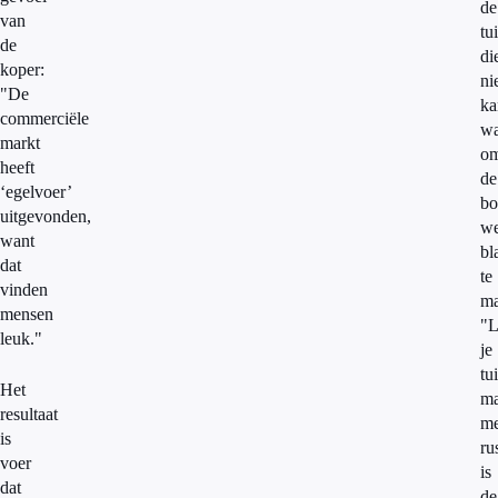
de
van
tu
de
di
koper:
ni
"De
ka
commerciële
wa
markt
o
heeft
de
‘egelvoer’
bo
uitgevonden,
we
want
bl
dat
te
vinden
ma
mensen
"L
leuk."
je
tu
Het
ma
resultaat
me
is
ru
voer
is
dat
de