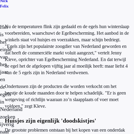
Nick
Felix
Het
Nu de temperaturen flink zijn gedaald en de egels hun winterslaap
voorbereiden, waarschuwt de Egelbescherming. Het aanbod in de
is
winkels staat vol huisjes en voerzakken, maar schijn bedriegt.
het
"Egels zijn het populairste zoogdier van Nederland geworden en
einde
dat heeft de commerciële markt voluit aangezet," vertelt Jenny
van
Kleve, oprichter van Egelbescherming Nederland. En dat terwijl
het
de egel het de afgelopen vijftig jaar al moeilijk heeft: maar liefst 4
jaar
van de 5 egels zijn in Nederland verdwenen.
en
de
Ondertussen zijn de producten die worden verkocht om het
beestje de koude maanden door te helpen schadelijk. "Er is geen
egels
wetgeving of richtlijn waaraan zo’n slaapplaats of voer moet
in
voldoen," zegt Kleve.
Nederland
zoeken
Huisjes zijn eigenlijk 'doodskistjes'
ijverig
De grootste problemen ontstaan bij het kopen van een onderdak
naar