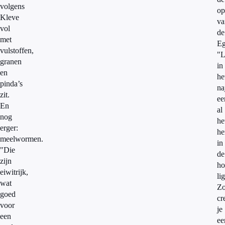
volgens
op
Kleve
va
vol
de
met
Eg
vulstoffen,
"L
granen
in
en
he
pinda’s
na
zit.
ee
En
al
nog
he
erger:
he
meelwormen.
in
"Die
de
zijn
ho
eiwitrijk,
li
wat
Z
goed
cr
voor
je
een
ee