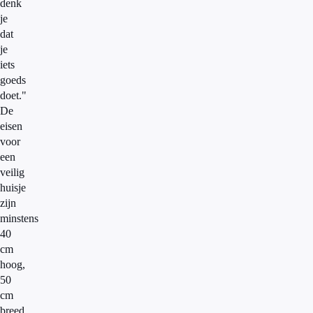
denk
je
dat
je
iets
goeds
doet."
De
eisen
voor
een
veilig
huisje
zijn
minstens
40
cm
hoog,
50
cm
breed