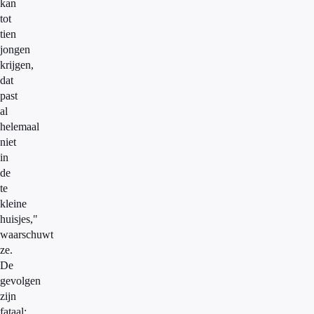
kan
tot
tien
jongen
krijgen,
dat
past
al
helemaal
niet
in
de
te
kleine
huisjes,"
waarschuwt
ze.
De
gevolgen
zijn
fataal: