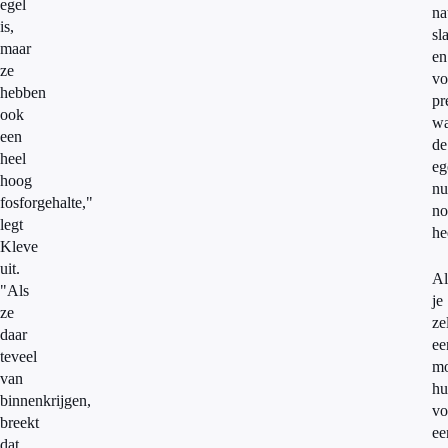
egel
na
is,
sl
maar
en
ze
vo
hebben
pr
ook
wa
een
de
heel
eg
hoog
nu
fosforgehalte,"
no
legt
he
Kleve
uit.
Al
"Als
je
ze
ze
daar
ee
teveel
mo
van
hu
binnenkrijgen,
vo
breekt
ee
dat