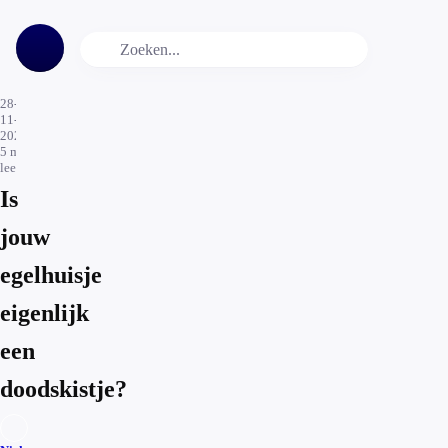
28-
11-
2025
5
min.
leestijd
Is
jouw
egelhuisje
eigenlijk
een
doodskistje?