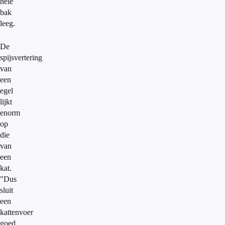
hele
bak
leeg.
De
spijsvertering
van
een
egel
lijkt
enorm
op
die
van
een
kat.
"Dus
sluit
een
kattenvoer
goed