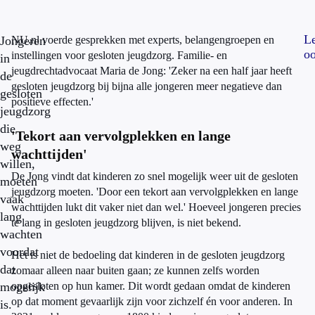
L
Jongeren
NU.nl voerde gesprekken met experts, belangengroepen en
oo
instellingen voor gesloten jeugdzorg. Familie- en
in
jeugdrechtadvocaat Maria de Jong: 'Zeker na een half jaar heeft
de
gesloten jeugdzorg bij bijna alle jongeren meer negatieve dan
gesloten
positieve effecten.'
jeugdzorg
die
'Tekort aan vervolgplekken en lange
weg
wachttijden'
willen,
De Jong vindt dat kinderen zo snel mogelijk weer uit de gesloten
moeten
jeugdzorg moeten. 'Door een tekort aan vervolgplekken en lange
vaak
wachttijden lukt dit vaker niet dan wel.' Hoeveel jongeren precies
lang
te lang in gesloten jeugdzorg blijven, is niet bekend.
wachten
voordat
Het is niet de bedoeling dat kinderen in de gesloten jeugdzorg
dat
zomaar alleen naar buiten gaan; ze kunnen zelfs worden
mogelijk
opgesloten op hun kamer. Dit wordt gedaan omdat de kinderen
op dat moment gevaarlijk zijn voor zichzelf én voor anderen. In
is.