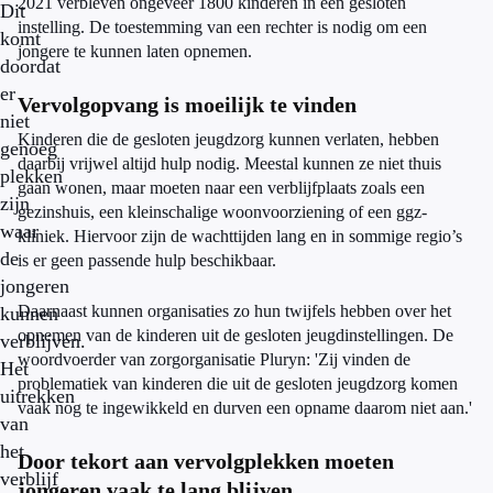
2021 verbleven ongeveer 1800 kinderen in een gesloten
Dit
instelling. De toestemming van een rechter is nodig om een
komt
jongere te kunnen laten opnemen.
doordat
er
Vervolgopvang is moeilijk te vinden
niet
Kinderen die de gesloten jeugdzorg kunnen verlaten, hebben
genoeg
daarbij vrijwel altijd hulp nodig. Meestal kunnen ze niet thuis
plekken
gaan wonen, maar moeten naar een verblijfplaats zoals een
zijn
gezinshuis, een kleinschalige woonvoorziening of een ggz-
waar
kliniek. Hiervoor zijn de wachttijden lang en in sommige regio’s
de
is er geen passende hulp beschikbaar.
jongeren
Daarnaast kunnen organisaties zo hun twijfels hebben over het
kunnen
opnemen van de kinderen uit de gesloten jeugdinstellingen. De
verblijven.
woordvoerder van zorgorganisatie Pluryn: 'Zij vinden de
Het
problematiek van kinderen die uit de gesloten jeugdzorg komen
uitrekken
vaak nog te ingewikkeld en durven een opname daarom niet aan.'
van
het
Door tekort aan vervolgplekken moeten
verblijf
jongeren vaak te lang blijven