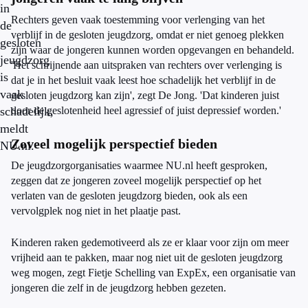
in
Rechters geven vaak toestemming voor verlenging van het
de
verblijf in de gesloten jeugdzorg, omdat er niet genoeg plekken
gesloten
zijn waar de jongeren kunnen worden opgevangen en behandeld.
jeugdzorg
'Het schrijnende aan uitspraken van rechters over verlenging is
is
dat je in het besluit vaak leest hoe schadelijk het verblijf in de
vaak
gesloten jeugdzorg kan zijn', zegt De Jong. 'Dat kinderen juist
schadelijk,
door de geslotenheid heel agressief of juist depressief worden.'
meldt
Zoveel mogelijk perspectief bieden
NU.nl.
De jeugdzorgorganisaties waarmee NU.nl heeft gesproken,
zeggen dat ze jongeren zoveel mogelijk perspectief op het
verlaten van de gesloten jeugdzorg bieden, ook als een
vervolgplek nog niet in het plaatje past.
Kinderen raken gedemotiveerd als ze er klaar voor zijn om meer
vrijheid aan te pakken, maar nog niet uit de gesloten jeugdzorg
weg mogen, zegt Fietje Schelling van ExpEx, een organisatie van
jongeren die zelf in de jeugdzorg hebben gezeten.