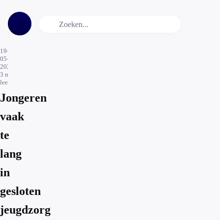
19-
05-
2022
3
min.
leestijd
Jongeren
vaak
te
lang
in
gesloten
jeugdzorg