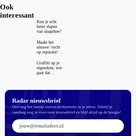
Ook
interessant
Kun je echt
beter slapen
van slaapthee?
Maakt het
nieuwe ‘recht
op reparatie’
repareren ook
echt
Graffiti op je
aantrekkelijker?
eigendom, wie
gaat dat
betalen?
Radar nieuwsbrief
Ontvang het laatste nieuws rechtstreeks in je inbox. Schrijf je
vandaag nog in voor onze nieuwsbrief en blijf altijd op de hoogte!
E-mailadres: