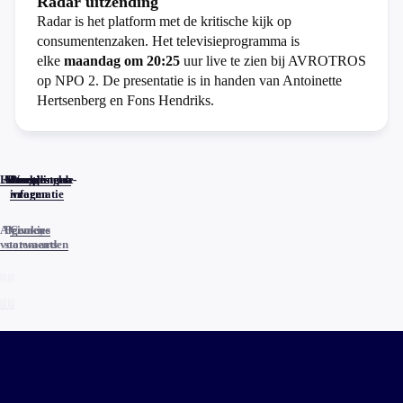
Radar uitzending
Radar is het platform met de kritische kijk op
consumentenzaken. Het televisieprogramma is
elke
maandag om 20:25
uur live te zien bij AVROTROS
op NPO 2. De presentatie is in handen van Antoinette
Hertsenberg en Fons Hendriks.
Home
Actueel
Uitzendingen
Reacties
Programma-
Veelgestelde
informatie
vragen
Algemene
Privacy
Cookies
voorwaarden
statements