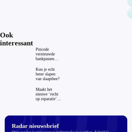
Ook
interessant
Pincode
vernieuwde
bankpassen
zichtbaar in
ING-app: is dat
Kun je echt
wel veilig?
beter slapen
van slaapthee?
Maakt het
nieuwe ‘recht
op reparatie’
repareren ook
echt
aantrekkelijker?
Radar nieuwsbrief
Ontvang het laatste nieuws rechtstreeks in je inbox. Schrijf je