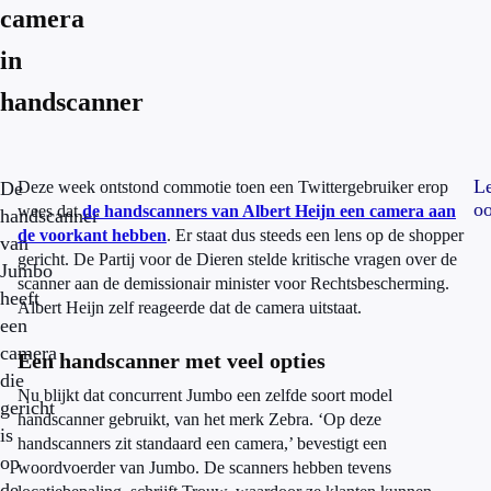
camera
in
handscanner
L
De
Deze week ontstond commotie toen een Twittergebruiker erop
oo
wees dat
de handscanners van Albert Heijn een camera aan
handscanner
de voorkant hebben
. Er staat dus steeds een lens op de shopper
van
gericht. De Partij voor de Dieren stelde kritische vragen over de
Jumbo
scanner aan de demissionair minister voor Rechtsbescherming.
heeft
Albert Heijn zelf reageerde dat de camera uitstaat.
een
camera
Een handscanner met veel opties
die
Nu blijkt dat concurrent Jumbo een zelfde soort model
gericht
handscanner gebruikt, van het merk Zebra. ‘Op deze
is
handscanners zit standaard een camera,’ bevestigt een
op
woordvoerder van Jumbo. De scanners hebben tevens
de