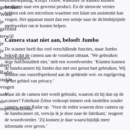
locatiebepaling, schrijft Trouw, waardoor ze klanten kunnen
gebruiker.
navigeren naar een gewenst product. En de nieuwste versies
hebben ook een microfoon waarmee een klant om assistentie kan
Word
vragen. Het apparaat stuurt dan een seintje naar de dichtstbijzijnde
je
medewerker om te komen helpen.
gefilmd
terwijl
Camera staat niet aan, belooft Jumbo
je
De scanner heeft dus veel verschillende functies, maar Jumbo
je
belooft dat de camera aan de voorkant uitstaat. ‘We gebruiken
boodschappen
deze functionaliteit niet,’ stelt een woordvoerder. ‘Klanten kunnen
doet?
de handscanners bij Jumbo dus met een gerust hart gebruiken. Wij
Radar
houden ons vanzelfsprekend aan de geldende wet- en regelgeving
stelde
op het gebied van privacy.’
vragen
aan
Maar als de camera niet wordt gebruikt, waarom zit hij dan op de
scanner? Fabrikant Zebra verkoopt immers ook modellen zonder
de
camera, werpt Radar op. ‘Voor de reden waarom deze camera op
supermarktreus.
de handscanner zit, verwijs ik je door naar de fabrikant,’ reageert
de woordvoerder. ‘Zij kunnen je daar waarschijnlijk meer
informatie over geven.’