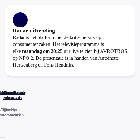
Radar uitzending
Radar is het platform met de kritische kijk op
consumentenzaken. Het televisieprogramma is
elke
maandag om 20:25
uur live te zien bij AVROTROS
op NPO 2. De presentatie is in handen van Antoinette
Hertsenberg en Fons Hendriks.
Home
Actueel
Uitzendingen
Reacties
Programma-
Veelgestelde
informatie
vragen
Algemene
Privacy
Cookies
voorwaarden
statements