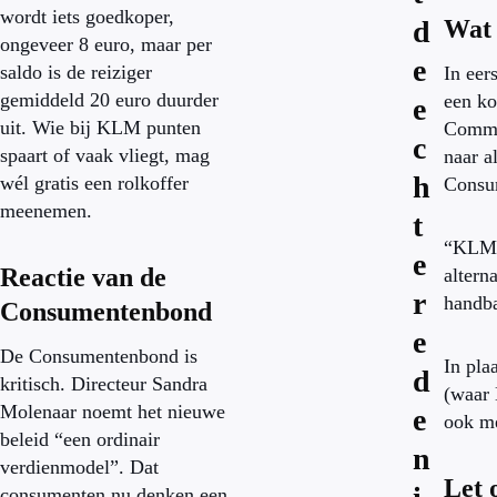
wordt iets goedkoper,
d
Wat 
ongeveer 8 euro, maar per
e
saldo is de reiziger
In eer
gemiddeld 20 euro duurder
een ko
e
uit. Wie bij KLM punten
Commis
c
spaart of vaak vliegt, mag
naar a
h
wél gratis een rolkoffer
Consu
meenemen.
t
“KLM h
e
Reactie van de
altern
r
handba
Consumentenbond
e
De Consumentenbond is
In pla
d
kritisch. Directeur Sandra
(waar 
Molenaar noemt het nieuwe
e
ook me
beleid “een ordinair
n
verdienmodel”. Dat
Let 
consumenten nu denken een