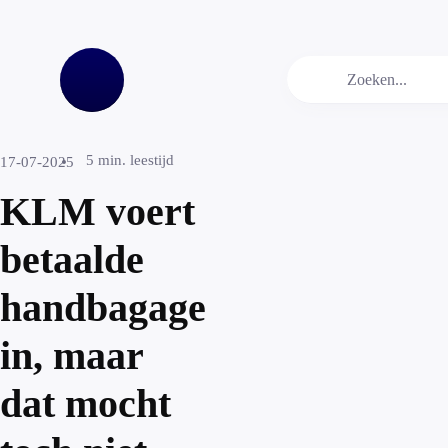
5
min. leestijd
17-07-2025
KLM voert
betaalde
handbagage
in, maar
dat mocht