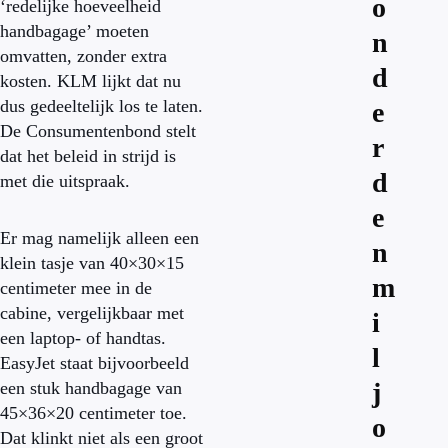
o
‘redelijke hoeveelheid
handbagage’ moeten
n
omvatten, zonder extra
d
kosten. KLM lijkt dat nu
dus gedeeltelijk los te laten.
e
De Consumentenbond stelt
r
dat het beleid in strijd is
d
met die uitspraak.
e
Er mag namelijk alleen een
n
klein tasje van 40×30×15
m
centimeter mee in de
cabine, vergelijkbaar met
i
een laptop- of handtas.
l
EasyJet staat bijvoorbeeld
j
een stuk handbagage van
45×36×20 centimeter toe.
o
Dat klinkt niet als een groot