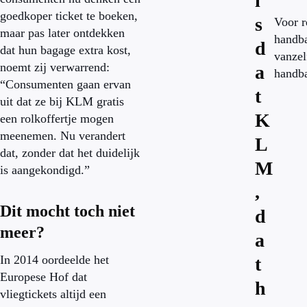
i
goedkoper ticket te boeken,
s
Voor r
maar pas later ontdekken
handba
d
dat hun bagage extra kost,
vanzel
noemt zij verwarrend:
a
handba
“Consumenten gaan ervan
t
uit dat ze bij KLM gratis
K
een rolkoffertje mogen
meenemen. Nu verandert
L
dat, zonder dat het duidelijk
M
is aangekondigd.”
,
Dit mocht toch niet
d
meer?
a
In 2014 oordeelde het
t
Europese Hof dat
h
vliegtickets altijd een