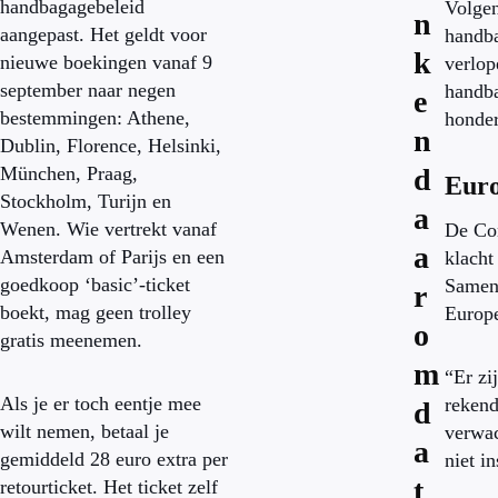
handbagagebeleid
Volgen
n
aangepast. Het geldt voor
handba
k
nieuwe boekingen vanaf 9
verlop
september naar negen
handba
e
bestemmingen: Athene,
honder
n
Dublin, Florence, Helsinki,
München, Praag,
d
Euro
Stockholm, Turijn en
a
Wenen. Wie vertrekt vanaf
De Co
a
Amsterdam of Parijs en een
klacht
goedkoop ‘basic’-ticket
Samen 
r
boekt, mag geen trolley
Europ
o
gratis meenemen.
m
“Er zi
Als je er toch eentje mee
rekend
d
wilt nemen, betaal je
verwac
a
gemiddeld 28 euro extra per
niet i
t
retourticket. Het ticket zelf