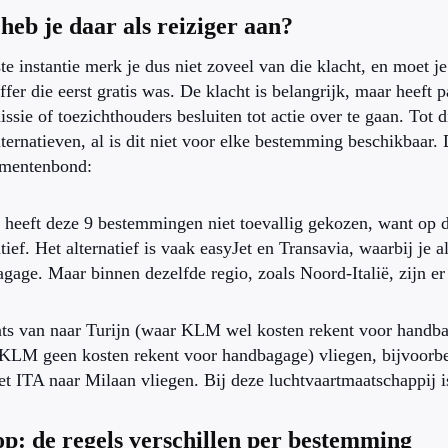
heb je daar als reiziger aan?
ste instantie merk je dus niet zoveel van die klacht, en moet j
ffer die eerst gratis was. De klacht is belangrijk, maar heeft 
sie of toezichthouders besluiten tot actie over te gaan. Tot di
lternatieven, al is dit niet voor elke bestemming beschikbaar.
mentenbond:
eeft deze 9 bestemmingen niet toevallig gekozen, want op die
atief. Het alternatief is vaak easyJet en Transavia, waarbij je 
gage. Maar binnen dezelfde regio, zoals Noord-Italië, zijn er 
ats van naar Turijn (waar KLM wel kosten rekent voor handb
KLM geen kosten rekent voor handbagage) vliegen, bijvoor
t ITA naar Milaan vliegen. Bij deze luchtvaartmaatschappij is
op: de regels verschillen per bestemming