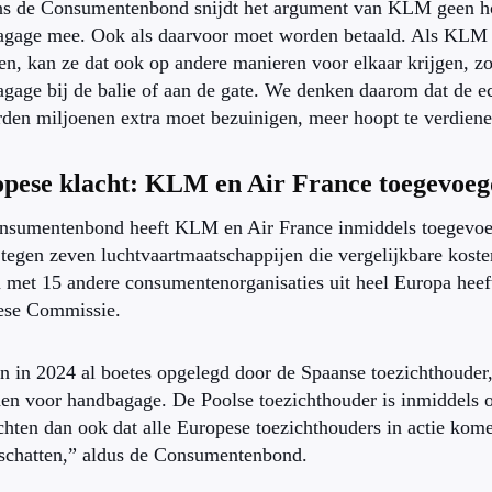
s de Consumentenbond snijdt het argument van KLM geen ho
gage mee. Ook als daarvoor moet worden betaald. Als KLM he
en, kan ze dat ook op andere manieren voor elkaar krijgen, zo
gage bij de balie of aan de gate. We denken daarom dat de e
den miljoenen extra moet bezuinigen, meer hoopt te verdiene
pese klacht: KLM en Air France toegevoeg
nsumentenbond heeft KLM en Air France inmiddels toegevoe
 tegen zeven luchtvaartmaatschappijen die vergelijkbare kos
met 15 andere consumentenorganisaties uit heel Europa heeft
ese Commissie.
jn in 2024 al boetes opgelegd door de Spaanse toezichthoude
en voor handbagage. De Poolse toezichthouder is inmiddels o
hten dan ook dat alle Europese toezichthouders in actie kom
nschatten,” aldus de Consumentenbond.