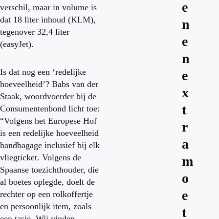
e
verschil, maar in volume is
dat 18 liter inhoud (KLM),
n
tegenover 32,4 liter
e
(easyJet).
n
Is dat nog een ‘redelijke
e
hoeveelheid’? Babs van der
x
Staak, woordvoerder bij de
t
Consumentenbond licht toe:
“Volgens het Europese Hof
r
is een redelijke hoeveelheid
a
handbagage inclusief bij elk
vliegticket. Volgens de
m
Spaanse toezichthouder, die
o
al boetes oplegde, doelt de
e
rechter op een rolkoffertje
en persoonlijk item, zoals
t
een tasje. Wij vinden