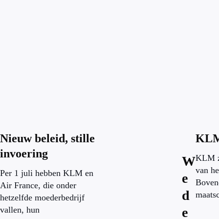
Nieuw beleid, stille
KLM:
invoering
KLM ze
W
van he
Per 1 juli hebben KLM en
e
Bovend
Air France, die onder
d
maatsc
hetzelfde moederbedrijf
vallen, hun
e