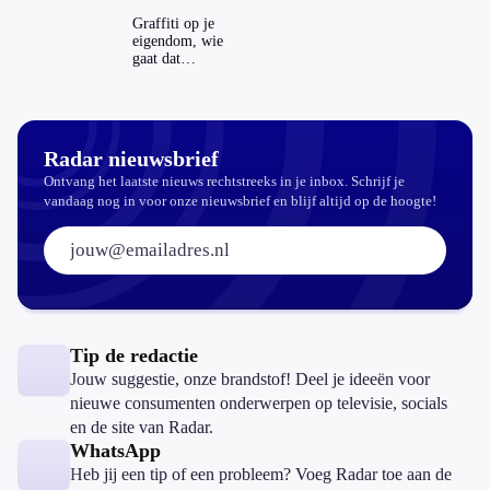
repareren ook
echt
Graffiti op je
aantrekkelijker?
eigendom, wie
gaat dat
betalen?
Radar nieuwsbrief
Ontvang het laatste nieuws rechtstreeks in je inbox. Schrijf je
vandaag nog in voor onze nieuwsbrief en blijf altijd op de hoogte!
E-mailadres:
Tip de redactie
Jouw suggestie, onze brandstof! Deel je ideeën voor
nieuwe consumenten onderwerpen op televisie, socials
en de site van Radar.
WhatsApp
Heb jij een tip of een probleem? Voeg Radar toe aan de