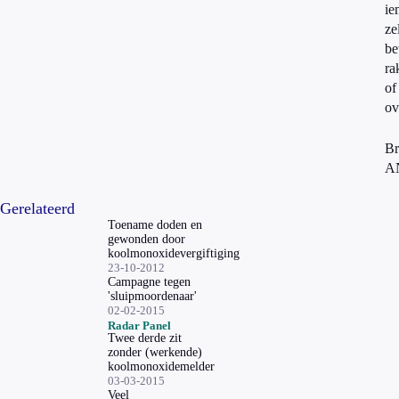
ie
ze
be
ra
of
ov
Br
A
Gerelateerd
Toename doden en
gewonden door
koolmonoxidevergiftiging
23-10-2012
Campagne tegen
'sluipmoordenaar'
02-02-2015
Radar Panel
Twee derde zit
zonder (werkende)
koolmonoxidemelder
03-03-2015
Veel