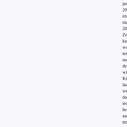
ja
20
en
ma
20
Z
ku
wo
te
na
de
wi
Kö
la
we
da
ie
he
aa
te