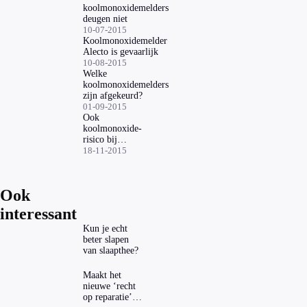
koolmonoxidemelders
deugen niet
10-07-2015
Koolmonoxidemelder
Alecto is gevaarlijk
10-08-2015
Welke
koolmonoxidemelders
zijn afgekeurd?
01-09-2015
Ook
koolmonoxide-
risico bij
nieuwe cv-
18-11-2015
ketels
Ook
interessant
Kun je echt
beter slapen
van slaapthee?
Maakt het
nieuwe ‘recht
op reparatie’