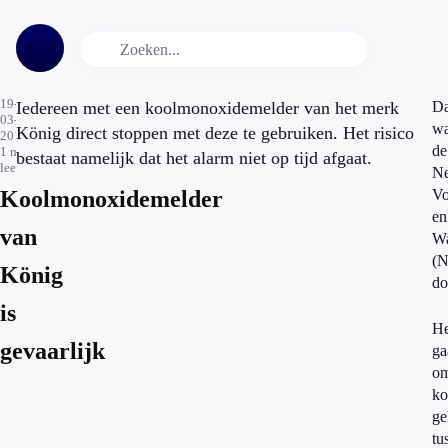
19-
Iedereen met een koolmonoxidemelder van het merk
Da
03-
wa
König direct stoppen met deze te gebruiken. Het risico
2015
de
1
min.
bestaat namelijk dat het alarm niet op tijd afgaat.
leestijd
Ne
Koolmonoxidemelder
Vo
en
van
Wa
(
König
do
is
He
gevaarlijk
ga
o
ko
ge
tu