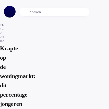
21-
12-
2022
2
min.
leestijd
Krapte
op
de
woningmarkt:
dit
percentage
jongeren