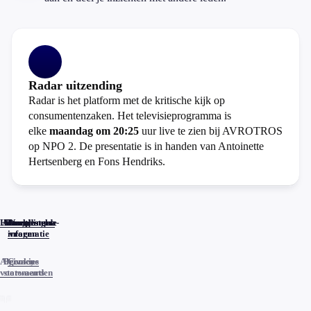
Radar uitzending
Radar is het platform met de kritische kijk op
consumentenzaken. Het televisieprogramma is
elke
maandag om 20:25
uur live te zien bij AVROTROS
op NPO 2. De presentatie is in handen van Antoinette
Hertsenberg en Fons Hendriks.
Home
Actueel
Uitzendingen
Reacties
Programma-
Veelgestelde
informatie
vragen
Algemene
Privacy
Cookies
voorwaarden
statements