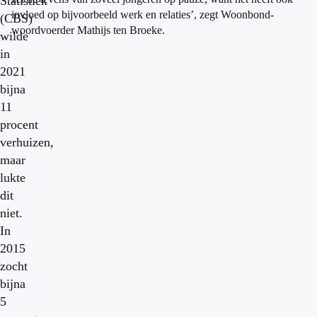
Statistiek
invloed op bijvoorbeeld werk en relaties’, zegt Woonbond-
(CBS)
woordvoerder Mathijs ten Broeke.
wilde
in
2021
bijna
11
procent
verhuizen,
maar
lukte
dit
niet.
In
2015
zocht
bijna
5