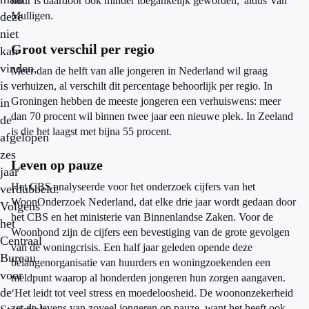
huur is daardoor ook minder toegankelijk geworden,' aldus Van
deze
Mulligen.
niet
Groot verschil per regio
kan
vinden,
Meer dan de helft van alle jongeren in Nederland wil graag
is
verhuizen, al verschilt dit percentage behoorlijk per regio. In
Groningen hebben de meeste jongeren een verhuiswens: meer
in
dan 70 procent wil binnen twee jaar een nieuwe plek. In Zeeland
de
is die het laagst met bijna 55 procent.
afgelopen
zes
Leven op pauze
jaar
Het CBS analyseerde voor het onderzoek cijfers van het
verdubbeld.
WoonOnderzoek Nederland, dat elke drie jaar wordt gedaan door
Volgens
het CBS en het ministerie van Binnenlandse Zaken. Voor de
het
Woonbond zijn de cijfers een bevestiging van de grote gevolgen
Centraal
van de woningcrisis. Een half jaar geleden opende deze
Bureau
belangenorganisatie van huurders en woningzoekenden een
voor
meldpunt waarop al honderden jongeren hun zorgen aangaven.
de
‘Het leidt tot veel stress en moedeloosheid. De woononzekerheid
zet de levens van zoveel jongeren op pauze, want het heeft ook