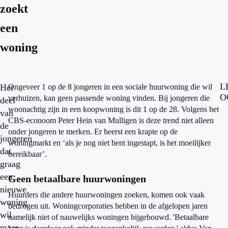
zoekt
een
woning
L
Het
Ongeveer 1 op de 8 jongeren in een sociale huurwoning die wil
O
verhuizen, kan geen passende woning vinden. Bij jongeren die
deel
woonachtig zijn in een koopwoning is dit 1 op de 28. Volgens het
van
CBS-econoom Peter Hein van Mulligen is deze trend niet alleen
de
onder jongeren te merken. Er heerst een krapte op de
jongeren
woningmarkt en ‘als je nog niet bent ingestapt, is het moeilijker
dat
bereikbaar’.
graag
een
Geen betaalbare huurwoningen
nieuwe
Huurders die andere huurwoningen zoeken, komen ook vaak
woning
bedrogen uit. Woningcorporaties hebben in de afgelopen jaren
wil
namelijk niet of nauwelijks woningen bijgebouwd. 'Betaalbare
maar