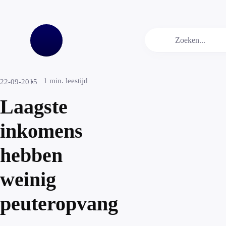
1
min. leestijd
22-09-2015
Laagste
inkomens
hebben
weinig
peuteropvang