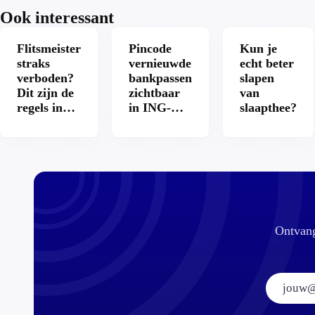
Ook interessant
Flitsmeister
Pincode
Kun je
straks
vernieuwde
echt beter
verboden?
bankpassen
slapen
Dit zijn de
zichtbaar
van
regels in
in ING-
slaapthee?
Nederland
app: is dat
en het
wel veilig?
buitenland
Ontvang