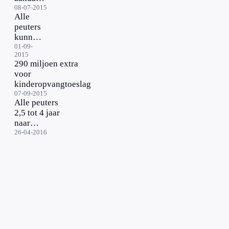
voor
08-07-2015
Alle
baby in
peuters
opvang
kunnen
straks
01-09-
2015
naar de
290 miljoen extra
opvang
voor
kinderopvangtoeslag
07-09-2015
Alle peuters
2,5 tot 4 jaar
naar
kinderopvang
26-04-2016