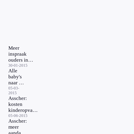
Meer
inspraak
ouders in
kinderopvang
30-01-2015
Alle
baby's
naar de
opvang
05-03-
2015
Asscher:
kosten
kinderopvang
vooraf
05-06-2015
Asscher:
duidelijk
meer
aandacht