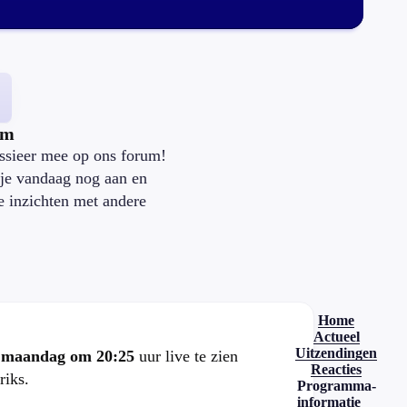
um
ssieer mee op ons forum!
je vandaag nog aan en
je inzichten met andere
.
Home
Actueel
Uitzendingen
e
maandag om 20:25
uur live te zien
Reacties
riks.
Programma-
informatie