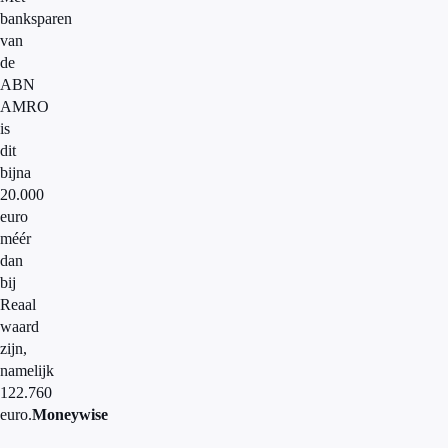
banksparen
van
de
ABN
AMRO
is
dit
bijna
20.000
euro
méér
dan
bij
Reaal
waard
zijn,
namelijk
122.760
euro.
Moneywise