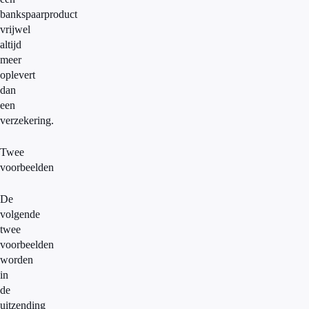
bankspaarproduct
vrijwel
altijd
meer
oplevert
dan
een
verzekering.
Twee
voorbeelden
De
volgende
twee
voorbeelden
worden
in
de
uitzending