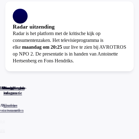
Radar uitzending
Radar is het platform met de kritische kijk op
consumentenzaken. Het televisieprogramma is
elke
maandag om 20:25
uur live te zien bij AVROTROS
op NPO 2. De presentatie is in handen van Antoinette
Hertsenberg en Fons Hendriks.
Home
Actueel
Uitzendingen
Reacties
Programma-
Veelgestelde
informatie
vragen
Algemene
Privacy
Cookies
voorwaarden
statements