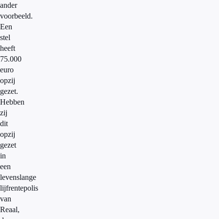
ander
voorbeeld.
Een
stel
heeft
75.000
euro
opzij
gezet.
Hebben
zij
dit
opzij
gezet
in
een
levenslange
lijfrentepolis
van
Reaal,