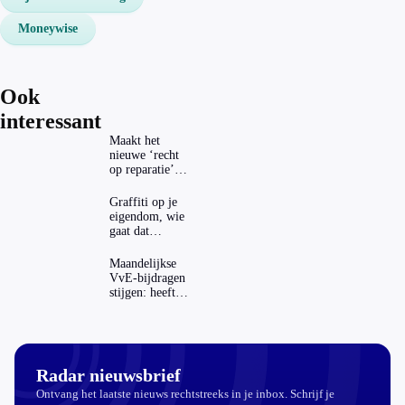
Moneywise
Ook
interessant
Maakt het
nieuwe ‘recht
op reparatie’
repareren ook
echt
Graffiti op je
aantrekkelijker?
eigendom, wie
gaat dat
betalen?
Maandelijkse
VvE-bijdragen
stijgen: heeft
dat invloed op
je hypotheek?
Radar nieuwsbrief
Ontvang het laatste nieuws rechtstreeks in je inbox. Schrijf je