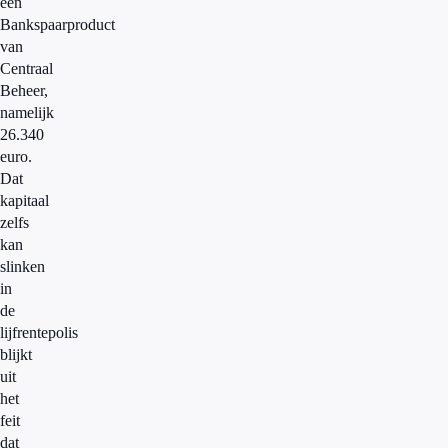
een
Bankspaarproduct
van
Centraal
Beheer,
namelijk
26.340
euro.
Dat
kapitaal
zelfs
kan
slinken
in
de
lijfrentepolis
blijkt
uit
het
feit
dat