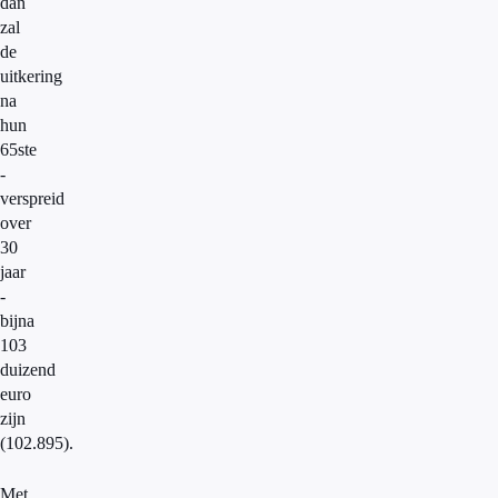
dan
zal
de
uitkering
na
hun
65ste
-
verspreid
over
30
jaar
-
bijna
103
duizend
euro
zijn
(102.895).
Met