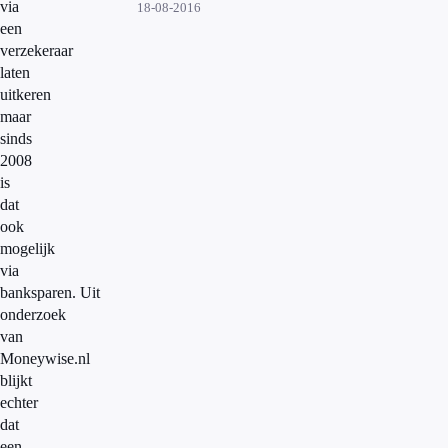
via
18-08-2016
een
verzekeraar
laten
uitkeren
maar
sinds
2008
is
dat
ook
mogelijk
via
banksparen. Uit
onderzoek
van
Moneywise.nl
blijkt
echter
dat
een