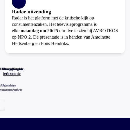
Radar uitzending
Radar is het platform met de kritische kijk op
consumentenzaken. Het televisieprogramma is
elke
maandag om 20:25
uur live te zien bij AVROTROS
op NPO 2. De presentatie is in handen van Antoinette
Hertsenberg en Fons Hendriks.
Home
Actueel
Uitzendingen
Reacties
Programma-
Veelgestelde
informatie
vragen
Algemene
Privacy
Cookies
voorwaarden
statements