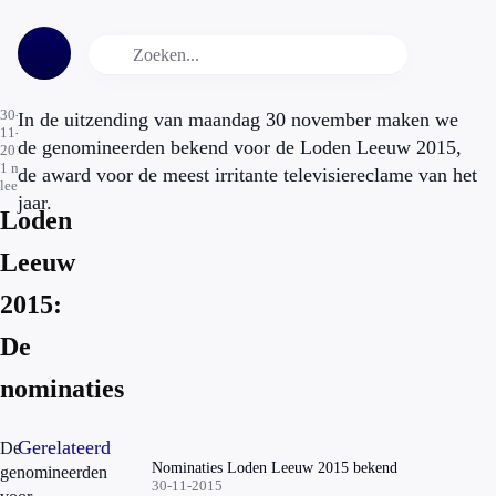
30-
In de uitzending van maandag 30 november maken we
11-
de genomineerden bekend voor de Loden Leeuw 2015,
2015
1
min.
de award voor de meest irritante televisiereclame van het
leestijd
jaar.
Loden
Leeuw
2015:
De
nominaties
Gerelateerd
De
Nominaties Loden Leeuw 2015 bekend
genomineerden
30-11-2015