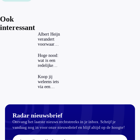
Ook
interessant
Albert Heijn
verandert
voorwaarden
koopzegels:
mag dat
Hoge nood:
zomaar?
wat is een
redelijke
prijs voor
een
Koop jij
openbaar
weleens iets
toilet?
via een
advertentie
op sociale
media?
Radar nieuwsbrief
Ontvang het laatste nieuws rechtstreeks in je inbox. Schrijf je
vandaag nog in voor onze nieuwsbrief en blijf altijd op de hoogte!
E-mailadres: