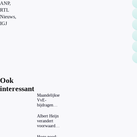
ANP,
RTL
Nieuws,
IGJ
Ook
interessant
Maandelijkse
VvE-
bijdragen
stijgen: heeft
dat invloed
Albert Heijn
op je
verandert
hypotheek?
voorwaarden
koopzegels:
mag dat
Hoge nood: