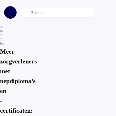
21-
02-
2023
2
min.
leestijd
Meer
zorgverleners
met
nepdiploma’s
en
-
certificaten: