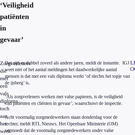
‘Veiligheid
patiënten
in
gevaar’
L
Zorgverleners
Dat zijn er dubbel zoveel als andere jaren, meldt de instantie. IGJ
O
weet niet of het aantal meldingen het daadwerkelijke aantal
die
mensen is dat met een vals diploma werkt ‘of slechts het topje van
met
de ijsberg’ is.
een
vals
‘Als zorgverleners werken met valse papieren, is de veiligheid
diploma
van patiënten en cliënten in gevaar’, waarschuwt de inspectie.
toch
aan
Acht voormalig zorgmedewerkers staan donderdag voor de
het
rechter, meldt RTL Nieuws. Het Openbaar Ministerie (OM)
vermoedt dat de voormalig zorgmedewerkers onder valse
werk