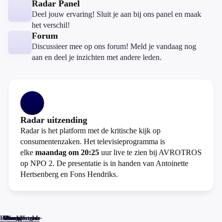
Radar Panel
Deel jouw ervaring! Sluit je aan bij ons panel en maak
het verschil!
Forum
Discussieer mee op ons forum! Meld je vandaag nog
aan en deel je inzichten met andere leden.
Radar uitzending
Radar is het platform met de kritische kijk op
consumentenzaken. Het televisieprogramma is
elke
maandag om 20:25
uur live te zien bij AVROTROS
op NPO 2. De presentatie is in handen van Antoinette
Hertsenberg en Fons Hendriks.
Home
Actueel
Uitzendingen
Reacties
Programma-
Veelgestelde