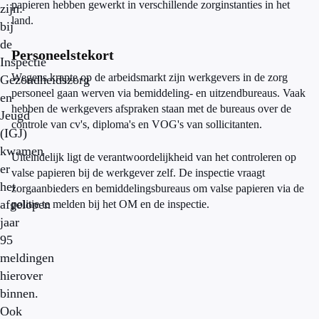
papieren hebben gewerkt in verschillende zorginstanties in het
zijn:
land.
bij
de
Personeelstekort
Inspectie
Wegens krapte op de arbeidsmarkt zijn werkgevers in de zorg
Gezondheidszorg
personeel gaan werven via bemiddeling- en uitzendbureaus. Vaak
en
hebben de werkgevers afspraken staan met de bureaus over de
Jeugd
controle van cv's, diploma's en VOG's van sollicitanten.
(IGJ)
kwamen
Uiteindelijk ligt de verantwoordelijkheid van het controleren op
er
valse papieren bij de werkgever zelf. De inspectie vraagt
het
zorgaanbieders en bemiddelingsbureaus om valse papieren via de
afgelopen
politie te melden bij het OM en de inspectie.
jaar
95
meldingen
hierover
binnen.
Ook