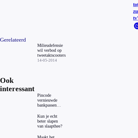
to
zu
tv
Gerelateerd
Milieudefensie
wil verbod op
tweetaktscooters
14-05-2014
Ook
interessant
Pincode
vernieuwde
bankpassen
zichtbaar in
ING-app: is dat
Kun je echt
wel veilig?
beter slapen
van slaapthee?
Maakt het