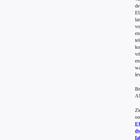
de
E
la
vo
en
te
ko
vr
en
wa
le
Br
A
Zi
oo
E
dw
fa