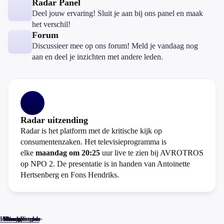
Radar Panel
Deel jouw ervaring! Sluit je aan bij ons panel en maak
het verschil!
Forum
Discussieer mee op ons forum! Meld je vandaag nog
aan en deel je inzichten met andere leden.
Radar uitzending
Radar is het platform met de kritische kijk op
consumentenzaken. Het televisieprogramma is
elke
maandag om 20:25
uur live te zien bij AVROTROS
op NPO 2. De presentatie is in handen van Antoinette
Hertsenberg en Fons Hendriks.
Home
Actueel
Uitzendingen
Reacties
Programma-
Veelgestelde