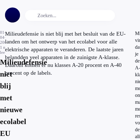
01-
Milieudefensie is niet blij met het besluit van de EU-
Mi
04-
vi
landen om het ontwerp van het ecolabel voor alle
2009
da
1
min.
elektrische apparaten te veranderen. De laatste jaren
leestijd
je
belandden veel apparaten in de zuinigste A-klasse.
Milieudefensie
de
Daarom komen er nu klasses A-20 procent en A-40
A
procent op de labels.
niet
kl
ni
blij
mo
on
met
ma
nieuwe
mo
re
ecolabel
vo
de
EU
al