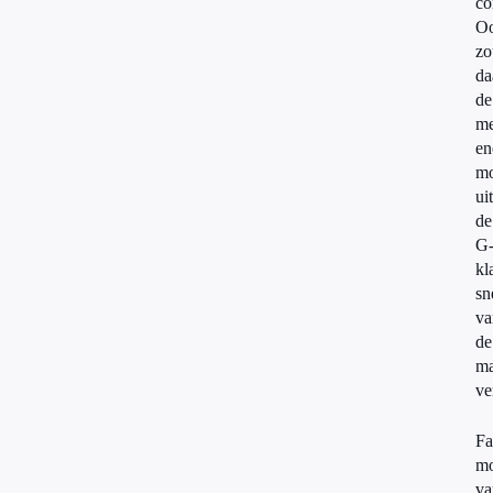
co
O
zo
da
de
me
en
mo
uit
de
G
kl
sn
va
de
ma
ve
Fa
mo
va